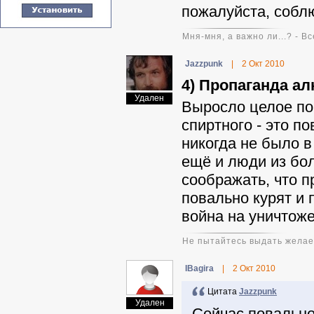
пожалуйста, собл
Мня-мня, а важно ли...? - В
Jazzpunk
|
2 Окт 2010
4) Пропаганда ал
Удален
Выросло целое пок
спиртного - это п
никогда не было в
ещё и люди из бо
соображать, что п
повально курят и 
война на уничтож
Не пытайтесь выдать желае
IBagira
|
2 Окт 2010
Цитата
Jazzpunk
Удален
Сейчас повально