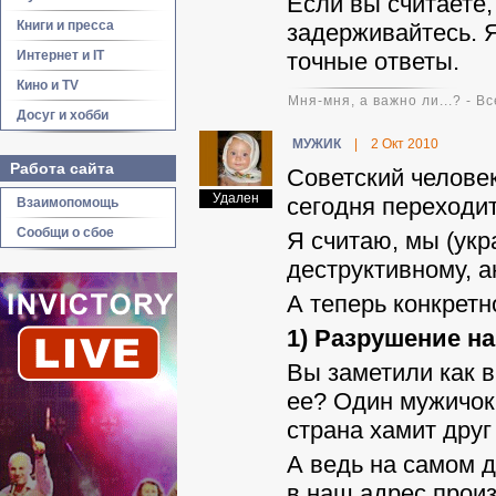
Если вы считаете,
Книги и пресса
задерживайтесь. 
Интернет и IT
точные ответы.
Кино и TV
Мня-мня, а важно ли...? - В
Досуг и хобби
МУЖИК
|
2 Окт 2010
Работа сайта
Советский челове
Удален
сегодня переходит
Взаимопомощь
Сообщи о сбое
Я считаю, мы (ук
деструктивному, 
А теперь конкретн
1) Разрушение н
Вы заметили как в
ее? Один мужичок 
страна хамит друг 
А ведь на самом д
в наш адрес произ