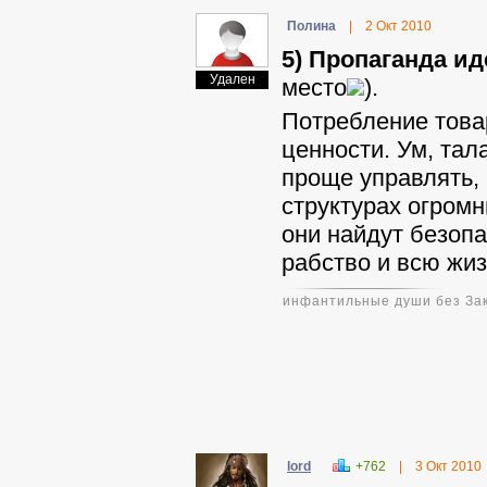
Полина
|
2 Окт 2010
5) Пропаганда и
Удален
место
).
Потребление това
ценности. Ум, тал
проще управлять,
структурах огром
они найдут безопа
рабство и всю жиз
инфантильные души без Зак
lord
+762
|
3 Окт 2010