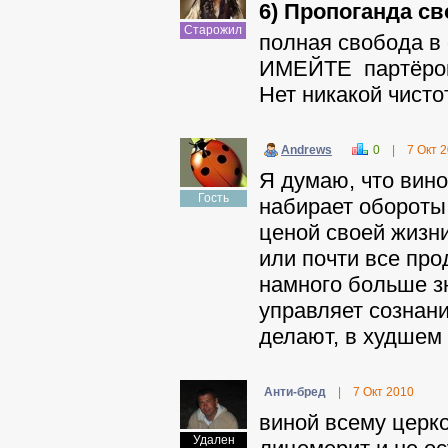
6) Пропоганда с
Старожил
полная свобода в
ИМЕЙТЕ партёров с
Нет никакой чисто
Andrews
0
|
7 Окт 
Я думаю, что вино
Гость
набирает обороты 
ценой своей жизни
или почти все прод
намного больше зн
управляет сознани
делают, в худшем 
Анти-бред
|
7 Окт 2010
виной всему церко
Удален