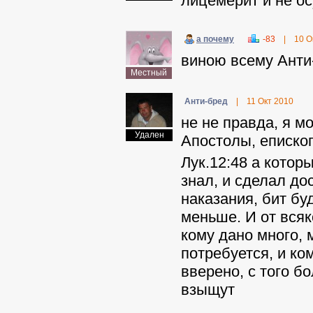
лицемерит и не ос
а почему
-83
|
10 О
виною всему Анти
Местный
Анти-бред
|
11 Окт 2010
не не правда, я мо
Удален
Апостолы, епископ
Лук.12:48 а котор
знал, и сделал до
наказания, бит бу
меньше. И от всяк
кому дано много, 
потребуется, и ко
вверено, с того б
взыщут