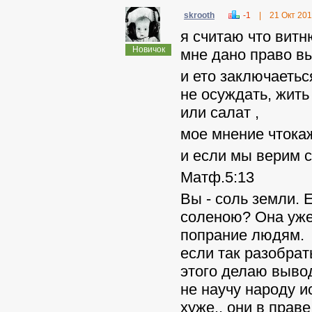
skrooth
-1
|
21 Окт 20
я считаю что витн
Новичок
мне дано право в
и ето заключаетьс
не осуждать, жить
или салат ,
мое мнение чтокаж
и если мы верим 
Матф.5:13
Вы - соль земли. 
соленою? Она уже 
попрание людям.
если так разобрат
этого делаю выво
не научу народу и
хуже., они в прав