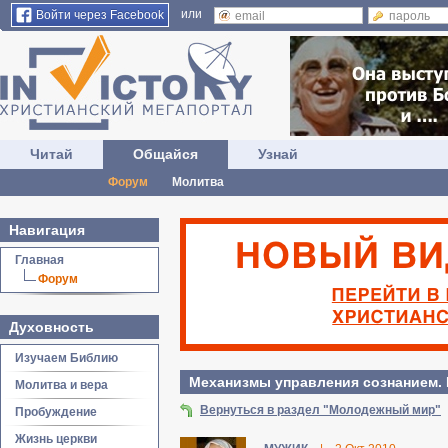
или
Войти через Facebook
Читай
Общайся
Узнай
Форум
Молитва
Навигация
Главная
Форум
Духовность
Изучаем Библию
Механизмы управления сознанием. 
Молитва и вера
Вернуться в раздел "Молодежный мир"
Пробуждение
Жизнь церкви