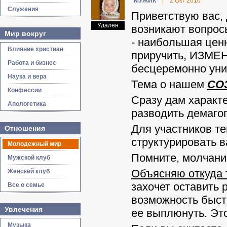
МУЖИК
|
2 Окт 2010
Служения
Приветствую вас, 
Удален
возникают вопросы
Мир вокруг
- наибольшая ценн
Влияние христиан
приручить, ИЗМЕНИ
Работа и бизнес
бесцеремонно уни
Наука и вера
Тема о нашем
СО
Конфессии
Сразу дам характ
Апологетика
разводить демагог
Для участников те
Отношения
структурировать в
Молодежный мир
Помните, молчание
Мужской клуб
Объясняю откуда 
Женский клуб
захочет оставить 
Все о семье
возможность быст
Увлечения
ее выплюнуть. Эт
Музыка