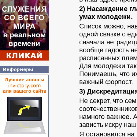
2) Насаждение г
умах молодежи.
Список можно, на
одной связке с ед
сначала нетрадици
вообще гадость не
расписанных плем
Для молодежи так
Понимаешь, что их
важный форпост.
3) Дискредитаци
Не секрет, что се
соотечественников
намного важнее. А
зависть искру наш
Я остановился на 