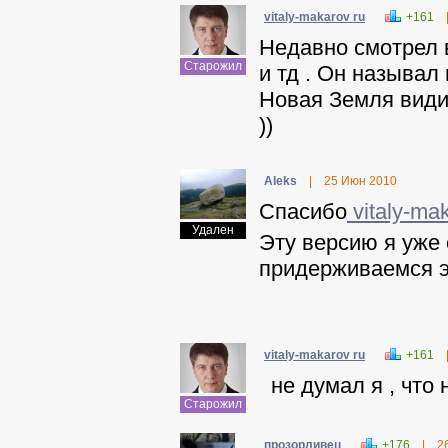
vitaly-makarov ru
+161
Недавно смотрел в
Старожил
и тд . Он называл
Новая Земля видим
))
Aleks
|
25 Июн 2010
Спасибо
vitaly-mak
Удален
Эту версию я уже
придерживаемся э
vitaly-makarov ru
+161
не думал я , что 
Старожил
прозорливец
+176
|
2