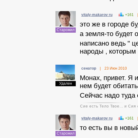
vitaly-makarov ru
+161
это же в городе б
Старожил
а земля-то будет 
написано ведь " це
народы , которым
ceнaтop
|
23 Июн 2010
Монах, привет. Я
Удален
нем будет обитать
Сейчас надо туда 
Сие есть Тело Твое... и Сия
vitaly-makarov ru
+161
то есть вы в нов
Старожил