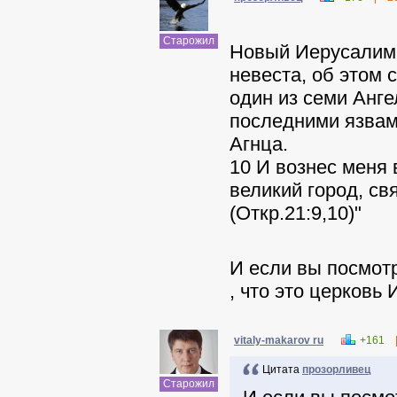
Старожил
Новый Иерусалим ,
невеста, об этом 
один из семи Анг
последними язвами
Агнца.
10 И вознес меня 
великий город, св
(Откр.21:9,10)"
И если вы посмотр
, что это церковь
vitaly-makarov ru
+161
Цитата
прозорливец
Старожил