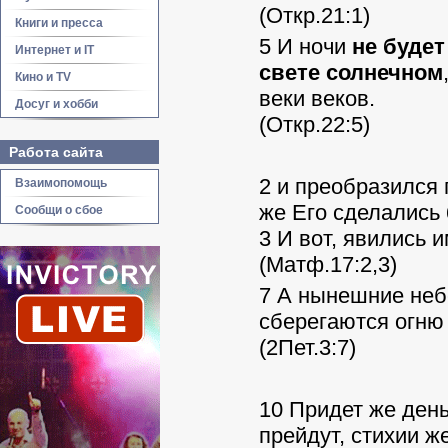
(Откр.21:1)
Книги и пресса
5 И ночи
не будет
Интернет и IT
свете солнечном
Кино и TV
веки веков.
Досуг и хобби
(Откр.22:5)
Работа сайта
2 и преобразился 
Взаимопомощь
же Его сделались
Сообщи о сбое
3 И вот, явились 
(Матф.17:2,3)
7 А нынешние неб
сберегаются огню 
(2Пет.3:7)
10 Придет же день
прейдут, стихии ж