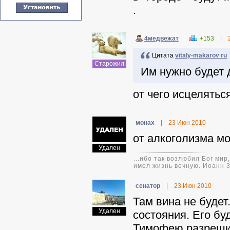
.
4медвежат
+153
|
Цитата
vitaly-makarov ru
Старожил
Им нужно будет 
от чего исцеляться.
монах
|
23 Июн 2010
от алкоголизма мо
Удален
...ибо так возлюбил Бог ми
имел жизнь вечную. Иоанн 3
ceнaтop
|
23 Июн 2010
Там вина не будет
Удален
состояния. Его бу
Тимофею разрешил