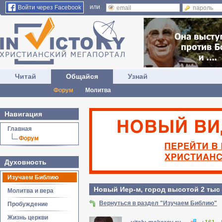
или
Войти через Facebook
Читай
Общайся
Узнай
Форум
Молитва
Навигация
Главная
Форум
Духовность
Изучаем Библию
Новый Иер-м, город высотой 2 тыс 
Молитва и вера
Вернуться в раздел "Изучаем Библию"
Пробуждение
Жизнь церкви