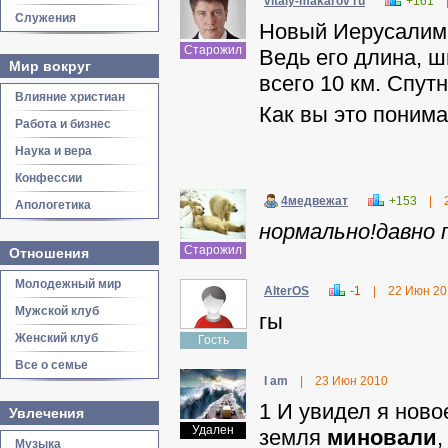
vitaly-makarov ru
+161
Служения
Новый Иерусалим ,
Старожил
Ведь его длина, 
Мир вокруг
всего 10 км. Спутн
Влияние христиан
Как вы это поним
Работа и бизнес
Наука и вера
Конфессии
4медвежат
+153
|
Апологетика
нормально!давно п
Старожил
Отношения
Молодежный мир
AlterOS
-1
|
22 Июн 20
Мужской клуб
гы
Женский клуб
Гость
Все о семье
I am
|
23 Июн 2010
1 И увидел я нов
Увлечения
Удален
земля
миновали
,
Музыка