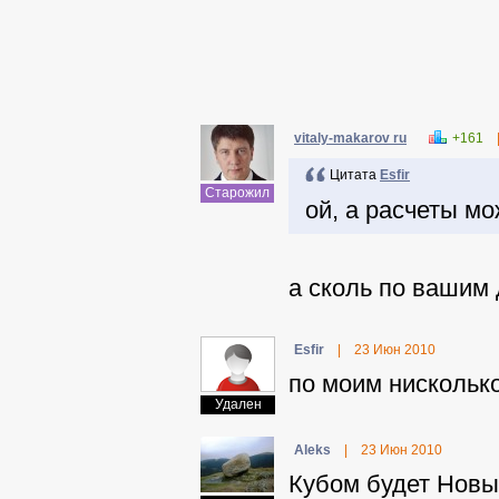
vitaly-makarov ru
+161
Цитата
Еsfir
Старожил
ой, а расчеты м
а сколь по вашим
Еsfir
|
23 Июн 2010
по моим нисколько
Удален
Aleks
|
23 Июн 2010
Кубом будет Новы