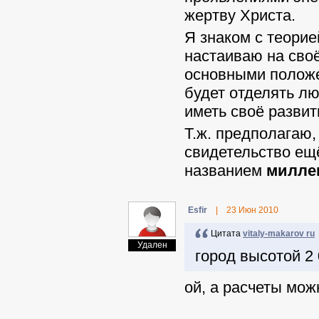
жертву Христа.
Я знаком с теорие
настаиваю на своё
основными положе
будет отделять лю
иметь своё развит
Т.ж. предполагаю,
свидетельство ещ
названием
милле
Еsfir
|
23 Июн 2010
Цитата
vitaly-makarov ru
Удален
город высотой 2 
ой, а расчеты мож