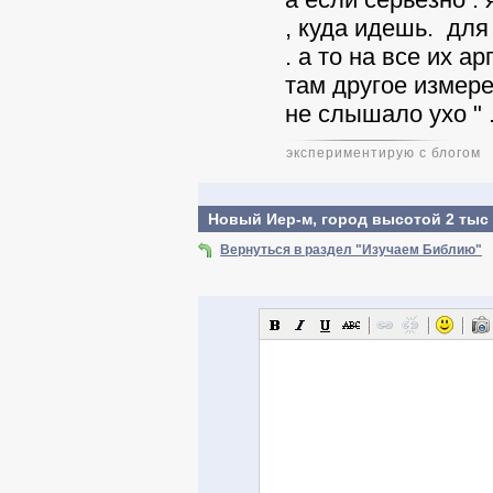
, куда идешь. для
. а то на все их а
там другое измерен
не слышало ухо " .
экспериментирую с блогом
Новый Иер-м, город высотой 2 тыс 
Вернуться в раздел "Изучаем Библию"