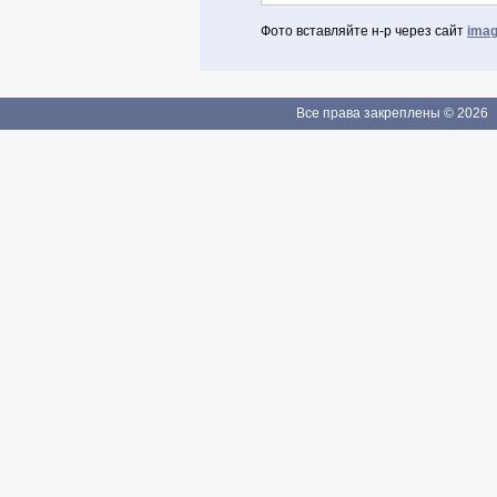
Фото вставляйте н-р через сайт
imag
Авторизоваться через Facebook
Если Вы зарегистрированы
Все права закреплены © 2026