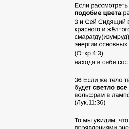
Если рассмотреть 
подобие цвета
ра
3 и Сей Сидящий 
красного и жёлтог
смарагду(изумруд)
энергии основных 
(Откр.4:3)
находя в себе сос
36 Если же тело т
будет
светло все 
вольфрам в лампо
(Лук.11:36)
То мы увидим, что
проявлениями энер