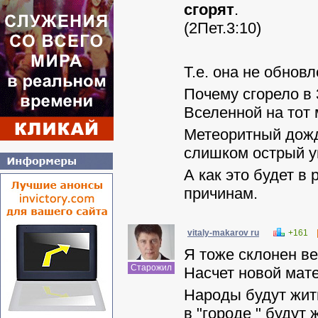
сгорят
.
(2Пет.3:10)
Т.е. она не обнов
Почему сгорело в
Вселенной на тот
Метеоритный дожд
слишком острый у
А как это будет в
причинам.
vitaly-makarov ru
+161
Я тоже склонен ве
Старожил
Насчет новой мате
Народы будут жить
в "городе " будут