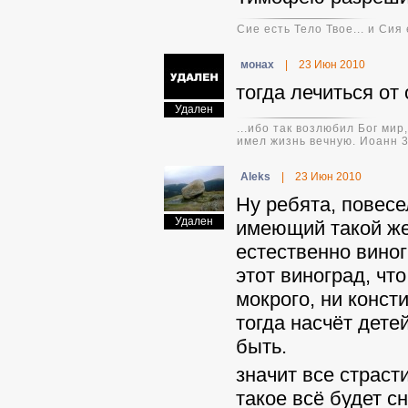
Сие есть Тело Твое... и Сия
монах
|
23 Июн 2010
тогда лечиться от
Удален
...ибо так возлюбил Бог ми
имел жизнь вечную. Иоанн 3
Aleks
|
23 Июн 2010
Ну ребята, повесе
Удален
имеющий такой же 
естественно виног
этот виноград, что
мокрого, ни конст
тогда насчёт дете
быть.
значит все страст
такое всё будет с