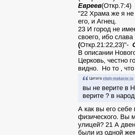
Евреев
(Откр.7:4)
"22 Храма же я не
его, и Агнец.
23 И город не име
своего, ибо слава
(
Откр.21:22,23)"-
В описании Новог
Церковь, честно г
видно. Но то , что
Цитата
vitaly-makarov ru
вы не верите в 
верите ? в наро
А как вы его себ
физического. Вы м
улицей? 21 А две
были из одной же