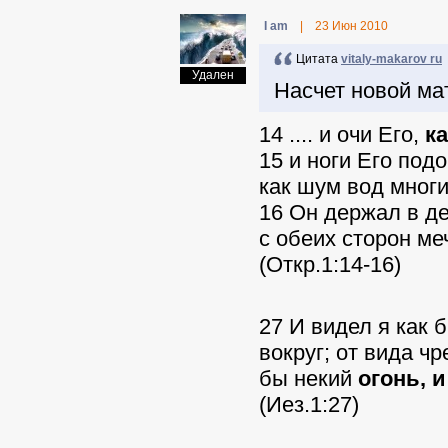
I am
|
23 Июн 2010
Цитата
vitaly-makarov ru
Удален
Насчет новой ма
14 .... и очи Его,
к
15 и ноги Его под
как шум вод многи
16 Он держал в де
с обеих сторон ме
(Откр.1:14-16)
27 И видел я как 
вокруг; от вида чр
бы некий
огонь, 
(Иез.1:27)