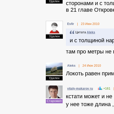
Удален
сторонами и с то
в 21 главе Откров
Еsfir
|
23 Июн 2010
Цитата
Aleks
Удален
и с толщиной на
там про метры не 
Aleks
|
24 Июн 2010
Локоть равен при
Удален
vitaly-makarov ru
+161
кстати может и не 
Старожил
у нее тоже длина