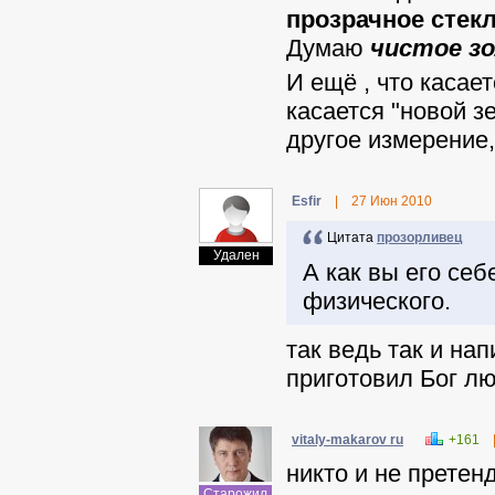
прозрачное стек
Думаю
чистое з
И ещё , что касае
касается "новой з
другое измерение
Еsfir
|
27 Июн 2010
Цитата
прозорливец
Удален
А как вы его се
физического.
так ведь так и нап
приготовил Бог 
vitaly-makarov ru
+161
никто и не претенд
Старожил