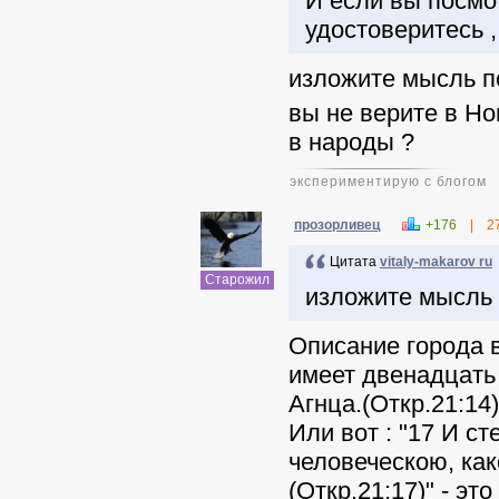
И если вы посмо
удостоверитесь ,
изложите мысль п
вы не верите в Но
в народы ?
экспериментирую с блогом
прозорливец
+176
|
2
Цитата
vitaly-makarov ru
Старожил
изложите мысль 
Описание города в
имеет двенадцат
Агнца.(Откр.21:14)
Или вот : "17 И с
человеческою, как
(Откр.21:17)" - эт