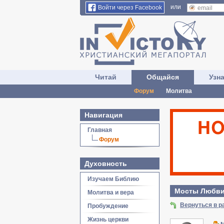
или
Войти через Facebook
Читай
Общайся
Узн
Форум
Молитва
Навигация
Главная
Форум
Духовность
Изучаем Библию
Мосты Любви
Молитва и вера
Вернуться в р
Пробуждение
Жизнь церкви