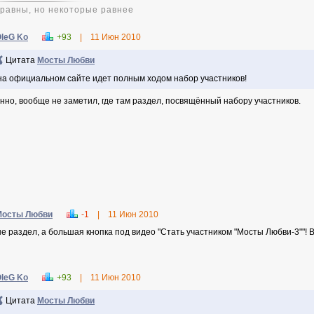
 равны, но некоторые равнее
leG Ko
+93
|
11 Июн 2010
Цитата
Мосты Любви
на официальном сайте идет полным ходом набор участников!
нно, вообще не заметил, где там раздел, посвящённый набору участников.
Мосты Любви
-1
|
11 Июн 2010
не раздел, а большая кнопка под видео "Стать участником "Мосты Любви-3""! 
leG Ko
+93
|
11 Июн 2010
Цитата
Мосты Любви