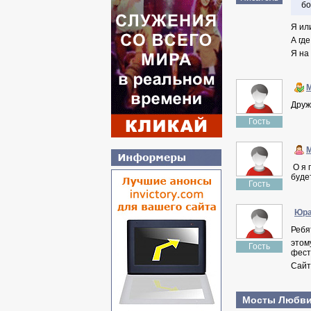
бо
Я ил
А гд
Я на 
Друж
Гость
О я 
буде
Гость
Юр
Ребя
этом
Гость
фест
Сайт
Мосты Любви