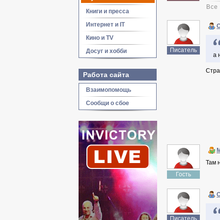
Все
Книги и пресса
Интернет и IT
O
Кино и TV
Писатель
Досуг и хобби
а 
Стра
Работа сайта
Взаимопомощь
Сообщи о сбое
Там 
Гость
O
Писатель