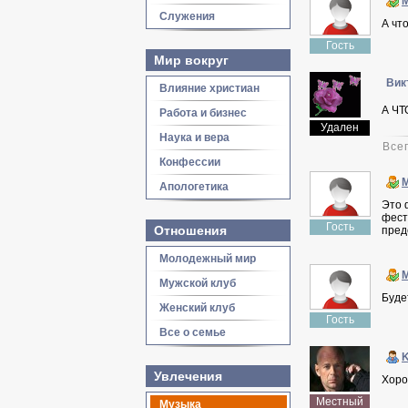
Служения
А чт
Гость
Мир вокруг
Вик
Влияние христиан
А ЧТО
Работа и бизнес
Удален
Наука и вера
Все
Конфессии
Апологетика
Это 
фест
Гость
Отношения
пред
Молодежный мир
Мужской клуб
Буде
Женский клуб
Гость
Все о семье
K
Увлечения
Хоро
Местный
Музыка