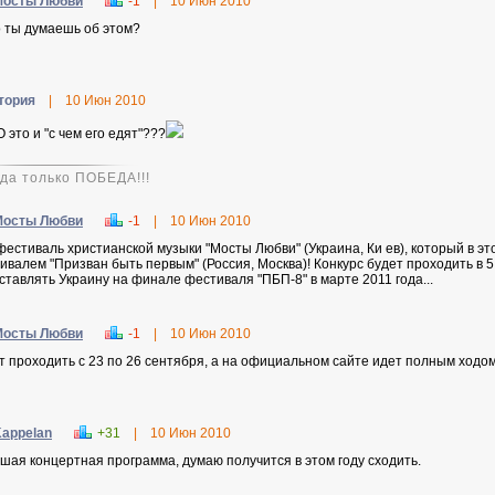
Мосты Любви
-1
|
10 Июн 2010
о ты думаешь об этом?
тория
|
10 Июн 2010
 это и "с чем его едят"???
гда только ПОБЕДА!!!
Мосты Любви
-1
|
10 Июн 2010
фестиваль христианской музыки "Мосты Любви" (Украина, Ки ев), который в э
ивалем "Призван быть первым" (Россия, Москва)! Конкурс будет проходить в 
ставлять Украину на финале фестиваля "ПБП-8" в марте 2011 года...
Мосты Любви
-1
|
10 Июн 2010
т проходить с 23 по 26 сентября, а на официальном сайте идет полным ходом 
appelan
+31
|
10 Июн 2010
шая концертная программа, думаю получится в этом году сходить.