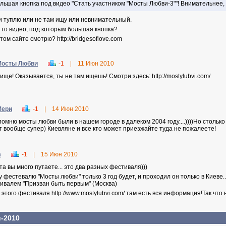
льшая кнопка под видео "Стать участником "Мосты Любви-3""! Внимательнее, 
и туплю или не там ищу или невнимательный.
е то видео, под которым большая кнопка?
том сайте смотрю? http://bridgesoflove.com
Мосты Любви
-1
|
11 Июн 2010
ище! Оказывается, ты не там ищешь! Смотри здесь: http://mostylubvi.com/
Мери
-1
|
14 Июн 2010
помню мосты любви были в нашем городе в далеком 2004 году....))))Но столько
т вообще супер) Киевляне и все кто может приезжайте туда не пожалеете!
а
-1
|
15 Июн 2010
та вы много путаете... это два разных фестиваля)))
у фестевалю "Мосты любви" только 3 год будет, и проходил он только в Киеве...
ивалем "Призван быть первым" (Москва)
 этого фестиваля http://www.mostylubvi.com/ там есть вся информация!Так что 
-2010