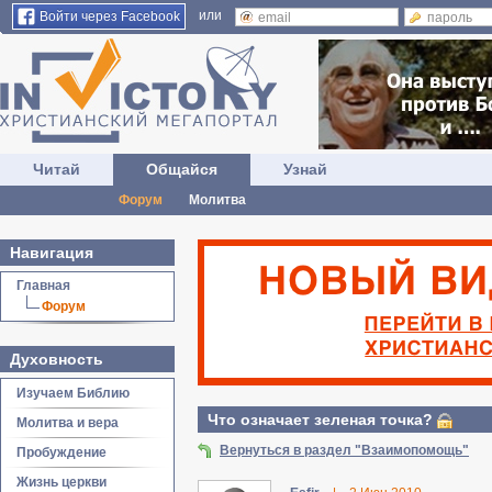
или
Войти через Facebook
Читай
Общайся
Узнай
Форум
Молитва
Навигация
Главная
Форум
Духовность
Изучаем Библию
Что означает зеленая точка?
Молитва и вера
Вернуться в раздел "Взаимопомощь"
Пробуждение
Жизнь церкви