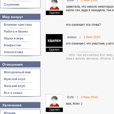
Еsfir
|
2 Июн 2010
Служения
заметила, что окооло некоторых т
около тех, куда я заходила, так и
Удален
Мир вокруг
Влияние христиан
что означает эта точка?
Работа и бизнес
монах
|
2 Июн 2010
Наука и вера
это означает, что участник, у ко
Конфессии
Удален
Апологетика
...ибо так возлюбил Бог ми
имел жизнь вечную. Иоанн 3
Отношения
Молодежный мир
Мужской клуб
Женский клуб
Все о семье
Еsfir
|
2 Июн 2010
ааа, ясно :)
Увлечения
Удален
Музыка