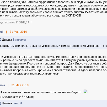
ейчас я поняла, что намного эффективнее говорить тем людям, которых ты уже
омым, родственникам, соседям, сослуживцам, друзьям и подругам, одноклассн
уг всех нас знакомых людей, нуждающихся во спасении и еще не знающих Гос
не навязываю. Исхожу только из своего личного христианского 15-летнего опы
как нужно использовать абсолютно все средства. УСПЕХОВ!
гда только ПОБЕДА!!!
uil
|
31 Мая 2010
Цитата
Виктория
ворить тем людям, которых ты уже знаешь и тем, которые тебя уже знают - з
они уже знают, кто хотел покаятся, то уже мог покаятся и они прекрасно знают,
м регионе было предостаточно. Понимаете?! А чему их учить, духовным глуби
анном фундаменте. Поэтому тут спорный вопрос. Да и Иисус не остался у себ
го проповеди в его регионе, где он вырос, тот покаялся. А после этого Он пош
не бывает пророк без чести, кроме как в своем отечестве. И здесь наверное 
век с проповедью для твоих родственников.
ина
|
31 Мая 2010
il наше мнение о евангелизации не спрашивает вообще-то...
ень уважаю такой подход:
Цитата
Lemuil