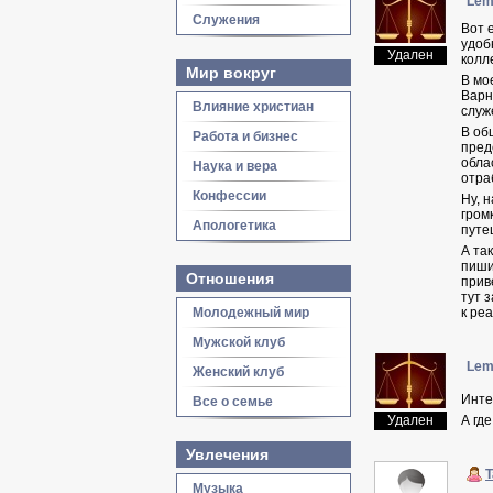
Lem
Служения
Вот 
удоб
Удален
колл
Мир вокруг
В мо
Варн
Влияние христиан
служ
В об
Работа и бизнес
пред
обла
Наука и вера
отра
Конфессии
Ну, 
гром
Апологетика
путе
А та
пиши
Отношения
прив
тут 
Молодежный мир
к ре
Мужской клуб
Lem
Женский клуб
Инте
Все о семье
Удален
А гд
Увлечения
T
Музыка