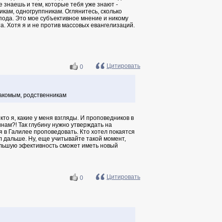
 знаешь и тем, которые тебя уже знают -
икам, одногруппникам. Оглянитесь, сколько
пода. Это мое субъективное мнение и никому
та. Хотя я и не против массовых евангелизаций.
Цитировать
0
накомым, родственникам
 кто я, какие у меня взгляды. И проповедников в
нам?! Так глубину нужно утверждать на
я в Галилее проповедовать. Кто хотел покаятся
ел дальше. Ну, еще учитывайте такой момент,
большую эфективность сможет иметь новый
Цитировать
0