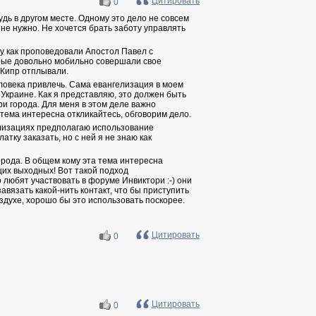
Цитировать
0
удь в другом месте. Одному это дело не совсем
 не нужно. Не хочется брать заботу управлять
у как проповедовали Апостол Павел с
орые довольно мобильно совершали свое
а Кипр отплывали.
еловека привлечь. Сама евангелизация в моем
 Украине. Как я представляю, это должен быть
три города. Для меня в этом деле важно
 тема интересна откликайтесь, обговорим дело.
гелизациях предполагаю использование
тку заказать, но с ней я не знаю как
города. В общем кому эта тема интересна
щих выходных! Вот такой подход
о любят участвовать в форуме Инвиктори :-) они
авязать какой-нить контакт, что бы приступить
здухе, хорошо бы это использовать поскорее.
Цитировать
0
Цитировать
0