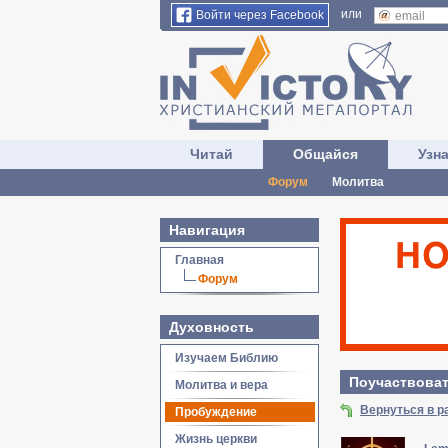
или
Войти через Facebook
Читай
Общайся
Узн
Форум
Молитва
Навигация
Главная
Форум
Духовность
Изучаем Библию
Поучаствоват
Молитва и вера
Вернуться в 
Пробуждение
Жизнь церкви