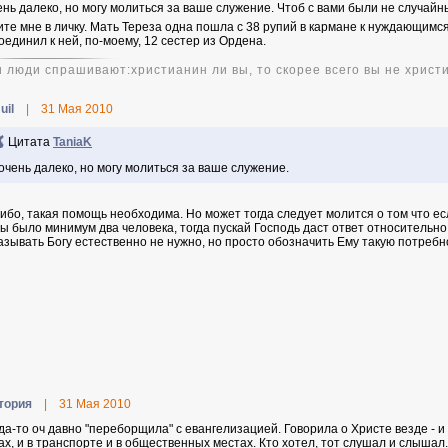
ень далеко, но могу молиться за ваше служение. Чтоб с вами были не случайн
те мне в личку. Мать Тереза одна пошла с 38 рупий в кармане к нуждающимся
оединил к ней, по-моему, 12 сестер из Ордена.
и люди спрашивают:христианин ли вы, то скорее всего вы не христ
uil
|
31 Мая 2010
Цитата
TaniaK
очень далеко, но могу молиться за ваше служение.
ибо, такая помощь необходима. Но может тогда следует молится о том что есл
бы было минимум два человека, тогда пускай Господь даст ответ относительно
азывать Богу естественно не нужно, но просто обозначить Ему такую потребн
тория
|
31 Мая 2010
гда-то оч давно "переборщила" с евангелизацией. Говорила о Христе везде - и 
ах, и в транспорте и в общественных местах. Кто хотел, тот слушал и слышал. 