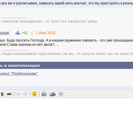
 все же я расчитываю, завязать какой-нить контакт, что бы приступить к реал
и законом оправдание, то Христос напрасно умер.
aniaK
+81
|
1 Июн 2010
шо. Буду просить Господа. А в нашем оружении говорить - это уже прошедшее.
или.Слова хороши,но вот дела?.....
и люди спрашивают:христианин ли вы, то скорее всего вы не христ
ь в евангелизации
раздел "Пробуждение"