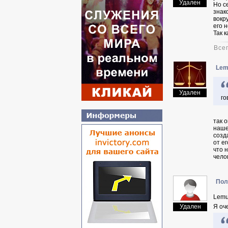
Удален
Но с
знак
вокр
его 
Так 
Все
Lem
Удален
го
так 
наше
созд
от е
что 
чело
Пол
Lemu
Удален
Я оч