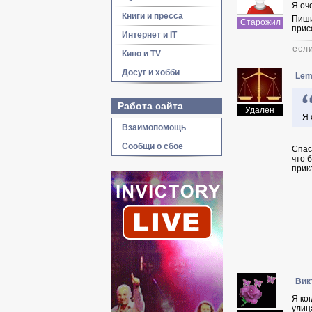
Я оч
Книги и пресса
Пиши
Старожил
прис
Интернет и IT
есл
Кино и TV
Досуг и хобби
Lem
Работа сайта
Удален
Я 
Взаимопомощь
Сообщи о сбое
Спас
что 
прик
Вик
Я ко
улиц