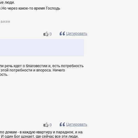
ые люди.
.Но через какое-то время Господь
ианин
Цитировать
0
и речь идет о благовестии и, есть потребность
 этой потребности и впороса. Ничего
ость.
Цитировать
0
по домам - в каждую квартиру и парадное, и на
И один Бог щзнает, где сейчас все эти люди.