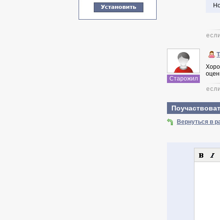
Но
есл
T
Хоро
оцен
Старожил
есл
Поучаствоват
Вернуться в 