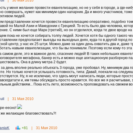
uil
|
30 Мая 2010
есть у меня желание провести евангелизацию, но не у себя в городе, а где-ниб
но совершать, нужет как минимум один напарник. Да и много участников, тоже
ективом людей.
ем представлении хочется провести евангелизацию оперативно, подобно том
авой по Малой Азии и Македонии с Грецией. То есть было два человека, кот
ение. С ними был еще Марк (третий), но он отделился, когда те двое вроде н
щем пока не хочется собирать толпу людей. Хочется хотя бы одного такого ч
ставлении предполагает выезды на выходных днях, куда-то в другой город по
сной центр, у нас их 25 штук. Можно даже за один день охватить два и, даже 
ботать навыки евангелизации, что бы вы понимали. Поэтому если кому-то эта
на самом деле, это ж важное дело, спасение людей! В таких небольших еван
коговорителя мегафона, банер есть и можно еще агитациооную разборную пала
шествовать. Она в длину метра 2 будет.
к за день вполне реально объехать 3 города, уже пробовал. Ну, минимум два 
те. Но только хочется услышать готовность, типа: Давай, поехали на следую
етствуется. Ну, я не исключаю, что здесь могут написать люди, которые прост
завсегдатати и, им темы обсуждать просто нравится. Но все же я расчитываю, з
альным действиям... Пока есть лето, возможность проповедовать на свежем во
uil
|
31 Мая 2010
ре-еесно!
е же желающие благовествовать?!
aniaK
+81
|
31 Мая 2010