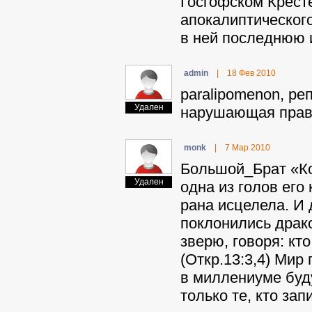
Госгофском Кресте
апокалиптическог
в ней последнюю и
admin
|
18 Фев 2010
paralipomenon, ре
Удален
нарушающая прави
monk
|
7 Мар 2010
Бoльшoй_Бpaт «Ком
Удален
одна из голов его
рана исцелела. И 
поклонились драко
зверю, говоря: кт
(Откр.13:3,4) Мир 
в миллениуме буду
только те, кто зап