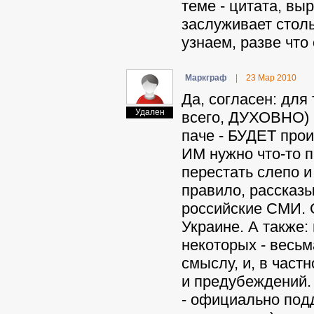
теме - цитата, вы
заслуживает столь
узнаем, разве что
Mapкгpaф
|
23 Мар 2010
Да, согласен: для
Удален
всего, ДУХОВНО) п
паче - БУДЕТ прои
ИМ нужно что-то п
перестать слепо и
правило, рассказы
российские СМИ. 
Украине. А также:
некоторых - весьм
смыслу, и, в част
и предубеждений. 
- официально под