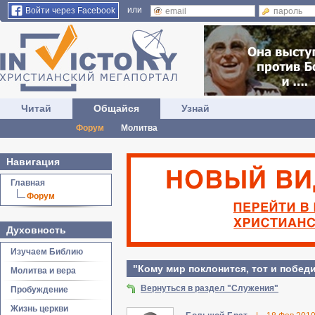
или
Войти через Facebook
Читай
Общайся
Узнай
Форум
Молитва
Навигация
Главная
Форум
Духовность
Изучаем Библию
"Кому мир поклонится, тот и победи
Молитва и вера
Вернуться в раздел "Служения"
Пробуждение
Жизнь церкви