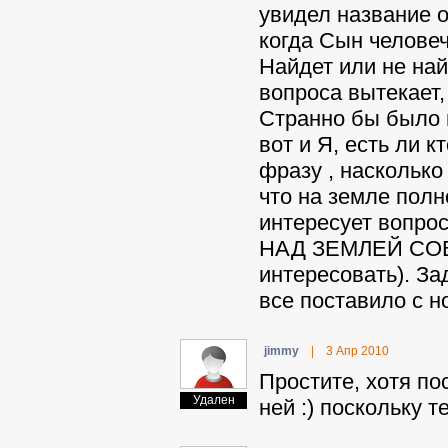
увидел название о
когда Сын человеч
Найдет или не най
вопроса вытекает
Странно бы было н
вот и Я, есть ли 
фразу , насколько
что на земле полно
интересует вопр
НАД ЗЕМЛЕЙ СОВЕ
интересовать). За
все поставило с но
jimmy
|
3 Апр 2010
Простите, хотя по
Удален
ней :) поскольку т