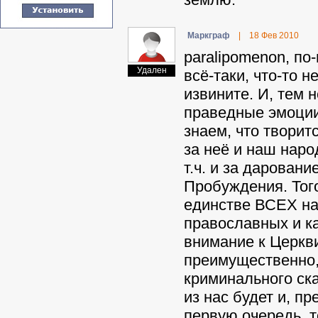
Mapкгpaф
|
18 Фев 2010
paralipomenon, по
Удален
всё-таки, что-то н
извините. И, тем н
праведные эмоции
знаем, что твори
за неё и наш народ
т.ч. и за дарован
Пробуждения. Тог
единстве ВСЕХ наш
православных и ка
внимание к Церкви
преимущественно,
криминального ск
из нас будет и, п
первую очередь, т