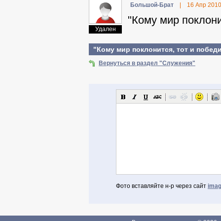
Бoльшoй-Бpaт
|
16 Апр 201
"Кому мир поклони
Удален
"Кому мир поклонится, тот и победи
Вернуться в раздел "Служения"
Фото вставляйте н-р через сайт
imag
Авторизоваться через Facebook
Если Вы зарегистрированы