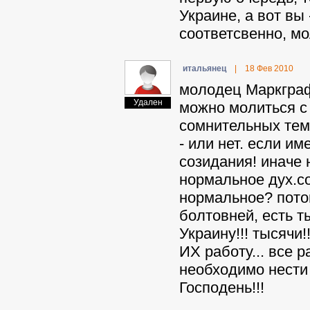
Украине, а вот вы -
соответсвенно, м
итaльянeц
|
18 Фев 2010
молодец Маркграф
Удален
можно молиться с 
сомнительных тема
- или нет. если и
созидания! иначе 
нормальное дух.со
нормальное? потом
болтовней, есть т
Украину!!! тысячи!
ИХ работу... все р
необходимо нести 
Господень!!!