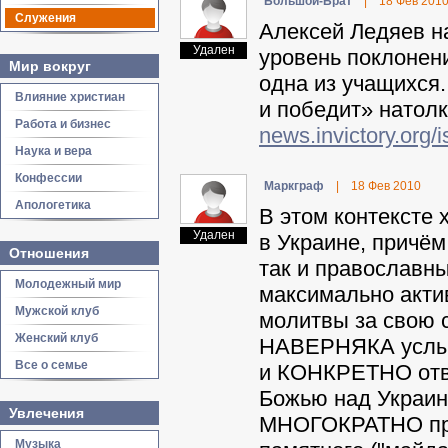
Бoльшoй-Бpaт
|
18 Фев 201
Служения
Алексей Ледяев на
Удален
уровень поклонени
Мир вокруг
одна из учащихся.
Влияние христиан
и победит» натол
Работа и бизнес
news.invictory.org/
Наука и вера
Конфессии
Mapкгpaф
|
18 Фев 2010
Апологетика
В этом контексте х
Удален
в Украине, причё
Отношения
так и православны
Молодежный мир
максимально акти
Мужской клуб
молитвы за свою с
Женский клуб
НАВЕРНЯКА услыши
Все о семье
и КОНКРЕТНО отве
Божью над Украин
Увлечения
МНОГОКРАТНО прев
Музыка