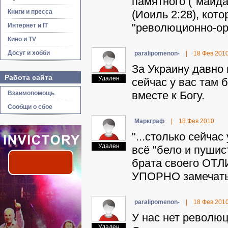
памятного ("майда
Книги и пресса
(Иоиль 2:28), кот
"революционно-ор
Интернет и IT
Кино и TV
Досуг и хобби
paralipomenon-
|
18 Фев 201
За Украину давно 
Работа сайта
Удален
сейчас у вас там 
вместе к Богу.
Взаимопомощь
Сообщи о сбое
Mapкгpaф
|
18 Фев 2010
"...столько сейчас
Удален
всё "бело и пушис
брата своего ОТЛ
УПОРНО замечать 
paralipomenon-
|
18 Фев 201
У нас нет революц
Удален