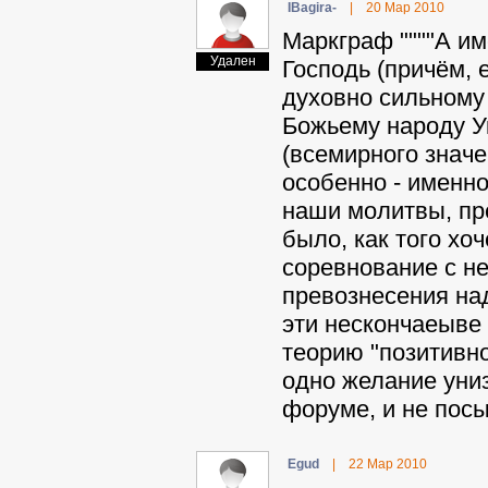
IBagira-
|
20 Мар 2010
Mapкгpaф """"А им
Удален
Господь (причём, 
духовно сильному 
Божьему народу
(всемирного значе
особенно - именно
наши молитвы, пре
было, как того хо
соревнование с н
превознесения над
эти нескончаеыве
теорию "позитивно
одно желание униз
форуме, и не посыл
Egud
|
22 Мар 2010