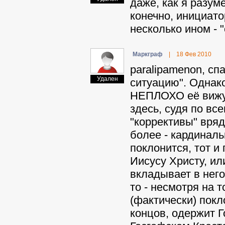
даже, как я разум
конечно, инициато
несколько ином - "
Mapкгpaф
|
18 Фев 2010
paralipamenon, сп
Удален
ситуацию". Однако
НЕПЛОХО её вижу
здесь, судя по вс
"коррективы" вряд
более - кардиналь
поклонится, тот и 
Иисусу Христу, ил
вкладывает в него 
то - несмотря на 
(фактически) покл
концов, одержит Г