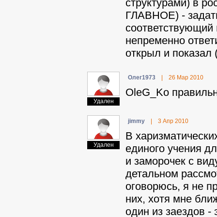
структурами) в ро
ГЛАВНОЕ) - задать
соответствующий 
непременно ответи
открыл и показал (
Oлeг1973
|
26 Мар 2010
OleG_Ko правильн
Удален
jimmy
|
3 Апр 2010
В харизматических
Удален
единого учения дл
и заморочек с ви
детальном рассмо
оговорюсь, я не п
них, хотя мне бли
один из заездов - 