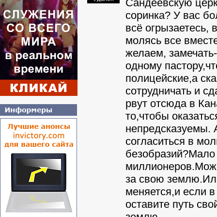
Сандеевскую церко
соринка? У вас б
всё огрызаетесь, 
молясь все вместе
желаем, замечать-
одному пастору,чт
полицейские,а ска
сотрудничать и сд
рвут отсюда в Кан
то,чтобы оказатьс
непредсказуемы. А
согласиться в мол
безобразий?Мало
миллионеров.Можн
за свою землю.Ил
меняется,и если в
оставите путь сво
землю.