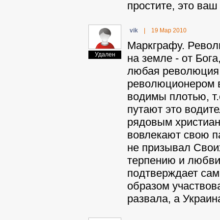
простите, это ваш
vik
|
19 Мар 2010
Маркграфу. Револ
Удален
на земле - от Бога
любая революция 
революционером в
водимы плотью, т
путают это водите
рядовым христиан
вовлекают свою па
не призывал Своих
терпению и любви
подтверждает сам
образом участвов
развала, а Украина