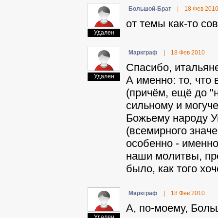
Бoльшoй-Бpaт
|
18 Фев 201
от темы как-то сов
Удален
Mapкгpaф
|
18 Фев 2010
Спасибо, итальяне
Удален
А именно: то, что
(причём, ещё до "
сильному и могуче
Божьему народу
(всемирного значе
особенно - именно
наши молитвы, пре
было, как того хоч
Mapкгpaф
|
18 Фев 2010
А, по-моему, Боль
Удален