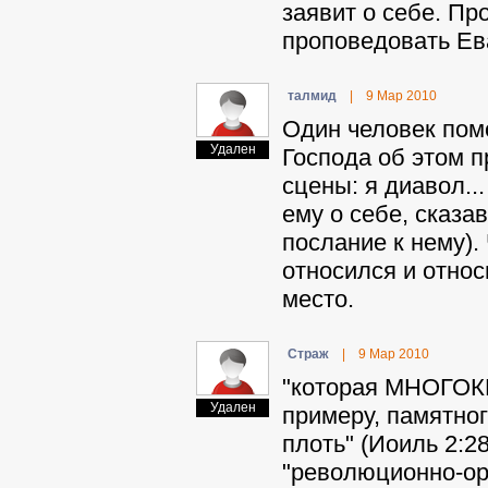
заявит о себе. Пр
проповедовать Ева
тaлмид
|
9 Мар 2010
Один человек пом
Удален
Господа об этом п
сцены: я диавол..
ему о себе, сказа
послание к нему).
относился и относ
место.
Cтpaж
|
9 Мар 2010
"которая МНОГОКР
Удален
примеру, памятног
плоть" (Иоиль 2:2
"революционно-ор