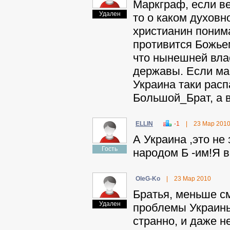
Mapкгpaф, если в
Удален
то о каком духов
христианин понима
противится Божьем
что нынешней вла
державы. Если мас
Украина таки расп
Бoльшoй_Бpaт, а в
ELLIN
-1
|
23 Мар 201
А Украина ,это не
Гость
народом Б -им!Я в
OleG-Ko
|
23 Мар 2010
Братья, меньше см
Удален
проблемы Украины 
странно, и даже н