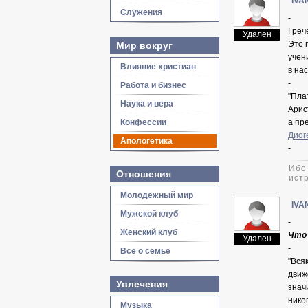
IVA
Служения
-
Греч
Удален
Это 
Мир вокруг
учен
Влияние христиан
в на
-
Работа и бизнес
"Пла
Наука и вера
Арис
Конфессии
а пр
Диог
Апологетика
-
Ибо
Отношения
истр
Молодежный мир
IVA
Мужской клуб
-
Женский клуб
Что 
Удален
-
Все о семье
"Вся
движ
Увлечения
знач
нико
Музыка