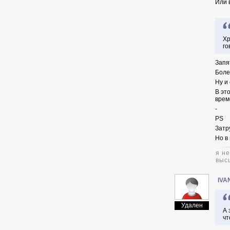
Или 
Хр
го
Запя
Боле
Ну и
В эт
врем
-
PS
Затр
Но в
я н
выс
IVA
Удален
А 
чт