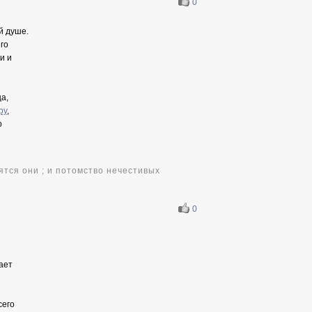
0
й душе.
его
и и
а,
ру
,
о
ятся они ; и потомство нечестивых
0
ает
сего