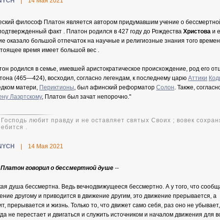
NYCH
|
14 Мая 2021
еский философ Платон является автором придумавшим учение о бессмертно
подтвержденный факт . Платон родился в 427 году до Рождества
Христова
и 
ие оказало большой отпечаток на научные и религиозные знания того времен
стоящее время имеет большой вес .
тон родился в семье, имевшей аристократическое происхождение, род его отц
тона (465—424), восходил, согласно легендам, к последнему царю
Аттики
Код
едком матери,
Периктионы
, был афинский реформатор
Солон
. Также, согласн
ену Лаэртскому
, Платон был зачат непорочно."
 Господь любит правду и не оставляет святых Своих ; вовек сохран
ебится .
NYCH
|
14 Мая 2021
Платон говорил о бессмертной душе
--
кая душа бессмертна. Ведь вечнодвижущееся бессмертно. А у того, что сообщ
ение другому и приводится в движение другим, это движение прерывается, а
ит, прерывается и жизнь. Только то, что движет само себя, раз оно не убывает,
гда не перестает и двигаться и служить источником и началом движения для в