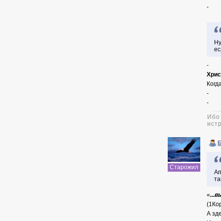
-
Hу
ес
-
Хри
Когд
-
-
Ибо
истр
Старожил
Ап
та
«
...
(1Кор
А зд