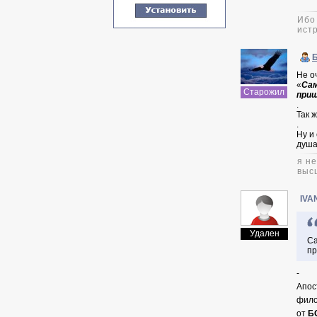
Ибо
истр
Не о
«
Сам
Старожил
приш
.
Так 
.
Hу и
душа
я н
выс
IVA
Удален
Са
пр
-
Апос
фило
от
Б