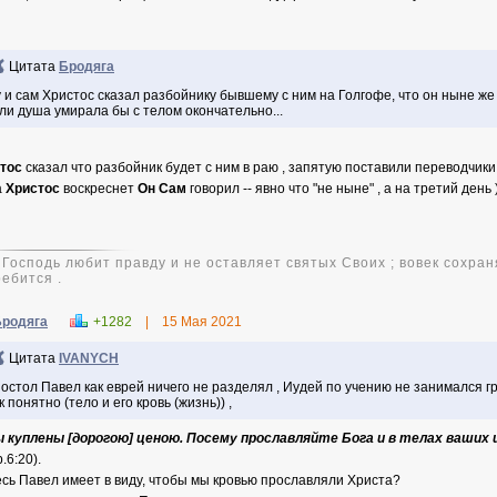
Цитата
Бродяга
 и сам Христос сказал разбойнику бывшему с ним на Голгофе, что он ныне же
ли душа умирала бы с телом окончательно...
стос
сказал что разбойник будет с ним в раю , запятую поставили переводчики 
а
Христос
воскреснет
Он Сам
говорил -- явно что "не ныне" , а на третий день 
 Господь любит правду и не оставляет святых Своих ; вовек сохран
ебится .
Бродяга
+1282
|
15 Мая 2021
Цитата
IVANYCH
остол Павел как еврей ничего не разделял , Иудей по учению не занимался г
к понятно (тело и его кровь (жизнь)) ,
вы куплены [дорогою] ценою. Посему прославляйте Бога и в телах ваших
.6:20).
есь Павел имеет в виду, чтобы мы кровью прославляли Христа?