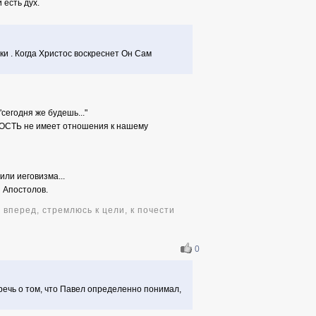
 есть дух.
ки . Когда Христос воскреснет Он Сам
сегодня же будешь..."
ЧНОСТЬ не имеет отношения к нашему
ли иеговизма...
 Апостолов.
 вперед, стремлюсь к цели, к почести
0
речь о том, что Павел определенно понимал,