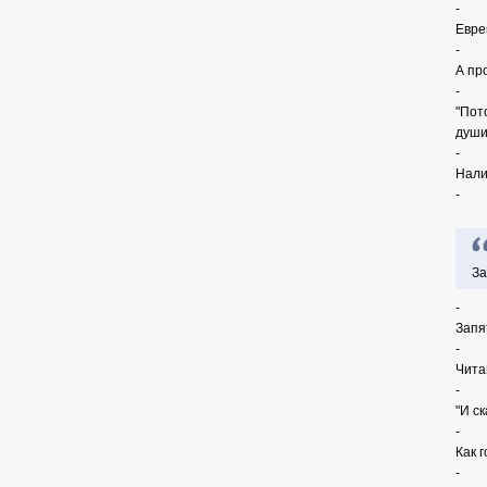
-
Евреи
-
А пр
-
"Пот
души
-
Нали
-
За
-
Запя
-
Чита
-
"И с
-
Как 
-