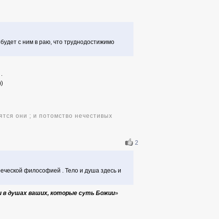
 будет с ним в раю, что труднодостижимо
.
))
ятся они ; и потомство нечестивых
2
реческой философией . Тело и душа здесь и
 и в душах ваших, которые суть Божии
»