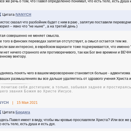
все же речь о том, что Павел определенно понимал, что есть тело, есть душа и
Цитата
IVANYCH
истос сказал что разбойник будет с ним в раю , запятую поставили переводчи
ворил -- явно что "не ныне" , а на третий день )
тая совершенно не меняет смысла.
е того в финских переводах запятая отстутствует, а смысл остается тем же.
 если вам интересно, в еврейском варианте тоже подчеркивается, что именно "
ом нет ничего странного или противоречивого, так как Бог вне времени и ВЕ
енному вектору.
удняюсь понять чего в вашем мировозрении становится больше - адвентизма и
 ваших размышлениях вы все дальше удаляетесь от здравого учения Христа и
е почитаю себя достигшим; а только, забывая заднее и простираясь
шего звания Божия во Христе Иисусе.
NYCH
|
15 Мая 2021
Цитата
Бродяга
здесь Павел имеет в виду, чтобы мы кровью прославляли Христа? Или все же 
о есть тело, есть душа и есть дух.