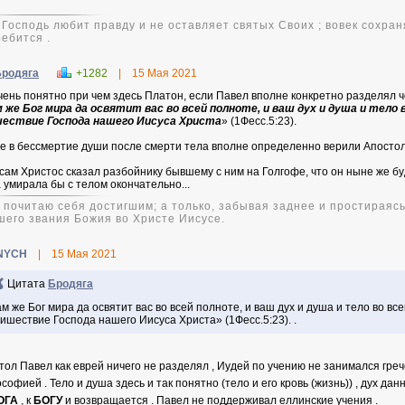
 Господь любит правду и не оставляет святых Своих ; вовек сохран
ебится .
Бродяга
+1282
|
15 Мая 2021
чень понятно при чем здесь Платон, если Павел вполне конкретно разделял че
 же Бог мира да освятит вас во всей полноте, и ваш дух и душа и тело 
ествие Господа нашего Иисуса Христа
» (1Фесс.5:23).
же в бессмертие души после смерти тела вполне определенно верили Апостолы
 сам Христос сказал разбойнику бывшему с ним на Голгофе, что он ныне же бу
 умирала бы с телом окончательно...
е почитаю себя достигшим; а только, забывая заднее и простираясь
шего звания Божия во Христе Иисусе.
NYCH
|
15 Мая 2021
Цитата
Бродяга
м же Бог мира да освятит вас во всей полноте, и ваш дух и душа и тело во вс
ишествие Господа нашего Иисуса Христа» (1Фесс.5:23). .
тол Павел как еврей ничего не разделял , Иудей по учению не занимался гре
софией . Тело и душа здесь и так понятно (тело и его кровь (жизнь)) , дух дан
ОГА
, к
БОГУ
и возвращается . Павел не поддерживал еллинские учения .