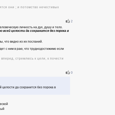
ятся они ; и потомство нечестивых
2
ловеческую личность на дух, душу и тело.
во всей целости да сохранится без порока в
, что видно из их посланий.
дет с ним в раю, что труднодостижимо если
 вперед, стремлюсь к цели, к почести
0
ей целости да сохранится без порока в
ческой
ный