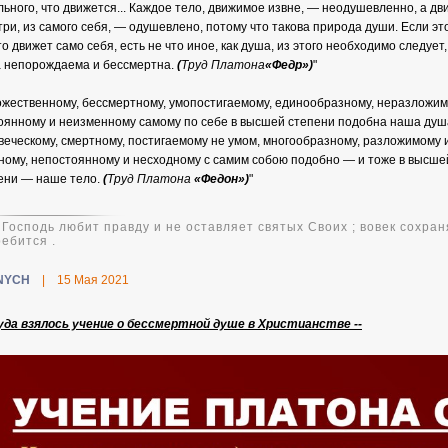
льного, что движется... Каждое тело, движимое извне, — неодушевленно, а д
три, из самого себя, — одушевлено, потому что такова природа души. Если это
то движет само себя, есть не что иное, как душа, из этого необходимо следует,
 непорождаема и бессмертна.
(
Труд Платона
«Федр»)
"
 Божественному, бессмертному, умопостигаемому, единообразному, неразложим
оянному и неизменному самому по себе в высшей степени подобна наша душа
веческому, смертному, постигаемому не умом, многообразному, разложимому 
ному, непостоянному и несходному с самим собою подобно — и тоже в высше
ени — наше тело.
(
Труд Платона
«Федон»)
"
 Господь любит правду и не оставляет святых Своих ; вовек сохран
ебится .
NYCH
|
15 Мая 2021
да взялось учение о бессмертной душе в Христианстве --