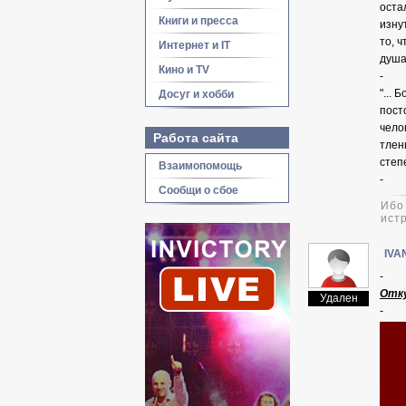
оста
Книги и пресса
изну
то, ч
Интернет и IT
душа
Кино и TV
-
"...
Досуг и хобби
пост
чело
Работа сайта
тлен
степ
Взаимопомощь
-
Сообщи о сбое
Ибо
истр
IVA
-
Отку
Удален
-