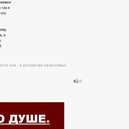
вижимое
 так и
 что
ому,
, а
и
й
ятся они ; и потомство нечестивых
0