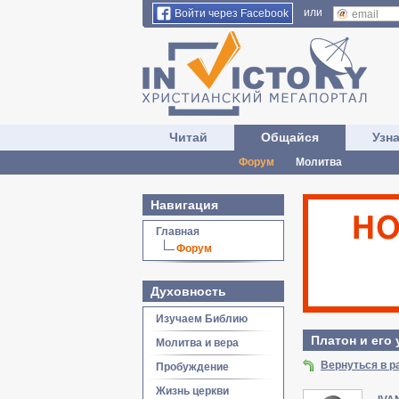
или
Войти через Facebook
Читай
Общайся
Узн
Форум
Молитва
Навигация
Главная
Форум
Духовность
Изучаем Библию
Платон и его
Молитва и вера
Вернуться в р
Пробуждение
Жизнь церкви