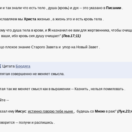
 и так знали что есть тело , душа (кровь) и дух -- это указано в
Писании
.
ославляем мы
Христа
жизнью , а жизнь это и есть кровь тела .
ому что
д
уша тела в крови, и
Я
назначил ее вам для жертвенника, чтобы очищ
 ваши, ибо кровь сия душу очищает"
(Лев.17;11)
цо плохое знание Старого Завета и упор на Новый Завет .
Цитата
Бродяга
пятая совершенно не меняет смысла.
тая так же меняет смысл как в выражении -- Казнить , нельзя помиловать .
йте --
казал ему
Иисус
:
истинно говорю тебе ныне
, будешь со
Мною
в раю"
(Лук.23;
говорится -- получи и распишись .