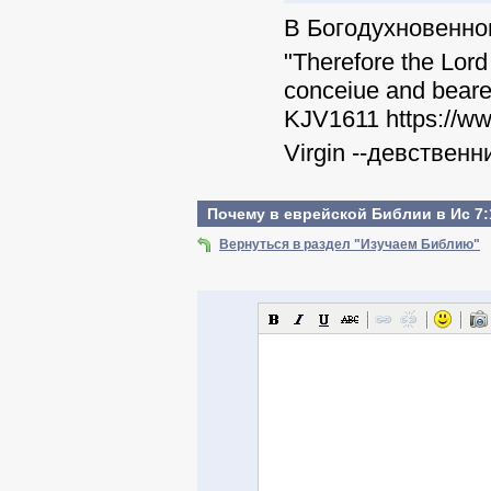
В Богодухновенно
"
Therefore the Lord
conceiue and beare 
KJV1611
https://w
Virgin --девственн
Почему в еврейской Библии в Ис 7:
Вернуться в раздел "Изучаем Библию"