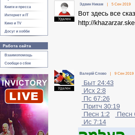
Эдвин Никам
|
5 Сен 2019
Книги и пресса
Вот здесь все сказ
Интернет и IT
Удален
http://khazarzar.sk
Кино и TV
Досуг и хобби
Работа сайта
Взаимопомощь
Сообщи о сбое
Валерій Слово
|
9 Сен 2019
Быт 24:43
Удален
Исх 2:8
Пс 67:26
Притч 30:19
Песн 1:2
Песн 
Ис 7:14