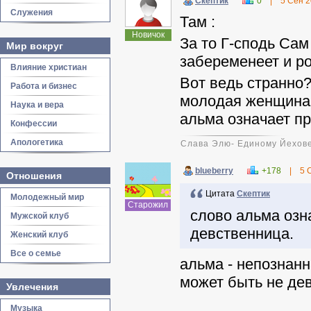
Скептик
0
|
5 Сен 
Служения
Там :
Новичок
За то Г-сподь Сам
Мир вокруг
забеременеет и ро
Влияние христиан
Вот ведь странно
Работа и бизнес
молодая женщина 
Наука и вера
альма означает п
Конфессии
Апологетика
Слава Элю- Единому Йехове
blueberry
+178
|
5 
Отношения
Цитата
Скептик
Молодежный мир
Старожил
слово альма озн
Мужской клуб
девственница.
Женский клуб
Все о семье
альма - непознанн
может быть не дев
Увлечения
Музыка