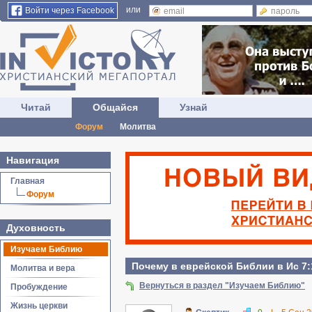
или
Войти через Facebook
Читай
Общайся
Узнай
Форум
Молитва
Навигация
Главная
Форум
Духовность
Изучаем Библию
Почему в еврейской Библии в Ис 7:
Молитва и вера
Вернуться в раздел "Изучаем Библию"
Пробуждение
Жизнь церкви