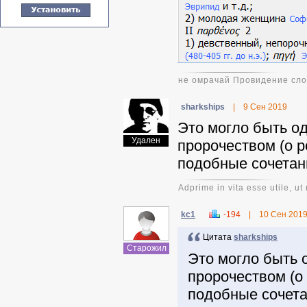
не омрачай Провидение сло
sharkships
|
9 Сен 2019
Это могло быть о
Удален
пророчеством (о 
подобные сочетан
Adprime in vita esse utile, ut
kc1
-194
|
10 Сен 201
Цитата
sharkships
Старожил
Это могло быть 
пророчеством (о
подобные сочета