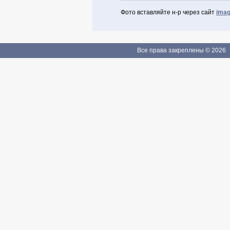
Фото вставляйте н-р через сайт
imag
Авторизоваться через Facebook
Если Вы зарегистрированы
Все права закреплены © 2026