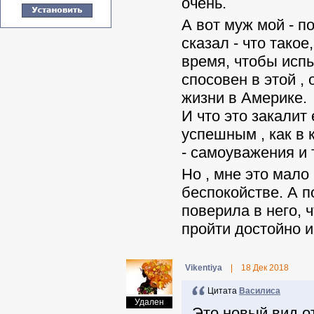
очень.
А вот муж мой - 
сказал - что тако
время, чтобы испыт
спосовен в этой ,
жизни в Америке.
И что это закалит
успешным , как в 
- самоуважения и 
Но , мне это мало
беспокойстве. А п
поверила в него, 
пройти достойно и
Vikentiya
|
18 Дек 2018
Цитата
Василиса
Удален
Это новый вид от