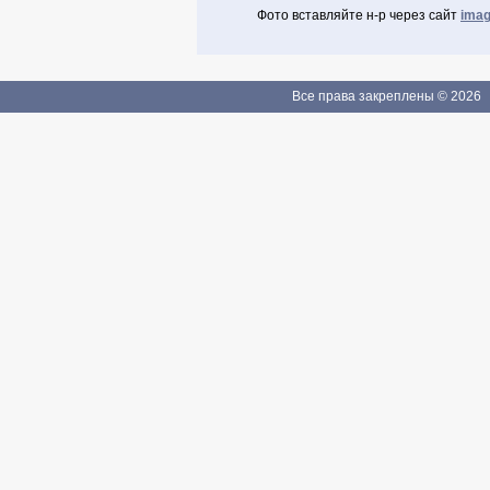
Фото вставляйте н-р через сайт
imag
Авторизоваться через Facebook
Если Вы зарегистрированы
Все права закреплены © 2026