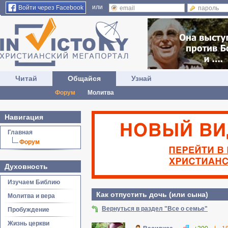
или
Войти через Facebook
Читай
Общайся
Узнай
Форум
Молитва
Навигация
Главная
Форум
Духовность
Изучаем Библию
Как отпустить дочь (или сына)
Молитва и вера
Вернуться в раздел "Все о семье"
Пробуждение
Жизнь церкви