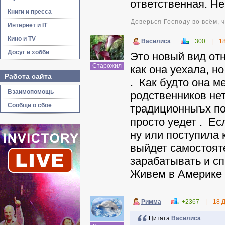
ответственная. Не
Книги и пресса
Доверься Господу во всём, 
Интернет и IT
Кино и TV
Василиса
+300
|
1
Досуг и хобби
Это новый вид отн
Старожил
как она уехала, н
Работа сайта
. Как будто она м
Взаимопомощь
родственников нет
Сообщи о сбое
традиционныъх пон
просто уедет . Е
ну или поступила к
выйдет самостоят
зарабатывать и сп
Живем в Америке 
Римма
+2367
|
18 
Цитата
Василиса