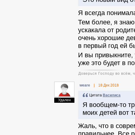
Я всегда понимала
Тем более, я знаю
ускакала от родит
очень хорошие дев
в первый год ей 
И вы привыкните, 
уже это будет в п
Доверься Господу во всём, 
weare
|
18 Дек 2018
Цитата
Василиса
Удален
Я вообщем-то тр
моих детей вот т
Жаль, что в совр
правильнее. Все р