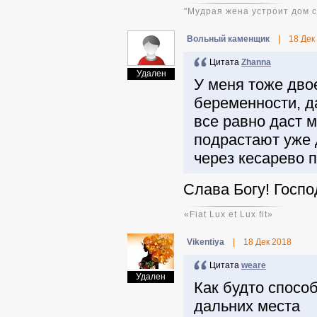
"Мудрая жена устроит дом св
Вольный каменщик
|
18 Дек
Цитата
Zhanna
Удален
У меня тоже двое
беременности, да
все равно даст 
подрастают уже 
через кесарево 
Слава Богу! Госпо
«Fiat Lux et Lux fit»
Vikentiya
|
18 Дек 2018
Цитата
weare
Удален
Как будто способ
дальних места