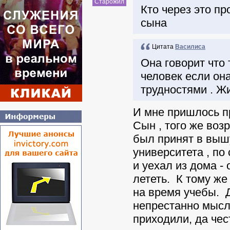
Старожил
Кто через это пр
сына
Цитата
Василиса
Она говорит что
человек если он
трудностями . Ж
И мне пришлось пр
Сын , того же возр
был принят в выш
университета , по
и уехал из дома -
лететь. К тому же
на время учебы. Д
непрестанно мысли
приходили, да чес