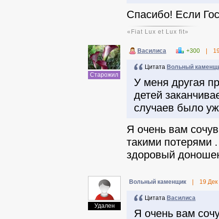
Спасибо! Если Гос
«Fiat Lux et Lux fit»
Василиса
+300
|
1
Цитата
Вольный каменщ
Старожил
У меня другая пр
детей заканчива
случаев было уж
Я очень вам сочув
такими потерями .
здоровый доношен
Вольный каменщик
|
19 Дек
Цитата
Василиса
Удален
Я очень вам соч