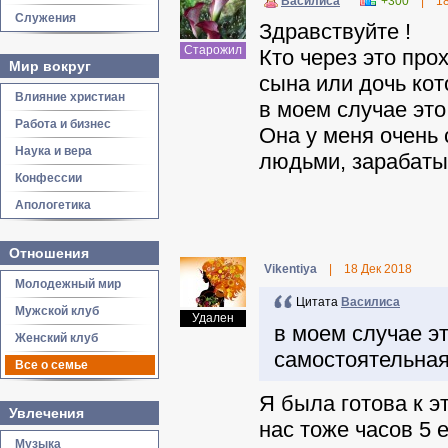
Василиса
+300
|
1
Служения
Здравствуйте !
Старожил
Кто через это прох
Мир вокруг
сына или дочь кот
Влияние христиан
в моем случае эт
Работа и бизнес
Она у меня очень 
Наука и вера
людьми, зарабатыв
Конфессии
Апологетика
Отношения
Vikentiya
|
18 Дек 2018
Молодежный мир
Цитата
Василиса
Мужской клуб
Удален
в моем случае э
Женский клуб
самостоятельная
Все о семье
Я была готова к эт
Увлечения
нас тоже часов 5 
Музыка