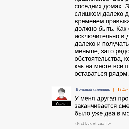
соседних домах. 
слишком далеко др
временем привыкае
должно быть. Как 
исключительно в д
далеко и получат
меньше, зато рядо
обстоятельства, к
как на месте все 
оставаться рядом.
Вольный каменщик
|
18 Дек
У меня другая про
Удален
заканчивается сме
было уже два в мо
«Fiat Lux et Lux fit»