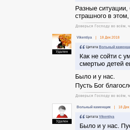
Разные ситуации, 
страшного в этом,
Доверься Господу во всём, 
Vikentiya
|
18 Дек 2018
Цитата
Вольный каменщ
Удален
Как не сойти с у
смертью детей е
Было и у нас.
Пусть Бог благосл
Доверься Господу во всём, 
Вольный каменщик
|
18 Дек
Цитата
Vikentiya
Удален
Было и у нас. Пу