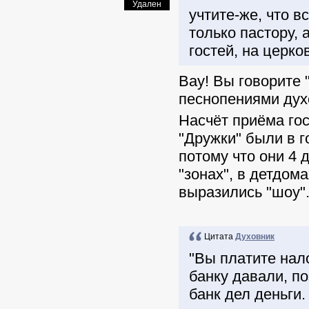
Удален
учтите-же, что в
только пастору, 
гостей, на церк
Вау! Вы говорите 
песнопениями духо
Насчёт приёма гост
"Дружки" были в г
потому что они 4 
"зонах", в детдома
выразились "шоу".
Цитата
Духовник
"Вы платите нало
банку давали, по
банк дел деньги.