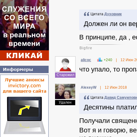
Цитата
Духовник
Должен ли он ве
В принципе, да , е
Bigfire
alicoc
+240
|
12 Июн 2
что упало, то про
Старожил
AlexeyW
|
12 Июн 2018
Цитата
Давид Самуилов
Удален
Десятины плати
Получали священн
Вот я и говорю, ве