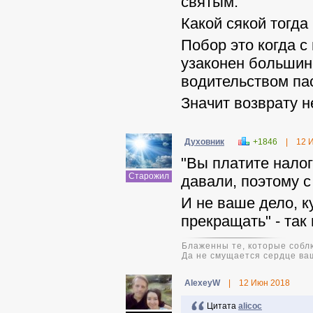
святым.
Какой сякой тогда
Побор это когда с
узаконен большин
водительством пас
Значит возврату н
Духовник
+1846
|
12 
"Вы платите налог 
Старожил
давали, поэтому с
И не ваше дело, к
прекращать" - так
Блаженны те, которые соблю
Да не смущается сердце ваш
AlexeyW
|
12 Июн 2018
Цитата
alicoc