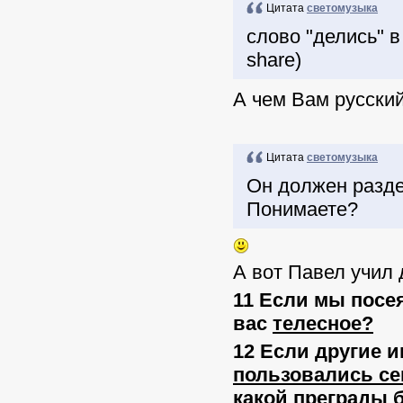
Цитата
светомузыка
слово "делись" в
share)
А чем Вам русски
Цитата
светомузыка
Он должен раздел
Понимаете?
А вот Павел учил 
11 Если мы посея
вас
телесное?
12 Если другие и
пользовались с
какой преграды 