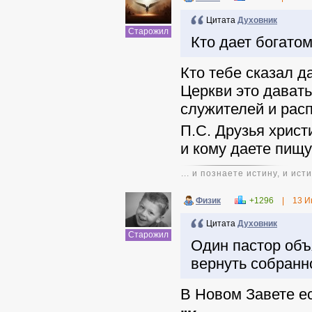
Цитата
Духовник
Старожил
Кто дает богатом
Кто тебе сказал да
Церкви это давать
служителей и расп
П.С. Друзья христ
и кому даете пищу
... и познаете истину, и ис
Физик
+1296
|
13 И
Цитата
Духовник
Старожил
Один пастор объ
вернуть собранн
В Новом Завете ес