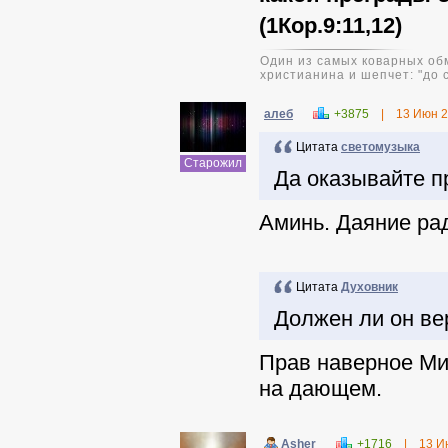
(1Кор.9:11,12)
Один из самых коварных обм
христианина и шепчет: "до 
алеб
+3875
|
13 Июн 
Цитата
светомузыка
Старожил
Да оказывайте п
Аминь. Даяние рад
Цитата
Духовник
Должен ли он ве
Прав наверное Ми
на дающем.
Asher
+1716
|
13 И