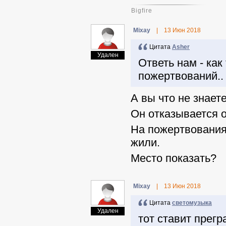
Bigfire
Mixay
|
13 Июн 2018
Цитата
Asher
Удален
Ответь нам - как
пожертвований.. 
А вы что не знает
Он отказывается о
На пожертвования
жили.
Место показать?
Mixay
|
13 Июн 2018
Цитата
светомузыка
Удален
тот ставит прег