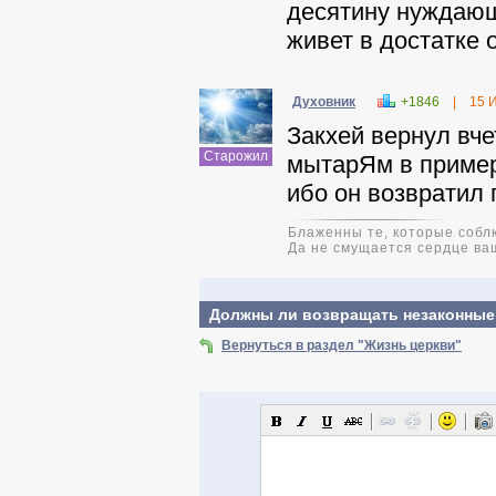
десятину нуждающ
живет в достатке 
Духовник
+1846
|
15 
Закхей вернул вче
Старожил
мытарЯм в пример.
ибо он возвратил 
Блаженны те, которые соблю
Да не смущается сердце ваш
Должны ли возвращать незаконные
Вернуться в раздел "Жизнь церкви"