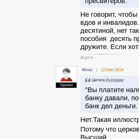
пресвитеров.
Не говорит, чтобы
вдов и инвалидов.
десятиной, нет та
пособия десять п
дружите. Если хот
Bigfire
Mixay
|
12 Июн 2018
Цитата
Духовник
Удален
"Вы платите нало
банку давали, по
банк дел деньги.
Нет.Такая иллюстр
Потому что церко
Высший.