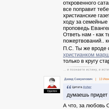
откровенного сата
все поправит тебе
христианские газе
ходу за семейные 
проповедь Евангели
Ответь нам - как 
пожертвований.. к
П.С. Ты же вроде 
христианком марш
только в кругу ста
... и познаете истину, и ис
Давид Самуилович
|
13 Июн
Цитата
Asher
Удален
думаешь придет 
А что, за любовь 