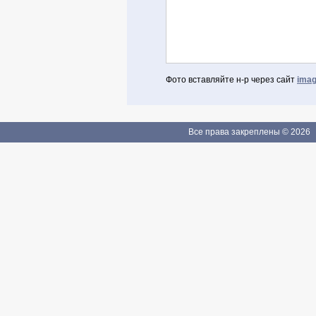
Фото вставляйте н-р через сайт
imag
Авторизоваться через Facebook
Если Вы зарегистрированы
Все права закреплены © 2026