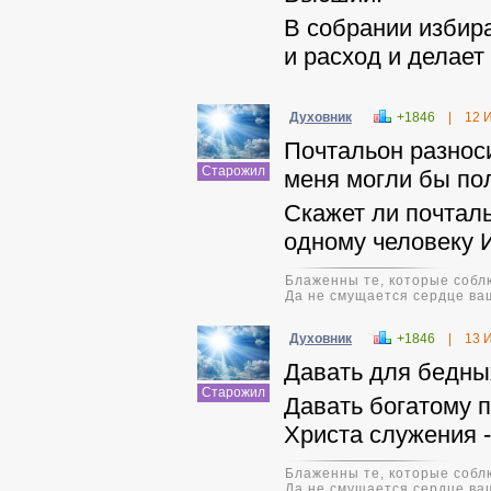
В собрании избир
и расход и делает
Духовник
+1846
|
12 
Почтальон разноси
Старожил
меня могли бы пол
Скажет ли почталь
одному человек
Блаженны те, которые соблю
Да не смущается сердце ваш
Духовник
+1846
|
13 
Давать для бедных
Старожил
Давать богатому 
Христа служения -
Блаженны те, которые соблю
Да не смущается сердце ваш