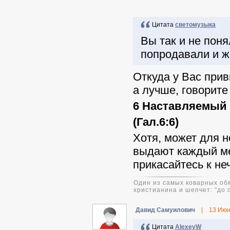
Цитата
светомузыка
Вы так и не поня
попродавали и ж
Откуда у Вас прив
а лучше, говорите
6 Наставляемый 
(Гал.6:6)
Хотя, может для н
выдают каждый мес
прикасайтесь к не
Один из самых коварных обм
христианина и шепчет: "до 
Давид Самуилович
|
13 Июн
Цитата
AlexeyW