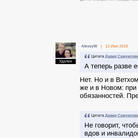
AlexeyW
|
13 Июн 2018
Цитата
Давид Самуилов
Удален
А теперь разве 
Нет. Но и в Ветх
же и в Новом: пр
обязанностей. Пр
Цитата
Давид Самуилов
Не говорит, чтоб
вдов и инвалидо