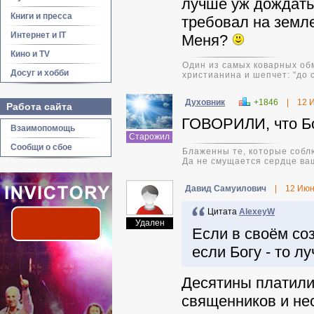
лучше уж дождать
Книги и пресса
требовал на земле
Интернет и IT
Меня?
Кино и TV
Один из самых коварных обм
Досуг и хобби
христианина и шепчет: "до 
Духовник
+1846
|
12 
Работа сайта
ГОВОРИЛИ, что Бог
Взаимопомощь
Старожил
Сообщи о сбое
Блаженны те, которые соблю
Да не смущается сердце ваш
Давид Самуилович
|
12 Июн
Цитата
AlexeyW
Удален
Если в своём соз
если Богу - то л
Десятины платили
священников и нес