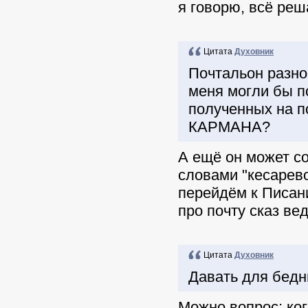
я говорю, всё реш
Цитата
Духовник
Почтальон разнос
меня могли бы по
полученных на п
КАРМАНА?
А ещё он может со
словами "кесарево
перейдём к Писан
про почту сказ вед
Цитата
Духовник
Давать для бедны
Можно вопрос: ког