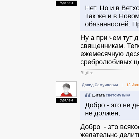
Удален
Нет. Но и в Вет
Так же и в Ново
обязанностей. П
Ну а при чем тут
священникам. Тепе
ежемесячную деся
сребролюбивых це
Bigfire
Давид Самуилович
|
13 Июн
Цитата
светомузыка
Удален
Добро - это не 
не должен,
Добро - это всяко
желательно делить