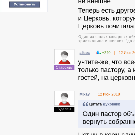
не внешне.
Теперь есть друг
и Церковь, котору
Церковь почитала
Один из самых коварных обм
христианина и шепчет: "до 
alicoc
+240
|
12 Июн 2
учтите-же, что вс
Старожил
только пастору, а
гостей, на церков
Mixay
|
12 Июн 2018
Цитата
Духовник
Удален
Один пастор объ
вернуть собранн
Нет,ни в коем слу