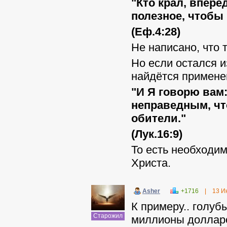
"Кто крал, впере
полезное, чтобы
(Еф.4:28)
Не написано, что 
Но если остался и
найдётся примене
"И Я говорю вам
неправедным, чт
обители."
(Лук.16:9)
То есть необходим
Христа.
Asher
+1716
|
13 И
К примеру.. голуб
Старожил
миллионы долларо