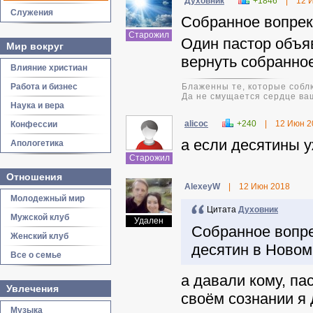
Духовник
+1846
|
12 
Служения
Собранное вопрек
Старожил
Один пастор объяв
Мир вокруг
вернуть собранно
Влияние христиан
Работа и бизнес
Блаженны те, которые соблю
Да не смущается сердце ваш
Наука и вера
alicoc
+240
|
12 Июн 2
Конфессии
а если десятины у
Апологетика
Старожил
Отношения
AlexeyW
|
12 Июн 2018
Молодежный мир
Цитата
Духовник
Мужской клуб
Удален
Собранное вопре
Женский клуб
десятин в Новом
Все о семье
а давали кому, пас
Увлечения
своём сознании я д
Музыка