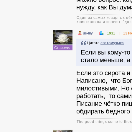
нужду, как Вы дум
Один из самых коварных обм
христианина и шепчет: "до 
us-lily
+1931
|
13 И
Цитата
светомузыка
Старожил
Если вы кому-то 
стало меньше, а 
Если это сирота и
Написано, что Бог
милостивыми. Но 
работать, то сами 
Писание чётко пиш
обдирать бедного 
The good things come to those