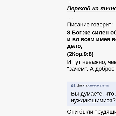
.....
Переход на личн
.....
Писание говорит:
8 Бог же силен о
и во всем имея 
дело,
(2Кор.9:8)
И тут неважно, че
"зачем". А доброе 
Цитата
светомузыка
Вы думаете, что
нуждающимися?
Они были трудящи