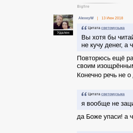
Bigfire
AlexeyW
|
13 Июн 2018
Цитата
светомузыка
Удален
Вы хотя бы чита
не кучу денег, а 
Повторюсь ещё раз
своим изощрённым
Конечно речь не о 
Цитата
светомузыка
я вообще не заци
да Боже упаси! а ч