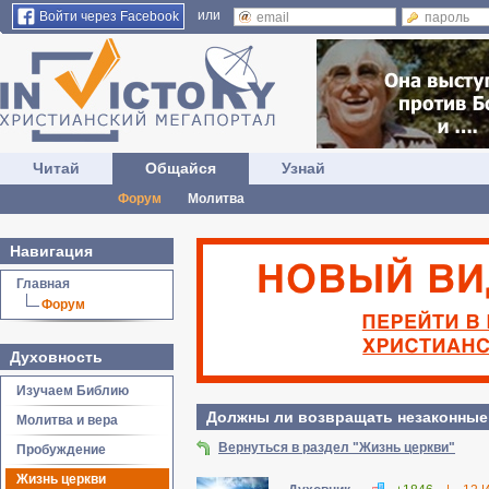
или
Войти через Facebook
Читай
Общайся
Узнай
Форум
Молитва
Навигация
Главная
Форум
Духовность
Изучаем Библию
Должны ли возвращать незаконные
Молитва и вера
Вернуться в раздел "Жизнь церкви"
Пробуждение
Жизнь церкви