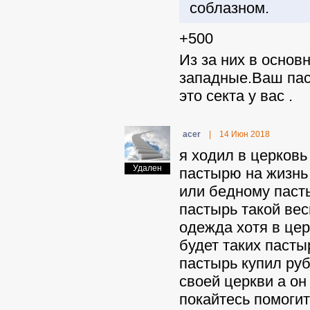
соблазном.
+500
Из за них в основ
западные.Ваш паст
это секта у вас .
acer
|
14 Июн 2018
я ходил в церковь
Удален
пастырю на жизнь
или бедному паст
пастырь такой ве
одежда хотя в цер
будет таких пасты
пастырь купил руб
своей церкви а он
покайтесь помогит