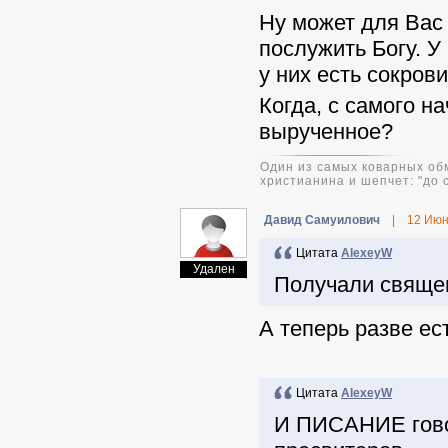
Ну может для Вас 
послужить Богу. У 
у них есть сокров
Когда, с самого н
вырученное?
Один из самых коварных обм
христианина и шепчет: "до 
Давид Самуилович
|
12 Июн
Цитата
AlexeyW
Удален
Получали священ
А теперь разве е
Цитата
AlexeyW
И ПИСАНИЕ говор