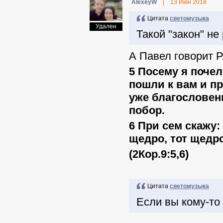
AlexeyW
|
13 Июн 2018
Цитата
светомузыка
Удален
Такой "закон" не
А Павел говорит 
5 Посему я почел
пошли к вам и п
уже благословени
побор.
6 При сем скажу: 
щедро, тот щедро
(2Кор.9:5,6)
Цитата
светомузыка
Если вы кому-то 