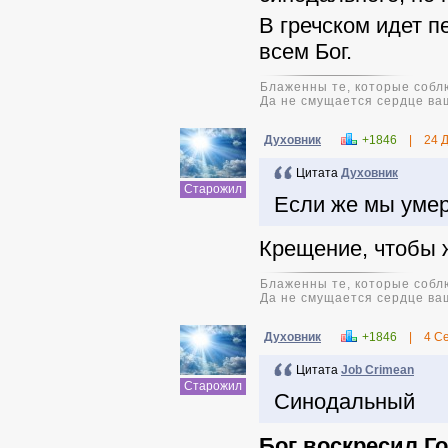
В гречском идет п
всем Бог.
Блаженны те, которые соблю
Да не смущается сердце ваш
Духовник
+1846
|
24 
Цитата
Духовник
Старожил
Если же мы умер
Крещение, чтобы ж
Блаженны те, которые соблю
Да не смущается сердце ваш
Духовник
+1846
|
4 С
Цитата
Job Crimean
Старожил
Синодальный
Бог воскресил Г