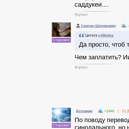
саддукеи....
Bigfaer
Самуил Шоломович
Цитата
cy66oma
Старожил
Да просто, чтоб 
Чем заплатить? Ии
Bigfaer
Духовник
+1846
|
22 
По поводу перевод
Старожил
синодального, но 