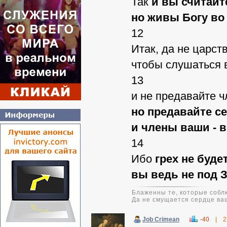
Так
и вы считайт
но живы Богу во
12
Итак, да не царст
чтобы слушаться в
13
и не предавайте ч
но предавайте се
и члены ваши - 
14
Ибо
грех не буде
вы ведь не под 
Блаженны те, которые соблю
Да не смущается сердце ваш
Job Crimean
-40
|
2