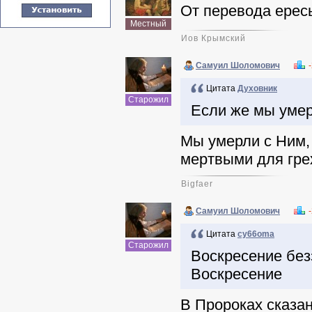
От перевода ерес
Местный
Иов Крымский
Самуил Шоломович
Цитата
Духовник
Старожил
Если же мы умерл
Мы умерли с Ним, 
мертвыми для грех
Bigfaer
Самуил Шоломович
Цитата
cy66oma
Старожил
Воскресение безз
Воскресение
В Пророках сказа