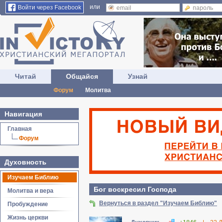
или
Войти через Facebook
Читай
Общайся
Узнай
Форум
Молитва
Навигация
Главная
Форум
Духовность
Изучаем Библию
Бог воскресил Господа
Молитва и вера
Вернуться в раздел "Изучаем Библию"
Пробуждение
Жизнь церкви