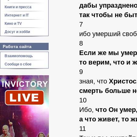
дабы упразднено
Книги и пресса
так чтобы не бы
Интернет и IT
7
Кино и TV
Досуг и хобби
ибо умерший свобо
8
Работа сайта
Если же мы умер
Взаимопомощь
то верим, что и 
Сообщи о сбое
9
зная, что
Христос
смерть больше н
10
Ибо,
что Он умер,
а что живет, то 
11