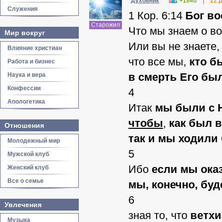
Духовник
+1846
|
22 
Служения
1 Кор. 6:14
Бог во
Старожил
Что мы знаем о в
Мир вокруг
Или вы не знаете,
Влияние христиан
что все мы,
кто б
Работа и бизнес
в смерть Его бы
Наука и вера
Конфессии
4
Апологетика
Итак
мы были с 
чтобы
,
как был 
Отношения
так и мы ходили
Молодежный мир
5
Мужской клуб
Ибо
если мы ока
Женский клуб
Все о семье
мы, конечно, бу
6
Увлечения
зная то, что
ветхи
Музыка