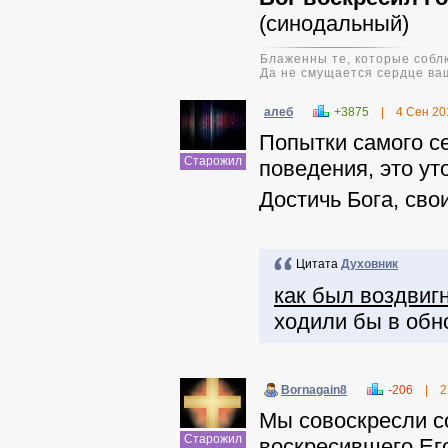
(синодальный)
Блаженны те, которые соблю
Да не смущается сердце ваш
алеб
+3875
|
4 Сен 20
Попытки самого с
Старожил
поведения, это ут
Достичь Бога, св
Цитата
Духовник
как был воздвиг
ходили бы в обн
Bornagain8
-206
|
2
Мы совоскресли с
Старожил
воскресившего Его