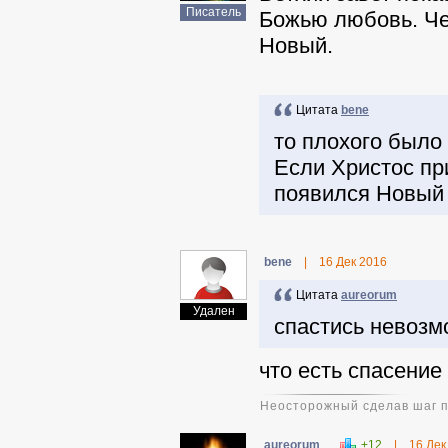
Писатель
Божью любовь. Чер
Новый.
Цитата
benе
то плохого было
Если Христос пр
появился Новый
benе
|
16 Дек 2016
Цитата
aureorum
Удален
спастись невозм
что есть спасение
Неосторожный сделав шаг пр
aureorum
+12
|
16 Дек