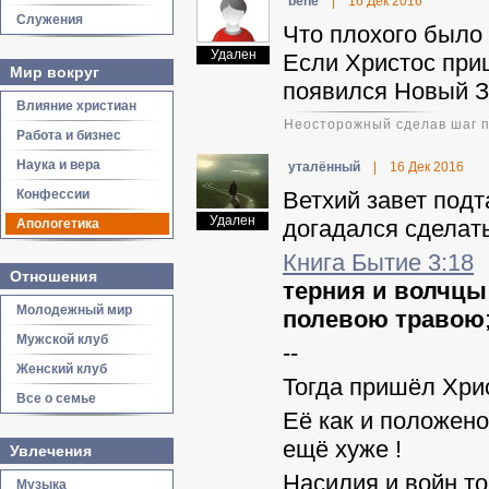
benе
|
16 Дек 2016
Служения
Что плохого было
Удален
Если Христос приш
Мир вокруг
появился Новый З
Влияние христиан
Неосторожный сделав шаг пр
Работа и бизнес
Наука и вера
уталённый
|
16 Дек 2016
Конфессии
Ветхий завет подт
Удален
догадался сделать
Апологетика
Книга Бытие 3:18
Отношения
терния и волчцы
Молодежный мир
полевою травою
Мужской клуб
--
Женский клуб
Тогда пришёл Хрис
Все о семье
Её как и положено
ещё хуже !
Увлечения
Насилия и войн то
Музыка