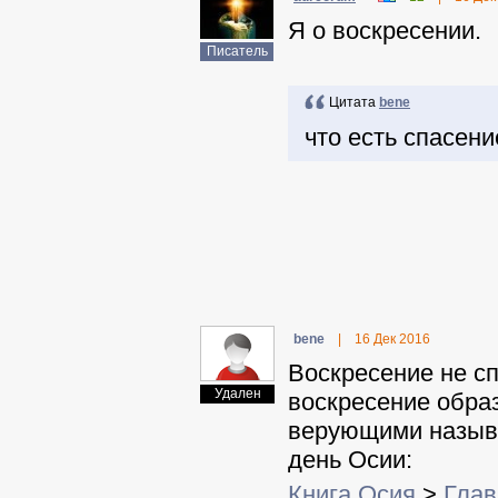
Я о воскресении.
Писатель
Цитата
benе
что есть спасен
benе
|
16 Дек 2016
Воскресение не сп
Удален
воскресение образ
верующими назыв
день Осии:
Книга Осия
>
Глав