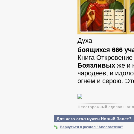
Духа
боящихся 666 уч
Книга Откровение 
Боязливых
же и 
чародеев, и идоло
огнем и серою. Э
Неосторожный сделав шаг пр
Для чего стал нужен Новый Завет?
Вернуться в раздел "Апологетика"