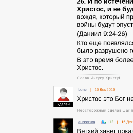
26. И по истечен
Христос, и не буд
вождя, который пр
войны будут опус
(Даниил 9:24-26)
Кто еще появлялся
было разрушено г
В это время боле
Христос.
Слава Иисусу Христу!
benе
|
16 Дек 2016
Христос это Бог 
Удален
Неосторожный сделав шаг пр
aureorum
+12
|
16 Дек
Ветхий завет пока