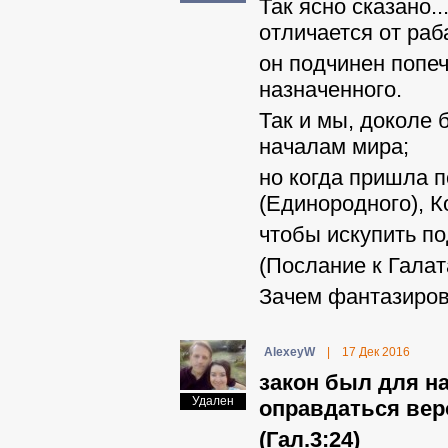
Так ясно сказано.
отличается от раба
он подчинен попе
назначенного.
Так и мы, доколе
началам мира;
но когда пришла 
(Единородного), К
чтобы искупить по
(Послание к Галат
Зачем фантазиров
AlexeyW
|
17 Дек 2016
закон был для н
Удален
оправдаться вер
(Гал.3:24)