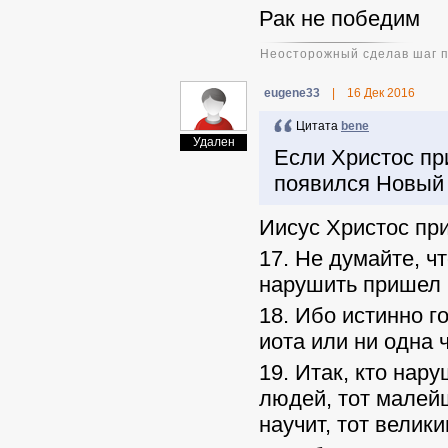
Рак не победим
Неосторожный сделав шаг пр
eugene33
|
16 Дек 2016
Цитата
benе
Удален
Если Христос пр
появился Новый
Иисус Христос пр
17. Не думайте, ч
нарушить пришел 
18. Ибо истинно г
иота или ни одна 
19. Итак, кто нар
людей, тот малейш
научит, тот велик