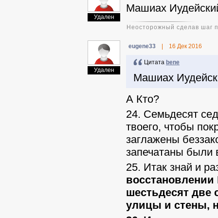
Машиах Иудейский
Удален
Неосторожный сделав шаг пр
eugene33
|
16 Дек 2016
Цитата
benе
Удален
Машиах Иудейск
А Кто?
24. Семьдесят сед
твоего, чтобы пок
заглажены беззако
запечатаны были 
25. Итак знай и ра
восстановлении 
шестьдесят две 
улицы и стены, 