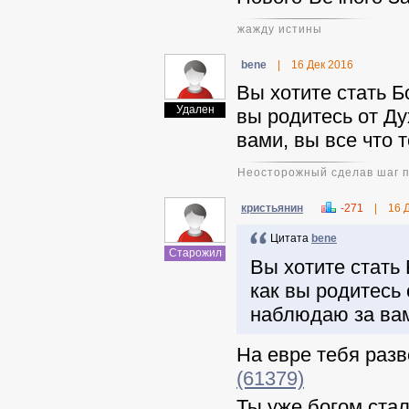
жажду истины
benе
|
16 Дек 2016
Вы хотите стать Б
Удален
вы родитесь от Ду
вами, вы все что т
Неосторожный сделав шаг пр
кристьянин
-271
|
16 
Цитата
benе
Старожил
Вы хотите стать 
как вы родитесь 
наблюдаю за вами
На евре тебя разв
(61379)
Ты уже богом ста