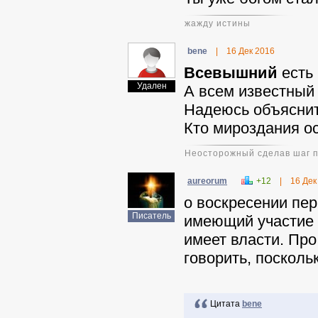
жажду истины
benе
|
16 Дек 2016
Всевышний
есть 
Удален
А всем известны
Надеюсь объяснит
Кто мироздания о
Неосторожный сделав шаг пр
aureorum
+12
|
16 Дек
о воскресении пер
Писатель
имеющий участие 
имеет власти. Про
говорить, посколь
Цитата
benе