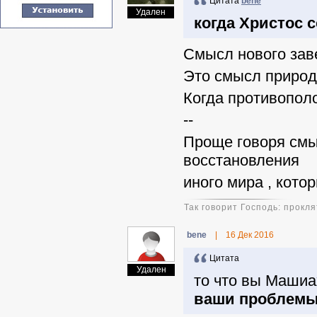
Цитата
benе
Удален
когда Христос 
Смысл нового заве
Это смысл природ
Когда противополо
--
Проще говоря смы
восстановления
иного мира , кото
Так говорит Господь: прокл
benе
|
16 Дек 2016
Цитата
Удален
то что вы Машиа
ваши проблем