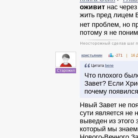
оживит
нас через 
жить пред лицем 
нет проблем, но п
потому я не поним
Неосторожный сделав шаг пр
кристьянин
-271
|
16 
Цитата
benе
Старожил
Что плохого был
Завет? Если Хри
почему появилс
Нвый Завет не поя
сути является не
выведен из этого 
который мы знаем 
Нового-Вечного За