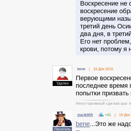
Воскресение не 
воскресение обра
верующими назыв
третий день Осии
два дня, в трети
Его нет проблем
крови, потому я 
benе
|
16 Дек 2016
Первое воскресени
Удален
последнее время п
попытки призвать
Неосторожный сделав шаг пр
starik905
+41
|
16 Дек
benе
...Это же над
Писатель