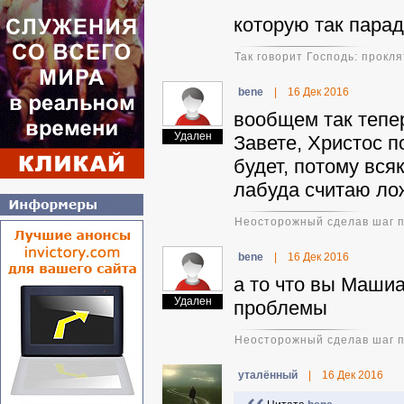
которую так парад
Так говорит Господь: прокл
benе
|
16 Дек 2016
вообщем так тепе
Удален
Завете, Христос п
будет, потому вся
лабуда считаю лож
Неосторожный сделав шаг пр
benе
|
16 Дек 2016
а то что вы Маши
Удален
проблемы
Неосторожный сделав шаг пр
уталённый
|
16 Дек 2016