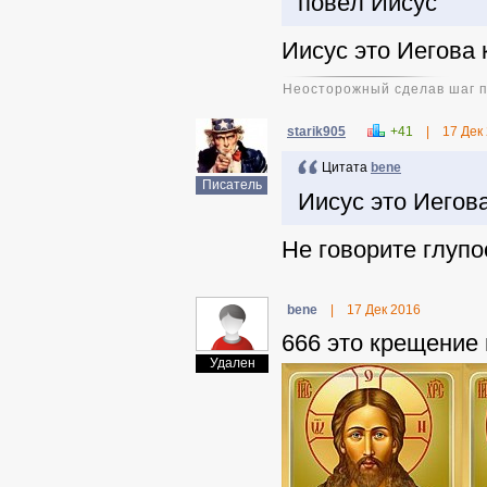
повёл Иисус
Иисус это Иегова 
Неосторожный сделав шаг пр
starik905
+41
|
17 Дек
Цитата
benе
Писатель
Иисус это Иегов
Не говорите глупос
benе
|
17 Дек 2016
666 это крещение
Удален