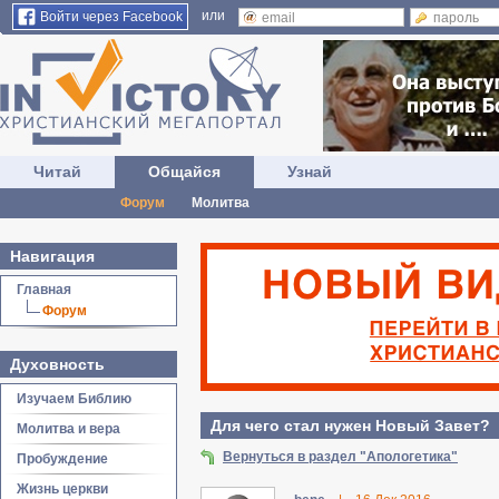
или
Войти через Facebook
Читай
Общайся
Узнай
Форум
Молитва
Навигация
Главная
Форум
Духовность
Изучаем Библию
Для чего стал нужен Новый Завет?
Молитва и вера
Вернуться в раздел "Апологетика"
Пробуждение
Жизнь церкви