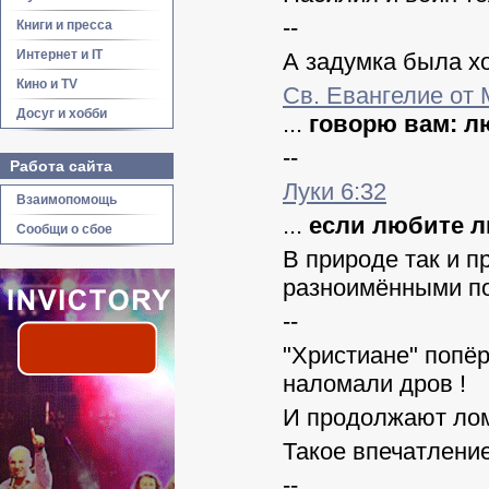
--
Книги и пресса
Интернет и IT
А задумка была хо
Кино и TV
Св. Евангелие от 
Досуг и хобби
...
говорю вам: л
--
Работа сайта
Луки 6:32
Взаимопомощь
...
если любите л
Сообщи о сбое
В природе так и п
разноимёнными п
--
"Христиане" попёр
наломали дров !
И продолжают лома
Такое впечатление
--