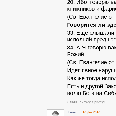
20. Ибо, говорю в
книжников и фарис
(Св. Евангелие от
Говорится ли зд
33. Еще слышали в
исполняй пред Го
34. А Я говорю ва
Божий…
(Св. Евангелие от
Идет явное наруш
Как же тогда испо
Есть и другой Зак
волю Бога на Себ
Слава Иисусу Христу!
benе
|
16 Дек 2016