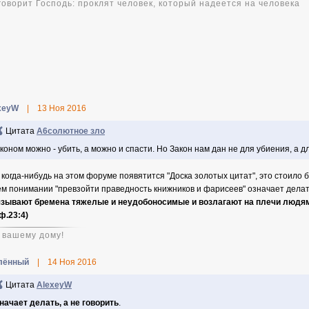
 говорит Господь: проклят человек, который надеется на человека
xeyW
|
13 Ноя 2016
Цитата
А6солютное зло
коном можно - убить, а можно и спасти. Но Закон нам дан не для убиения, а д
 когда-нибудь на этом форуме появятится "Доска золотых цитат", это стоило 
ём понимании
"превзойти праведность книжников и фарисеев" означает делать
вязывают бремена тяжелые и неудобоносимые и возлагают на плечи людям,
ф.23:4)
 вашему дому!
лённый
|
14 Ноя 2016
Цитата
AlexeyW
начает делать, а не говорить
.