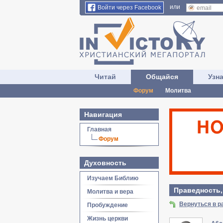
или
Войти через Facebook
Читай
Общайся
Узн
Форум
Молитва
Навигация
Главная
Форум
Духовность
Изучаем Библию
Праведность,
Молитва и вера
Вернуться в р
Пробуждение
Жизнь церкви