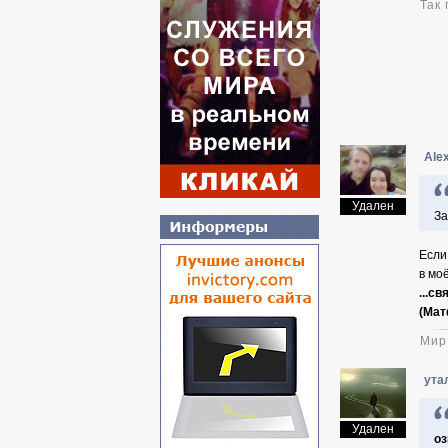
Так
Ale
Удален
За
Если
в мо
...с
(Мат
Мир
ута
Удален
оз