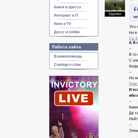
Книги и пресса
Удален
Интернет и IT
чт
Кино и TV
Это 
Досуг и хобби
Но в
Св. 
А Я 
Работа сайта
--
В то
Взаимопомощь
С эл
Сообщи о сбое
Когд
--
Но н
Луки
И ес
ибо 
--
Како
Да та
Нейт
--
Элем