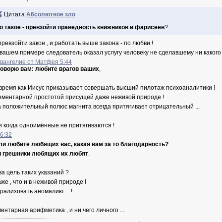
Цитата
А6солютное зло
о такое - превзойти праведность книжников и фарисеев
?
превзойти закон , и работать выше закона - по любви !
 вашем примере следователь оказал услугу человеку не сделавшему ни какого 
Евангелие от Матфея 5:44
говорю вам: любите врагов ваших
,
 время как Иисус приказывает совершать высший пилотаж психоаналитики !
ементарной простотой присущей даже неживой природе !
а положительный полюс магнита всегда притягивает отрицательный ...
и когда одноимённые не притягиваются !
 6:32
ли любите любящих вас, какая вам за то благодарность?
и грешники любящих их любят
.
ва цель таких указаний ?
же , что и в неживой природе !
рализовать аномалию ... !
ентарная арифметика , и ни чего личного ...