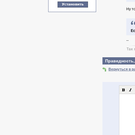
Ну т
Ес
--
Так
Праведность,
Вернуться в р