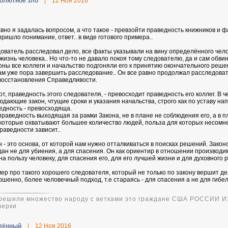
олютное зло
|
12 Ноя 2016
вно я задалась вопросом, а что такое - превзойти праведность книжников и фа
пришло понимание, ответ.. в виде готового примера..
ователь расследовал дело, все факты указывали на вину определённого чело
 жизнь человека.. Но что-то не давало покоя тому следователю, да и сам обви
оны все коллеги и начальство подгоняли его к принятию окончательного решен
ам уже пора завершить расследование.. Он все равно продолжал расследоват
восстановления Справедливости.
вот, праведность этого следователя, - превосходит праведность его коллег. В 
юдающие закон, чтущие сроки и указания начальства, строго как по уставу напи
едность - превосходяща.
праведность выходящая за рамки Закона, не в плане не соблюдения его, а в 
 которые охватывают большее количество людей, польза для которых несомне
раведности зависит..
н - это основа, от которой нам нужно отталкиваться в поисках решений. Законо
дан не для убиения, а для спасения. Он как ориентир в отношении производи
 на пользу человеку, для спасения его, для его лучшей жизни и для духовного р
ер про такого хорошего следователя, который не только по закону вершит дел
ршенно, более человечный подход, т.е стараясь - для спасения а не для гибел
решили множество народу с ветками это граждане США РОССИИ И
верки
лённый
|
12 Ноя 2016