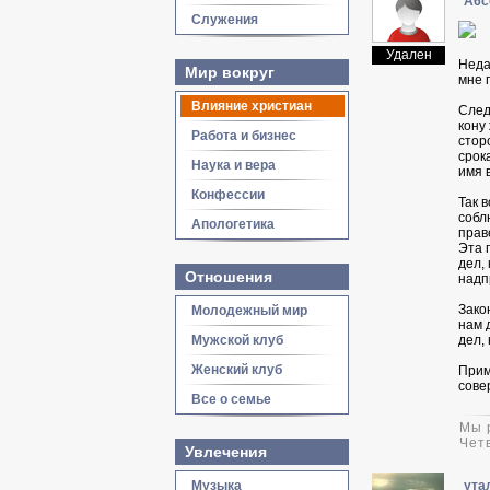
А6с
Служения
Удален
Неда
Мир вокруг
мне 
Влияние христиан
След
кону
Работа и бизнес
стор
срок
Наука и вера
имя 
Конфессии
Так 
собл
Апологетика
прав
Эта 
дел,
Отношения
надп
Зако
Молодежный мир
нам 
Мужской клуб
дел,
Женский клуб
Прим
сове
Все о семье
Мы 
Чет
Увлечения
Музыка
ута