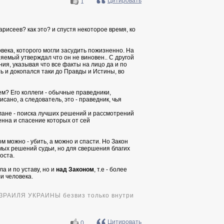
Цитировать
1
рисеев? как это? и спустя некоторое время, ко
века, которого могли засудить пожизненно. На
няемый утверждал что он не виновен.. С другой
ия, указывая что все факты на лицо да и по
ь и докопался таки до Правды и Истины, во
чем? Его коллеги - обычные праведники,
сано, а следователь, это - праведник, чья
плане - поиска лучших решений и рассмотрений
нна и спасение которых от сей
м можно - убить, а можно и спасти. Но Закон
мых решений судьи, но для свершения благих
оста.
а и по уставу, но и
над Законом
, т.е - более
и человека.
ЗРАИЛЯ УКРАИНЫ безвиз только внутри
Цитировать
0