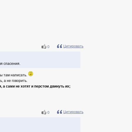
Цитировать
0
ля спасения.
бы там написать.
, а не говорить.
 а сами не хотят и перстом двинуть их;
Цитировать
0