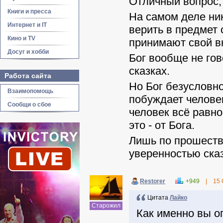
Отличный вопрос,
Книги и пресса
На самом деле ник
Интернет и IT
верить в предмет 
Кино и TV
принимают свой вн
Досуг и хобби
Бог вообще не гов
сказках.
Работа сайта
Но Бог безусловно
Взаимопомощь
побуждает человек
Сообщи о сбое
человек всё равно
это - от Бога.
Лишь по прошеств
уверенностью сказ
Restorer
+949
|
15 
Цитата
Лайко
Старожил
Как именно вы о