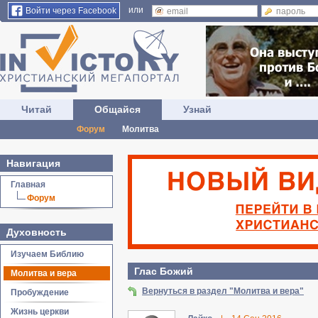
или
Войти через Facebook
Читай
Общайся
Узнай
Форум
Молитва
Навигация
Главная
Форум
Духовность
Изучаем Библию
Глас Божий
Молитва и вера
Вернуться в раздел "Молитва и вера"
Пробуждение
Жизнь церкви