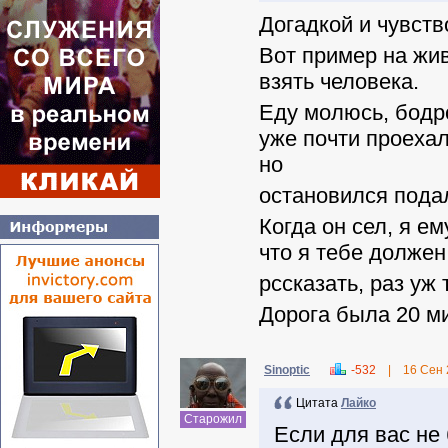
Догадкой и чувств
Вот пример на жив
взять человека.
Еду молюсь, бодрс
уже почти проехал
но
остановился пода
Когда он сел, я ем
что я тебе должен
рссказать, раз уж
Дорога была 20 ми
Sinoptic
-532
|
16 Сен
Цитата
Лайко
Старожил
Если для вас не