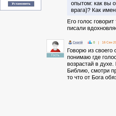
опытом: как вы о
врага)? Как име
Его голос говорит
писали вдохновля
Сергій
0
|
16 Сен 2
Говорю из своего 
Гость
понимаю где голос
возрастай в духе.
Библию, смотри п
то что от Бога об