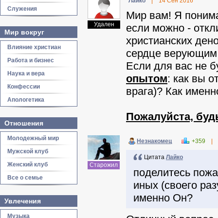
Лайко
|
14 Сен 2016
Служения
Мир вам! Я понима
Удален
если можно - откл
Мир вокруг
христианских дено
Влияние христиан
сердце верующим (
Работа и бизнес
Если для вас не б
Наука и вера
опытом
: как вы о
Конфессии
врага)? Как именн
Апологетика
Пожалуйста, будь
Отношения
Молодежный мир
Незнакомец
+359
|
Мужской клуб
Цитата
Лайко
Женский клуб
Старожил
поделитесь пожа
Все о семье
иных (своего раз
именно Он?
Увлечения
Музыка