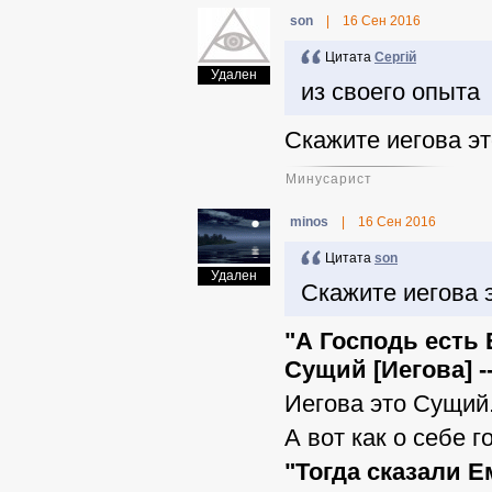
sоn
|
16 Сен 2016
Цитата
Сергій
Удален
из своего опыта
Скажите иегова эт
Минусарист
minos
|
16 Сен 2016
Цитата
sоn
Удален
Скажите иегова 
"А Господь есть
Сущий [Иегова] --
Иегова это Сущий
А вот как о себе 
"Тогда сказали Е