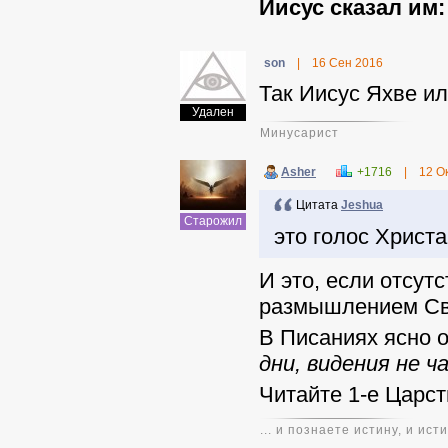
Иисус сказал им:
sоn
|
16 Сен 2016
Так Иисус Яхве ил
Удален
Минусарист
Asher
+1716
|
12 О
Цитата
Jeshua
Старожил
это голос Христ
И это, если отсут
размышлением Св
В Писаниях ясно о
дни, видения не 
Читайте 1-е Царств
... и познаете истину, и ис