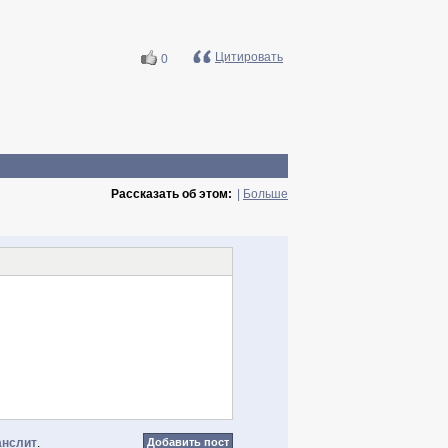
Цитировать
0
Рассказать об этом:
|
Больше
анслит
.