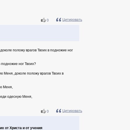
Цитировать
0
 доколе положу врагов Твоих в подножие ног
в подножие ног Твоих?
ую Меня, доколе положу врагов Твоих в
ую Меня,
 седи одесную Меня,
Цитировать
0
х от Христа и от учения