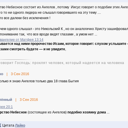
тво Небесное состоит из Ангелов , потому Иисус говорит о подобии этих Анге
то то ни одного лидера не слышал говорившего на эту тему ....
что все далеки без исключения !
чем одного слышал - это Никольский К , но он аналогично Христу зашифрова
понимание так, что все вроде видят глазами , а умом нет ...
Евангелие от Матфея 13:14
ывается над ними пророчество Исаии, которое говорит: слухом услышите 
азами смотреть будете — и не увидите
,
 говорит Господь: проклят человек, который надеется на человека
ко
|
3 Сен 2016
олько я знаю Ангелов только два 18 глава Бытия
лённый
|
3 Сен 2016
ея 20:1
рство Небесное
(состоящее из Ангелов)
подобно хозяину дома
...
Цитата
Лайко