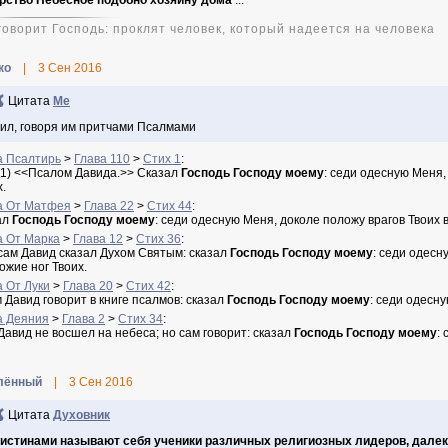
рство Небесное подобно хозяину дома
...
 говорит Господь: проклят человек, который надеется на человека
ко
|
3 Сен 2016
Цитата
Ме
ил, говоря им притчами Псалмами
а Псалтирь
>
Глава 110
>
Стих 1
:
-1) <<Псалом Давида.>> Сказал
Господь Господу моему
: седи одесную Меня,
х.
а От Матфея
>
Глава 22
>
Стих 44
:
ал
Господь Господу моему
: седи одесную Меня, доколе положу врагов Твоих 
а От Марка
>
Глава 12
>
Стих 36
:
сам Давид сказал Духом Святым: сказал
Господь Господу моему
: седи одесн
ожие ног Твоих.
а От Луки
>
Глава 20
>
Стих 42
:
м Давид говорит в книге псалмов: сказал
Господь Господу моему
: седи одесн
а Деяния
>
Глава 2
>
Стих 34
:
Давид не восшел на небеса; но сам говорит: сказал
Господь Господу моему
:
лённый
|
3 Сен 2016
Цитата
Духовник
истинами называют себя ученики различных религиозных лидеров, далеки