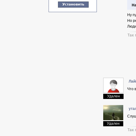
На
Ну пу
Но ре
Люди
Так
Лай
Что 
Удален
ута
Слуш
Удален
Так