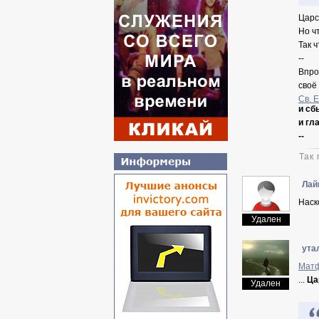
Царс
Но ч
Так 
--
Впро
своё 
Св. 
и сб
и гл
--
Так
Лай
Наск
Удален
ута
Матф
...
Ца
Удален