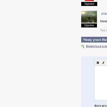
Удален
ута
Начин
Удален
Так
Чему учил Ии
Вернуться в 
Фото вст