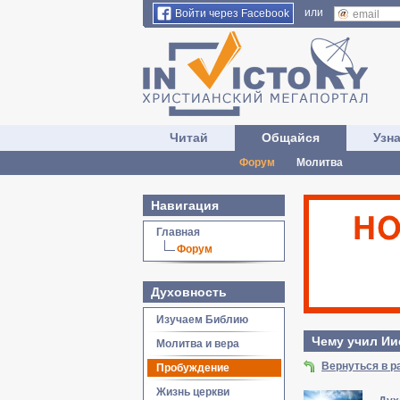
или
Войти через Facebook
Читай
Общайся
Узн
Форум
Молитва
Навигация
Главная
Форум
Духовность
Изучаем Библию
Чему учил Ии
Молитва и вера
Вернуться в 
Пробуждение
Жизнь церкви