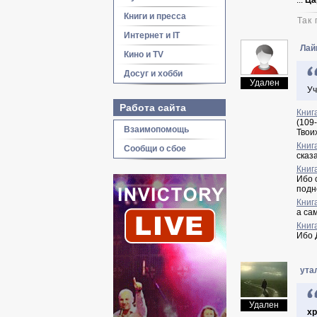
...
Ца
Книги и пресса
Так
Интернет и IT
Лай
Кино и TV
Досуг и хобби
Удален
Уч
Работа сайта
Книг
(109
Взаимопомощь
Твои
Книг
Сообщи о сбое
сказ
Книг
Ибо 
подн
Книг
а са
Книг
Ибо 
ута
Удален
хр