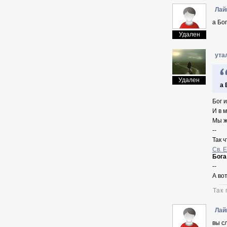
Лай
а Бо
Удален
ута
Удален
а 
Бог 
И в м
Мы ж
--
Так ч
Св. 
Бога
--
А во
Так
Лай
вы с