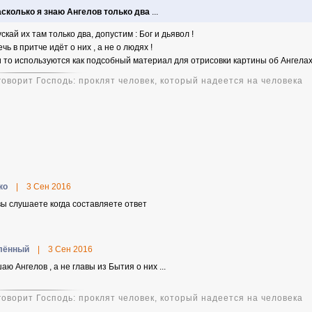
сколько я знаю Ангелов только два
...
скай их там только два, допустим : Бог и дьявол !
чь в притче идёт о них , а не о людях !
 то используются как подсобный материал для отрисовки картины об Ангелах 
 говорит Господь: проклят человек, который надеется на человека
ко
|
3 Сен 2016
вы слушаете когда составляете ответ
лённый
|
3 Сен 2016
аю Ангелов , а не главы из Бытия о них ...
 говорит Господь: проклят человек, который надеется на человека