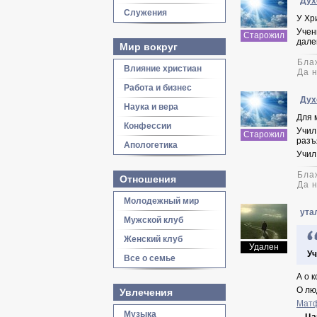
Дух
Служения
У Хр
Учен
Старожил
дале
Мир вокруг
Бла
Влияние христиан
Да 
Работа и бизнес
Дух
Наука и вера
Для 
Конфессии
Учил
Старожил
разъ
Апологетика
Учил
Бла
Отношения
Да 
Молодежный мир
ута
Мужской клуб
Женский клуб
Удален
Уч
Все о семье
А о 
О лю
Увлечения
Матф
Музыка