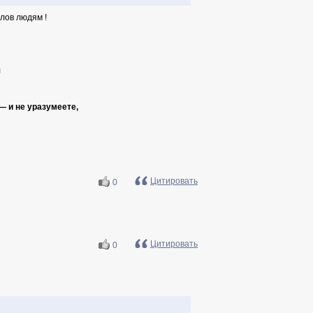
лов людям !
л
— и не уразумеете,
Цитировать
0
Цитировать
0