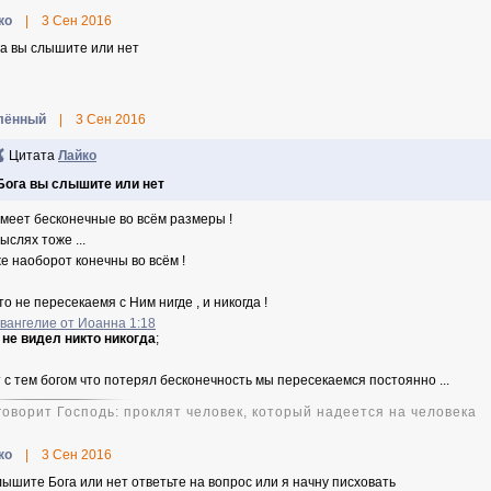
ко
|
3 Сен 2016
га вы слышите или нет
лённый
|
3 Сен 2016
Цитата
Лайко
Бога вы слышите или нет
имеет бесконечные во всём размеры !
ыслях тоже ...
е наоборот конечны во всём !
то не пересекаемя с Ним нигде , и никогда !
Евангелие от Иоанна 1:18
 не видел никто никогда
;
т с тем богом что потерял бесконечность мы пересекаемся постоянно ...
 говорит Господь: проклят человек, который надеется на человека
ко
|
3 Сен 2016
лышите Бога или нет ответьте на вопрос или я начну писховать