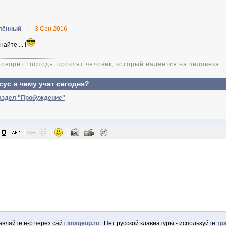
лённый
|
3 Сен 2016
айте ... !
 говорит Господь: проклят человек, который надеется на человека
сус и чему учат сегодня?
раздел "Пробуждение"
авляйте н-р через сайт
imageup.ru
. Нет русской клавиатуры - используйте
тр