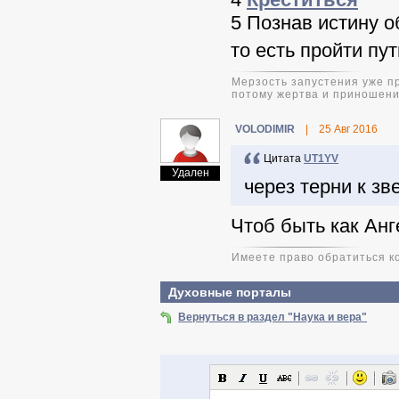
5 Познав истину 
то есть пройти пу
Мерзость запустения уже пр
потому жертва и приношени
VOLODIMIR
|
25 Авг 2016
Цитата
UT1YV
Удален
через терни к зв
Чтоб быть как Анг
Имеете право обратиться ко
Духовные порталы
Вернуться в раздел "Наука и вера"