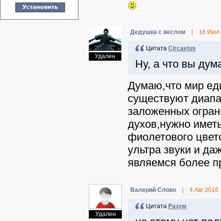
Дедушка с веслом
|
16 Июл
Цитата
Circaetus
Удален
Ну, а что вы дум
Думаю,что мир еди
существуют диапа
заложенных огран
духов,нужно иметь
фиолетового цвет
ультра звуки и да
являемся более п
Валерий Слово
|
4 Авг 2016
Цитата
Разум
Удален