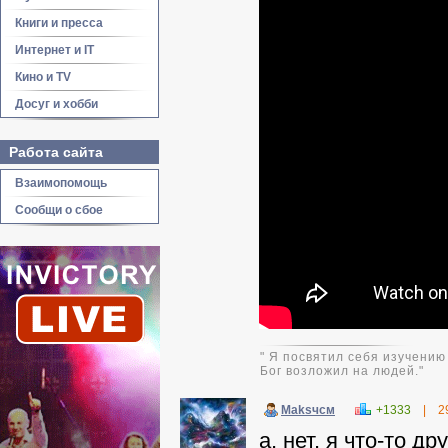
Книги и пресса
Интернет и IT
Кино и TV
Досуг и хобби
Работа сайта
Взаимопомощь
Сообщи о сбое
" Я посвятил себя изучению
Бог возложил на людей."
Maksчсм
+1333
|
2
а, нет, я что-то д