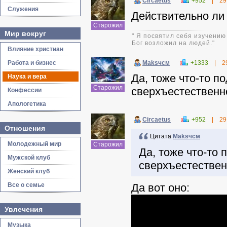
Circaetus
+952
|
29
Служения
Действительно ли
Старожил
Мир вокруг
" Я посвятил себя изучению
Бог возложил на людей."
Влияние христиан
Работа и бизнес
Maksчсм
+1333
|
2
Да, тоже что-то п
Наука и вера
Старожил
сверхъестественн
Конфессии
Апологетика
Circaetus
+952
|
29
Отношения
Цитата
Maksчсм
Молодежный мир
Старожил
Да, тоже что-то
Мужской клуб
сверхъестествен
Женский клуб
Все о семье
Да вот оно:
Увлечения
Музыка