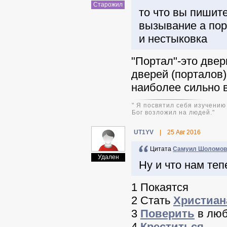
Старожил
то что вы пишите
вызывание а пор
и нестыковка
"Портал"-это двер
дверей (порталов
наиболее сильно в
" Я посвятил себя изучению
Бог возложил на людей."
UT1YV
|
25 Авг 2016
Цитата
Самуил Шоломов
Удален
Ну и что нам теп
1 Покаятся
2 Стать
Христиа
3
Поверить
в люб
4
Креститься