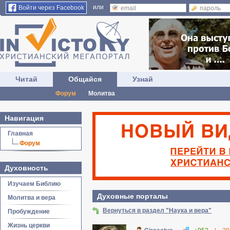
или
Войти через Facebook
Читай
Общайся
Узнай
Форум
Молитва
Навигация
Главная
Форум
Духовность
Изучаем Библию
Духовные порталы
Молитва и вера
Вернуться в раздел "Наука и вера"
Пробуждение
Жизнь церкви