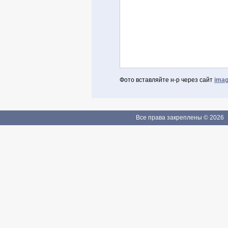
Фото вставляйте н-р через сайт
imag
Авторизоваться через Facebook
Если Вы зарегистрированы
Все права закреплены © 2026