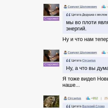
Самуил Шоломович
Цитата Дедушка с веслом
Старожил
мы во плоти явл
энергий.
Ну и что нам тепе
Самуил Шоломович
Цитата
Circaetus
Старожил
Ну, а что вы дум
Я тоже видел Нов
наше...
Circaetus
+952
|
25
Цитата
Валерий Слово