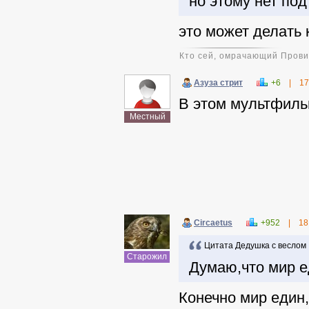
но этому нет по
это может делать
Кто сей, омрачающий Прови
Азуза стрит
+6
|
17
В этом мультфиль
Местный
Circaetus
+952
|
18
Цитата Дедушка с веслом
Старожил
Думаю,что мир е
Конечно мир един,