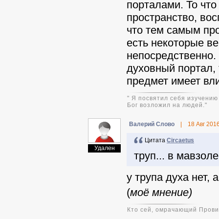
порталами. То что
пространство, вос
что тем самым про
есть некоторые в
непосредственно.
духовный портал, 
предмет имеет вл
" Я посвятил себя изучению
Бог возложил на людей."
Валерий Слово
|
18 Авг 201
Цитата
Circaetus
Удален
труп... в мавзол
у трупа духа нет, 
(
моё мнение)
Кто сей, омрачающий Прови