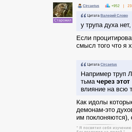
Circaetus
+952
|
23
Цитата
Валерий Слово
Старожил
у трупа духа нет
Если процитирова
смысл того что я х
Цитата
Circaetus
Например труп Л
тьма
через это
влияние на всю 
Как идолы которые
демонам-это духов
им поклоняются), 
" Я посвятил себя изучению