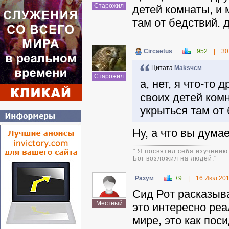
Старожил
детей комнаты, и 
там от бедствий. 
Circaetus
+952
|
30
Цитата
Maksчсм
Старожил
а, нет, я что-то 
своих детей комн
укрыться там от 
Ну, а что вы дума
" Я посвятил себя изучению
Бог возложил на людей."
Разум
+9
|
16 Июл 20
Сид Рот расказыва
Местный
это интересно реа
мире, это как пос