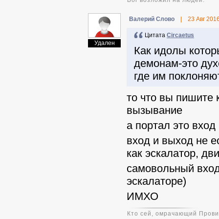
Бог возложил на людей."
Валерий Слово
|
23 Авг 201
Цитата
Circaetus
Удален
Как идолы которы
демонам-это духо
где им поклоняю
то что вы пишите 
вызывание
а портал это вход
вход и выход не е
как эскалатор, дв
самовольный вход 
эскалаторе)
ИМХО
Кто сей, омрачающий Прови