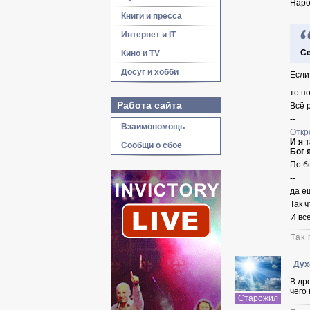
Наро
Книги и пресса
Интернет и IT
Се
Кино и TV
Досуг и хобби
Если
то по
Работа сайта
Всё 
--
Взаимопомощь
Откр
И я 
Сообщи о сбое
Бог 
По б
--
да ещ
Так 
И все
Так
Дух
В др
чего
Старожил