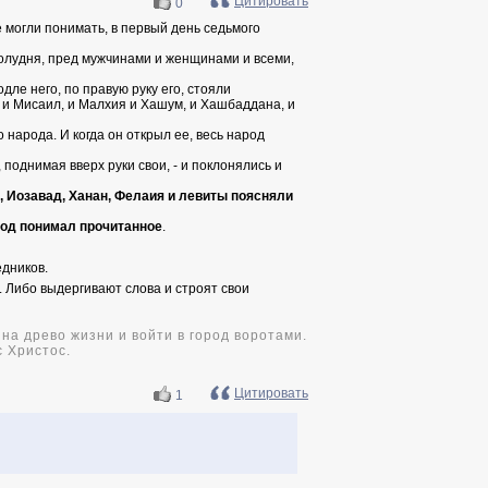
Цитировать
0
 могли понимать, в первый день седьмого
полудня, пред мужчинами и женщинами и всеми,
ле него, по правую руку его, стояли
я и Мисаил, и Малхия и Хашум, и Хашбаддана, и
 народа. И когда он открыл ее, весь народ
 поднимая вверх руки свои, - и поклонялись и
я, Иозавад, Ханан, Фелаия и левиты поясняли
род
понимал прочитанное
.
едников.
. Либо выдергивают слова и строят свои
на древо жизни и войти в город воротами.
с Христос.
Цитировать
1