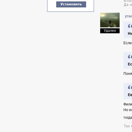
Бла
Да 
ута
Удален
Ни
Если
Ес
Поня
Ев
Фили
Но е
тогд
Так