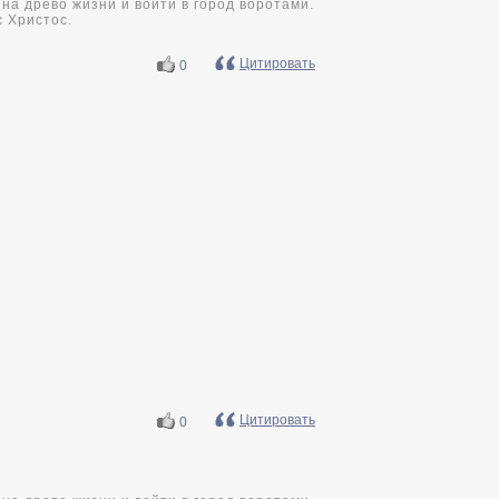
на древо жизни и войти в город воротами.
с Христос.
Цитировать
0
Цитировать
0