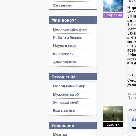
Дух
Служения
И пр
меся
Старожил
3
и ч
Мир вокруг
кото
4
Кни
Матт
Влияние христиан
Заха
Работа и бизнес
5
И о
вста
Наука и вера
6
И б
пове
Конфессии
7
Иис
наро
Апологетика
8 И 
-------
Чита
Отношения
Сего
учен
Молодежный мир
Бла
Мужской клуб
Да 
Женский клуб
ута
Все о семье
Удален
Увлечения
на
Музыка