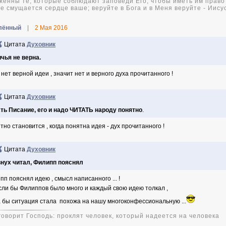
женны те, которые соблюдают заповеди Его, чтобы иметь им право 
не смущается сердце ваше; веруйте в Бога и в Меня веруйте - Иису
лённый
|
2 Мая 2016
Цитата
Духовник
чья не верна.
 нет верной идеи , значит нет и верного духа прочитанного !
Цитата
Духовник
ть Писание, его и надо ЧИТАТЬ народу понятно
.
тно становится , когда понятна идея - дух прочитанного !
Цитата
Духовник
нух читал, Филипп пояснял
пп пояснял идею , смысл написанного ... !
сли бы Филиппов было много и каждый свою идею толкал ,
а бы ситуация стала похожа на нашу многоконфессиональную ...
 говорит Господь: проклят человек, который надеется на человека