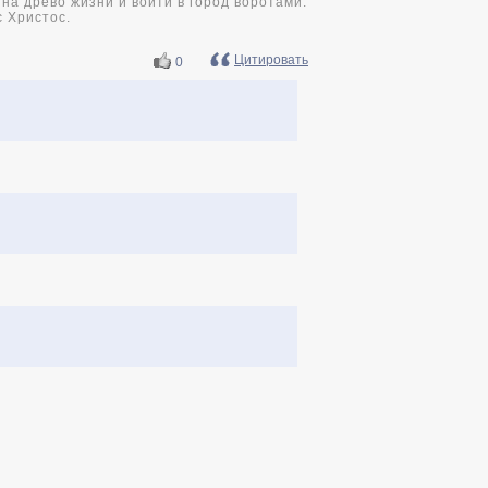
на древо жизни и войти в город воротами.
с Христос.
Цитировать
0