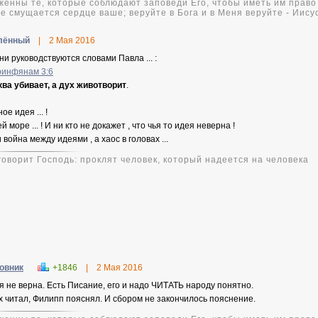
женны те, которые соблюдают заповеди Его, чтобы иметь им право 
не смущается сердце ваше; веруйте в Бога и в Меня веруйте - Иису
лённый
|
2 Мая 2016
они руководствуются словами Павла ... :
ринфянам 3:6
ва убивает, а дух животворит
.
ое идея ... !
й море ... ! И ни кто не докажет , что чья то идея неверна !
 война между идеями , а хаос в головах ...
 говорит Господь: проклят человек, который надеется на человека
овник
+1846
|
2 Мая 2016
я не верна. Есть Писание, его и надо ЧИТАТЬ народу понятно.
х читал, Филипп пояснял. И сбором не закончилось пояснение.