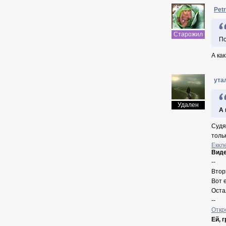
Pet
Старожил
По
А ка
ута
Удален
А 
Судя
тольк
Еккл
Виде
--
Втор
Вот 
Оста
--
Откр
Ей, 