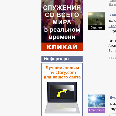
Бла
Да 
ута
Так 
2 Ко
Удален
...
бук
--
Главн
А иде
Вот и
Так
Дух
Ничь
Евну
Старожил