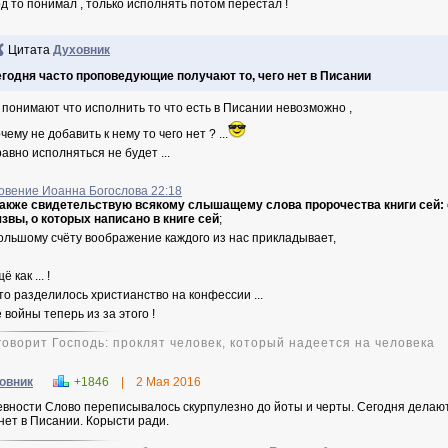
д то понимал , только исполнять потом перестал !
Цитата
Духовник
годня часто проповедующие получают то, чего нет в Писании
 понимают что исполнить то что есть в Писании невозможно ,
чему не добавить к нему то чего нет ? ...
равно исполняться не будет ...
овение Иоанна Богослова 22:18
также свидетельствую всякому слышащему слова пророчества книги сей: е
язвы,
о которых написано в книге сей
;
ольшому счёту воображение каждого из нас прикладывает,
ё как ... !
что разделилось христианство на конфессии ...
 войны теперь из за этого !
 говорит Господь: проклят человек, который надеется на человека
овник
+1846
|
2 Мая 2016
евности Слово переписывалось скурпулезно до йоты и черты. Сегодня делают 
 нет в Писании. Корысти ради.