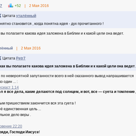
r7
+52
|
2 Мая 2016
Цитата
уталённый
нятно становится , когда понятна идея - дух прочитанного !
к вы полагаете какова идея заложена в Библии и к какой цели она ведет.
лённый
|
2 Мая 2016
Цитата
Petr7
как вы полагаете какова идея заложена в Библии и к какой цели она ведет
.
 по невероятной запутанности всего в ней сказанного вывод напрашивается
о один ... :
есиаст 1:14
л я все дела, какие делаются под солнцем, и вот, все — суета и томление
ым пришествием закончится вся эта суета !
её единственная цель ...
льное дело веры .
овение 22:20
гряди, Господи Иисусе
!