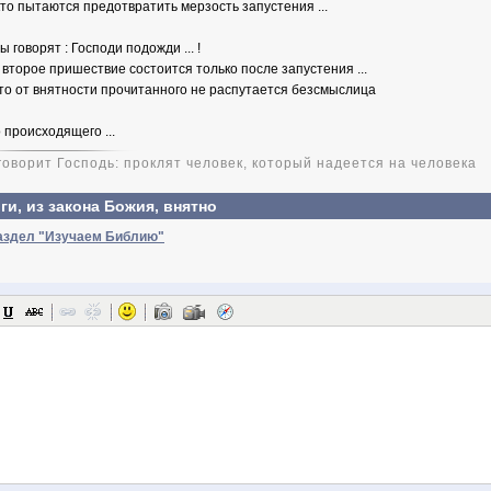
кто пытаются предотвратить мерзость запустения ...
ы говорят : Господи подожди ... !
 второе пришествие состоится только после запустения ...
что от внятности прочитанного не распутается безсмыслица
о происходящего ...
 говорит Господь: проклят человек, который надеется на человека
ги, из закона Божия, внятно
раздел "Изучаем Библию"