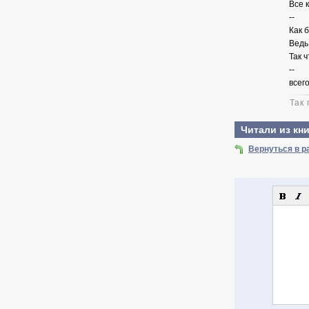
Все 
--
Как б
Ведь
Так 
--
всег
Так
Читали из кни
Вернуться в 