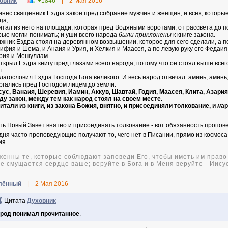
овник
+1846
|
2 Мая 2016
инес священник Ездра закон пред собрание мужчин и женщин, и всех, которые
ца;
итал из него на площади, которая пред Водяными воротами, от рассвета до 
рые могли понимать; и уши всего народа
были приклонены
к книге закона.
жник Ездра стоял на деревянном возвышении, которое для сего сделали, а под
ифия и Шема, и Анаия и Урия, и Хелкия и Маасея, а по левую руку его Федаи
рия и Мешуллам.
ткрыл Ездра книгу пред глазами всего народа, потому что он стоял выше всего
л.
лагословил Ездра Господа Бога великого. И весь народ отвечал: аминь, аминь,
ргались пред Господом лицем до земли.
ус, Ванаия, Шеревия, Иамин, Аккув, Шавтай, Годия, Маасея, Клита, Азари
ду закон, между тем как народ стоял на своем месте.
читали из книги, из закона Божия, внятно, и присоединяли толкование, и
н
а
------------
ть Новый Завет внятно и присоединять толкование - вот обязанность пропов
дня часто проповедующие получают то, чего нет в Писании, прямо из космоса
ия.
женны те, которые соблюдают заповеди Его, чтобы иметь им право 
не смущается сердце ваше; веруйте в Бога и в Меня веруйте - Иису
лённый
|
2 Мая 2016
Цитата
Духовник
род понимал прочитанное
.