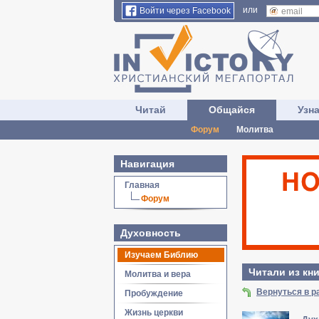
или
Войти через Facebook
Читай
Общайся
Узн
Форум
Молитва
Навигация
Главная
Форум
Духовность
Изучаем Библию
Читали из кни
Молитва и вера
Вернуться в 
Пробуждение
Жизнь церкви