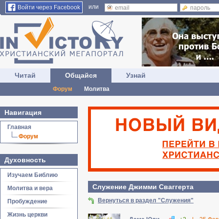
или
Войти через Facebook
Читай
Общайся
Узнай
Форум
Молитва
Навигация
Главная
Форум
Духовность
Изучаем Библию
Служение Джимми Сваггерта
Молитва и вера
Вернуться в раздел "Служения"
Пробуждение
Жизнь церкви