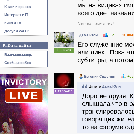
мы на видиках смо
Книги и пресса
всего две. назван
Интернет и IT
Кино и TV
Мир вашему дому!
Досуг и хобби
Дама Юли
+2
|
26 Фев
Его служенние мо
Работа сайта
Новичок
или линк.. Пока ч
Взаимопомощь
субтитры, а потом
Сообщи о сбое
Евгений Сидулин
+55
Цитата
Дама Юли
Старожил
Дорогие друзя, 
слышала что в р
транслировалос
говорящих жител
то на форуме од