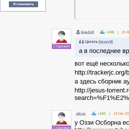
БраZеR
+248
|
26 
Цитата
AlexeyW
Старожил
а в последнее в
вот ещё несколько
http://trackerj
а здесь сборник а
http://jesus-torrent
search=%F1%E2
alicoc
+240
|
19 Окт 2
у Оззи Осборна ес
Старожил