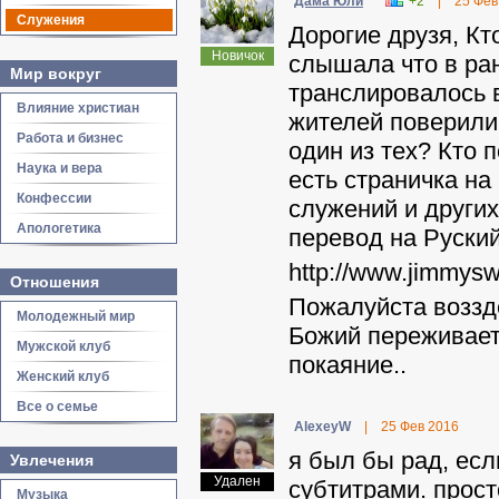
Дама Юли
+2
|
25 Фев
Служения
Дорогие друзя, К
Новичок
слышала что в ран
Мир вокруг
транслировалось 
Влияние христиан
жителей поверили
Работа и бизнес
один из тех? Кто 
Наука и вера
есть страничка на
Конфессии
служений и други
Апологетика
перевод на Руский
http://www.jimmysw
Отношения
Пожалуйста воззд
Молодежный мир
Божий переживает
Мужской клуб
покаяние..
Женский клуб
Все о семье
AlexeyW
|
25 Фев 2016
я был бы рад, есл
Увлечения
Удален
субтитрами. прост
Музыка