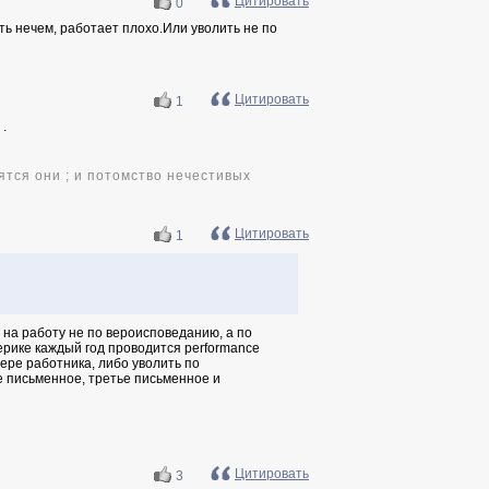
Цитировать
0
ть нечем, работает плохо.Или уволить не по
Цитировать
1
 .
ятся они ; и потомство нечестивых
Цитировать
1
 на работу не по вероисповеданию, а по
ерике каждый год проводится performance
ере работника, либо уволить по
е письменное, третье письменное и
Цитировать
3