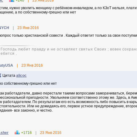
oc
+240
|
23 Янв 2016
стим, нужно уволить женщину с ребёнком-инвалидом, а по КЗоТ нельзя, плати
ащению, а по собственному-грешно или нет
NYCH
|
23 Янв 2016
вопрос только христианской совести . Каждый ответит только за свои поступки
 Господь любит правду и не оставляет святых Своих ; вовек сохран
ебится .
utyUSA
|
23 Янв 2016
Цитата
alicoc
по собственному-грешно или нет
как работадатели, давно перестали такими вопросами заморачиваться, берем
ессиональной пригодности. Увольняем соответственно этому же. Здесь, в Ам
ew работадателем. По результатам его есть возможность либо повысить в карь
стоятельности. Или не дожидаясь его, первое устное предупреждение, второ
идания- все законно, и честно.
sher
+1716
|
23 Янв 2016