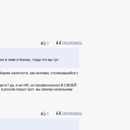
Цитировать
3
е в теме и близко, тогда что вы тут
биржи занятости, как человек, столкнувшийся с
удите? да, я не HR, но профессионал В СВОЕЙ
 в россии пишут кзот. вы своему начальнику
?
Цитировать
0