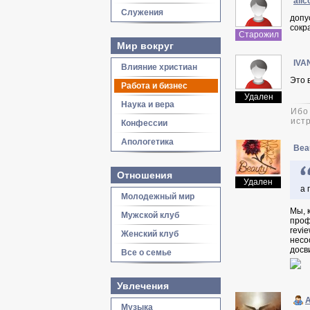
alic
Служения
допу
сокр
Старожил
Мир вокруг
IVA
Влияние христиан
Это 
Работа и бизнес
Удален
Наука и вера
Ибо
истр
Конфессии
Апологетика
Bea
Отношения
Удален
а 
Молодежный мир
Мы, 
Мужской клуб
проф
revi
Женский клуб
несо
досв
Все о семье
Увлечения
A
Музыка