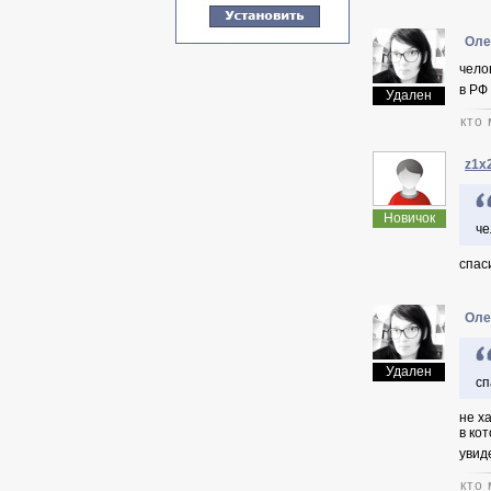
Оле
чело
в РФ
Удален
кто 
z1x
Новичок
че
спас
Оле
Удален
сп
не х
в ко
увид
кто 