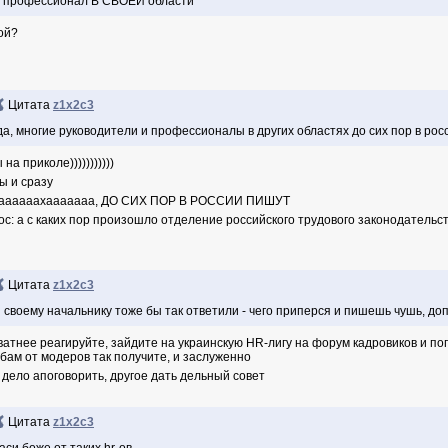
 профессионал В СВОЕЙ области
кой?
Цитата
z1x2c3
да, многие руководители и профессионалы в других областях до сих пор в росс
 на приколе)))))))))))
бы и сразу
аааааахааааааа, ДО СИХ ПОР В РОССИИ ПИШУТ
ос: а с каких пор произошло отделение российского трудового законодательст
Цитата
z1x2c3
 своему начальнику тоже бы так ответили - чего приперся и пишешь чушь, доп
ватнее реагируйте, зайдите на украинскую HR-лигу на форум кадровиков и по
убам от модеров так получите, и заслуженно
 дело апоговорить, другое дать дельный совет
Цитата
z1x2c3