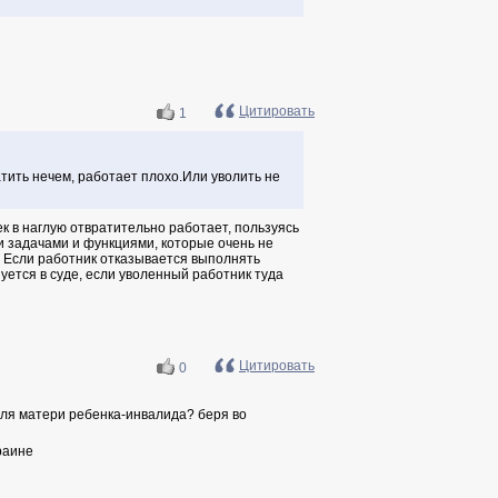
Цитировать
1
тить нечем, работает плохо.Или уволить не
ек в наглую отвратительно работает, пользуясь
ми задачами и функциями, которые очень не
. Если работник отказывается выполнять
уется в суде, если уволенный работник туда
Цитировать
0
для матери ребенка-инвалида? беря во
раине