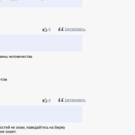
Цитировать
0
овины человечества
етом
Цитировать
0
нкостей не знаю, наведайтесь на биржу
гие знают.