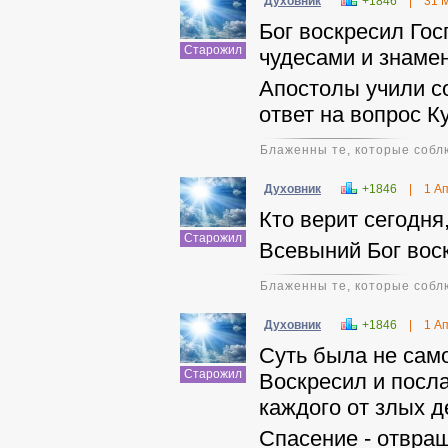
Духовник
+1846
|
31 
Бог воскресил Го
Старожил
чудесами и знаме
Апостолы учили со
ответ на вопрос К
Блаженны те, которые соблю
Духовник
+1846
|
1 А
Кто верит сегодня
Старожил
Всевыний Бог вос
Блаженны те, которые соблю
Духовник
+1846
|
1 А
Суть была не сам
Старожил
Воскресил и посл
каждого от злых д
Спасение - отвращ