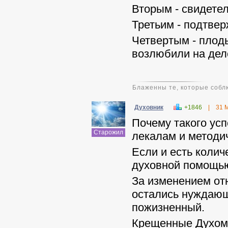
Вторым - свидете
Третьим - подтве
Четвертым - плод
возлюбили на деле
Блаженны те, которые соблю
Духовник
+1846
|
31 
Почему такого ус
Старожил
лекалам и методи
Если и есть колич
духовной помощью,
За изменением от
остались нуждающ
пожизненный.
Крещенные Духом 