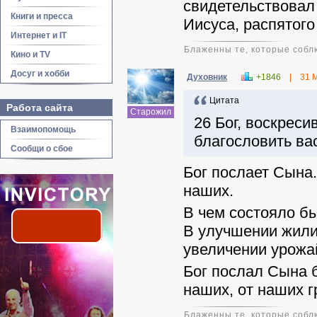
свидетельствовал 
Книги и пресса
Иисуса, распятого
Интернет и IT
Блаженны те, которые соблю
Кино и TV
Досуг и хобби
Духовник
+1846
|
31 
Цитата
Работа сайта
Старожил
26 Бог, воскрес
Взаимопомощь
благословить ва
Сообщи о сбое
Бог послает Сына.
наших.
В чем состояло б
В улучшении жили
увеличении урожа
Бог послал Сына 
наших, от наших 
Блаженны те, которые соблю