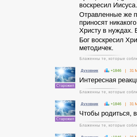
воскресил Иисуса
Отравленные же п
приносят никакого
Христу в нуждах. 
Бог воскресил Хри
методичек.
Блаженны те, которые соблю
Духовник
+1846
|
31 
Интересная реакц
Старожил
Блаженны те, которые соблю
Духовник
+1846
|
31 
Чтобы родиться, в
Старожил
Блаженны те, которые соблю