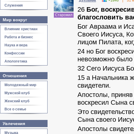
Духовник
+1846
|
31 
Служения
26
Бог, воскреси
Старожил
благословить ва
Мир вокруг
Бог Авраама и Ис
Влияние христиан
Своего Иисуса, Ко
Работа и бизнес
лицом Пилата, ког
Наука и вера
24
но Бог воскреси
Конфессии
невозможно было 
Апологетика
32
Сего Иисуса Бо
Отношения
15
а Начальника ж
свидетели.
Молодежный мир
Мужской клуб
Апостолы, приняв 
воскресил Сына с
Женский клуб
Все о семье
Это свидетельств
Сына своего Иису
Увлечения
Апостолы свидете
Музыка