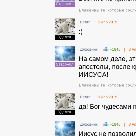
Старожил
Блаженны те, которые соблю
Elizar
|
2 Апр 2015
:)
Удален
Духовник
+1846
|
3 А
На самом деле, эт
Старожил
апостолы, после 
ИИСУСА!
Блаженны те, которые соблю
Elizar
|
3 Апр 2015
да! Бог чудесами 
Удален
Духовник
+1846
|
3 А
Иисус не позволил