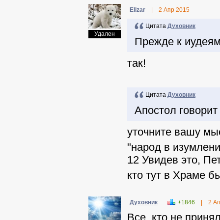
Elizar
|
2 Апр 2015
Цитата
Духовник
Удален
Прежде к иудеям
так!
Цитата
Духовник
Апостол говорит
уточните вашу мы
"народ в изумлен
12 Увидев это, Пе
кто тут в Храме б
Духовник
+1846
|
2 А
Все, кто не прин