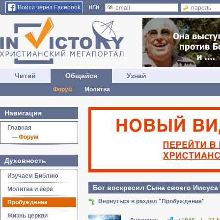
или
Войти через Facebook
Читай
Общайся
Узнай
Форум
Молитва
Навигация
Главная
Форум
Духовность
Изучаем Библию
Бог воскресил Сына своего Иисуса
Молитва и вера
Вернуться в раздел "Пробуждение"
Пробуждение
Жизнь церкви