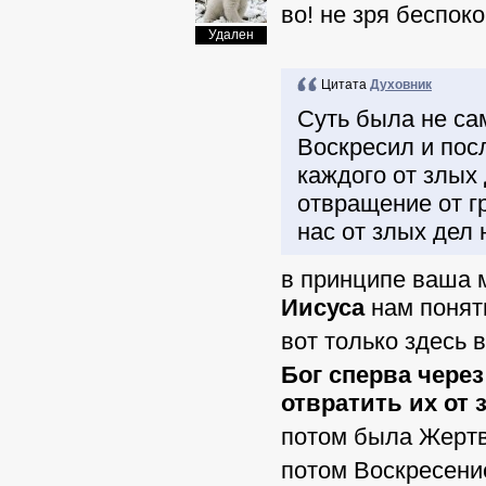
во! не зря беспок
Удален
Цитата
Духовник
Суть была не са
Воскресил и пос
каждого от злых 
отвращение от г
нас от злых дел 
в принципе ваша
Иисуса
нам понят
вот только здесь 
Бог сперва чере
отвратить их от 
потом была Жертв
потом Воскресени