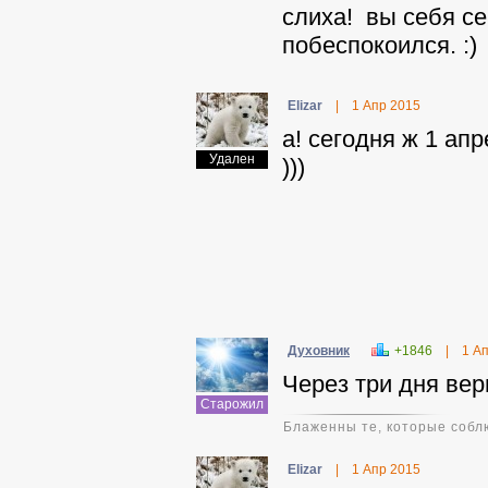
слиха! вы себя се
побеспокоился. :)
Elizar
|
1 Апр 2015
а! сегодня ж 1 ап
Удален
)))
Духовник
+1846
|
1 А
Через три дня вер
Старожил
Блаженны те, которые соблю
Elizar
|
1 Апр 2015