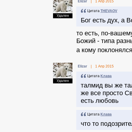
Elizar
|
1 Апр 2015
Цитата
THEVAOV
Удален
Бог есть дух, а 
то есть, по-вашем
Божий - типа раз
а кому поклонялс
Elizar
|
1 Апр 2015
Цитата
Kлава
Удален
талмид вы же тал
же все просто С
есть любовь
Цитата
Kлава
что то подозрит