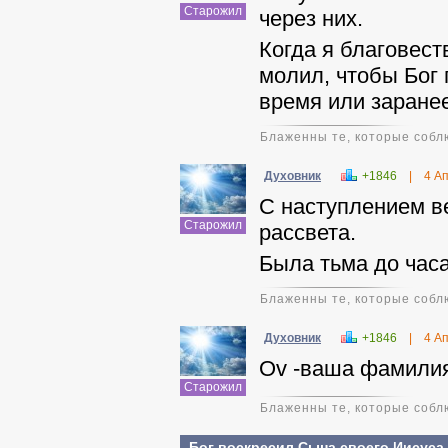
Старожил
через них.
Когда я благовест
молил, чтобы Бог 
время или заранее
Блаженны те, которые соблю
Духовник
+1846
|
4 А
С наступлением ве
Старожил
рассвета.
Была тьма до часа
Блаженны те, которые соблю
Духовник
+1846
|
4 А
Ov -ваша фамили
Старожил
Блаженны те, которые соблю
Бог воскресил Сына своего Иисуса