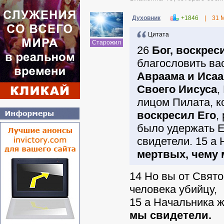
Духовник
+1846
|
31 
Цитата
Старожил
26
Бог, воскрес
благословить ва
Авраама и Исаа
Своего Иисуса
,
лицом Пилата, к
воскресил Его
,
было удержать Е
свидетели. 15 а
мертвых, чему
14
Но вы от Свято
человека убийцу,
15
а Начальника ж
мы свидетели.