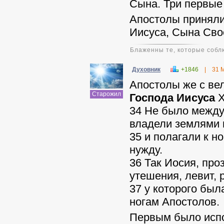
Сына. Три первые
Апостолы приняли
Иисуса, Сына Сво
Блаженны те, которые соблю
Духовник
+1846
|
31 
Апостолы же с ве
Старожил
Господа Иисуса
Х
34
Не было между 
владели землями 
35
и полагали к но
нужду.
36
Так Иосия, про
утешения, левит, 
37
у которого была
ногам Апостолов.
Первым было исп