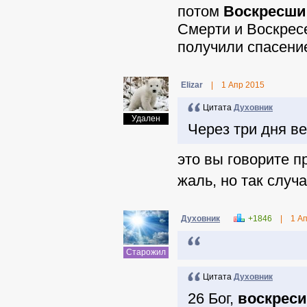
потом
Воскресши
Смерти и Воскрес
получили спасение
Elizar
|
1 Апр 2015
Цитата
Духовник
Удален
Через три дня в
это вы говорите 
жаль, но так случ
Духовник
+1846
|
1 А
Старожил
Цитата
Духовник
26 Бог,
воскрес