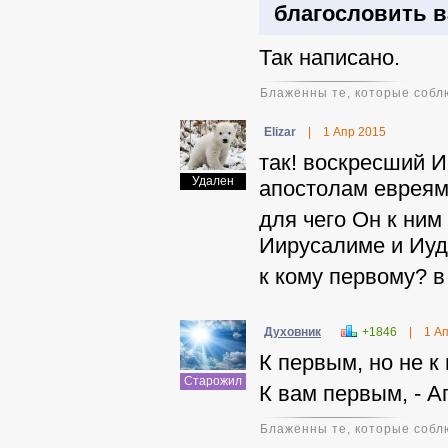
благословить в
Так написано.
Блаженны те, которые соблю
Elizar
|
1 Апр 2015
так! воскресший И
Удален
апостолам евреям
для чего Он к ним
Иирусалиме и Иуде
к кому первому? в
Духовник
+1846
|
1 А
К первым, но не к
Старожил
К вам первым, - 
Блаженны те, которые соблю