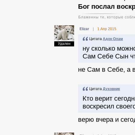
Бог послал воск
Блаженны те, которые соблю
Elizar
|
1 Апр 2015
Цитата
Адон Олам
Удален
ну сколько можн
Сам Себе Сын ч
не Сам в Себе, а 
Цитата
Духовник
Кто верит сегод
воскресил своег
верю вчера и сего