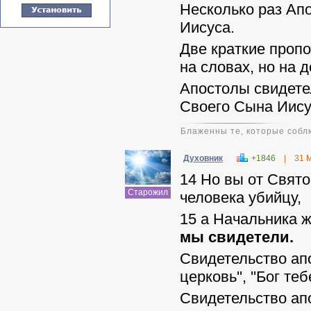
Несколько раз Апо
Иисуса.
Две краткие пропо
на словах, но на д
Апостолы свидетел
Своего Сына Иису
Блаженны те, которые соблю
Духовник
+1846
|
31 
14
Но вы от Свято
Старожил
человека убийцу,
15
а Начальника ж
мы свидетели.
Свидетельство апо
церковь'', ''Бог т
Свидетельство апо