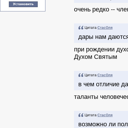
очень редко -- чл
Цитата
СтасОля
дары нам даются
при рождении дух
Духом Святым
Цитата
СтасОля
в чем отличие д
таланты человече
Цитата
СтасОля
возможно ли пол