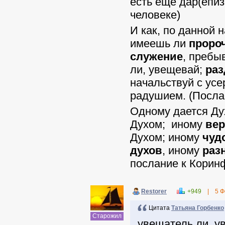
есть ещё дар(епиз
человеке)
И как, по данной 
имеешь ли
проро
служение
, пребы
ли, увещевай;
раз
начальствуй с ус
радушием. (Посла
Одному дается Д
Духом; иному
вер
Духом; иному
чуд
духов
, иному
раз
послание к Корин
Restorer
+949
|
5 Ф
Цитата
Татьяна Горбенко
Старожил
увещатель ли, у