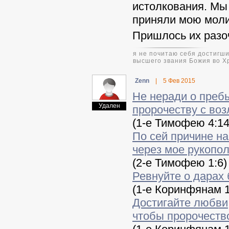
истолкования. Мы 
приняли мою моли
Пришлось их разоч
я не почитаю себя достигши
высшего звания Божия во Х
Zenn
|
5 Фев 2015
Не неради о преб
Удален
пророчеству с во
(1-е Тимофею 4:14
По сей причине на
через мое рукопо
(2-е Тимофею 1:6)
Ревнуйте о дарах
(1-е Коринфянам 1
Достигайте любви
чтобы пророчеств