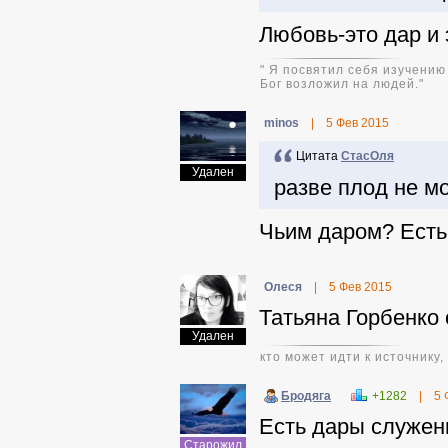
Любовь-это дар и 
" Я посвятил себя изучению
Бог возложил на людей."
minos
|
5 Фев 2015
Цитата
СтасОля
Удален
разве плод не м
Чьим даром? Есть
Олеся
|
5 Фев 2015
Татьяна Горбенко 
Удален
кто может идти к источнику,
Бродяга
+1282
|
5 
Есть дары служени
Старожил