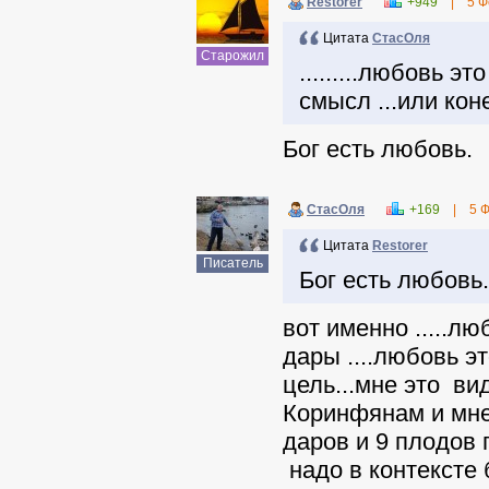
Restorer
+949
|
5 Ф
Цитата
СтасОля
Старожил
.........любовь 
смысл ...или ко
Бог есть любовь.
СтасОля
+169
|
5 
Цитата
Restorer
Писатель
Бог есть любовь.
вот именно .....л
дары ....любовь э
цель...мне это ви
Коринфянам и мне
даров и 9 плодов 
надо в контексте 