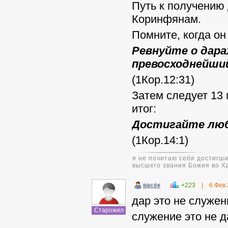
Путь к получению 
Коринфянам.
Помните, когда он
Ревнуйте о дара
превосходнейши
(1Кор.12:31)
Затем следует 13
итог:
Достигайте любв
(1Кор.14:1)
я не почитаю себя достигши
высшего звания Божия во Х
васёк
+223
|
6 Фев
дар это не служени
Старожил
служение это не да