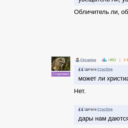
Обличитель ли, о
Circaetus
+952
|
5 
Цитата
СтасОля
Старожил
может ли христи
Нет.
Цитата
СтасОля
дары нам даются