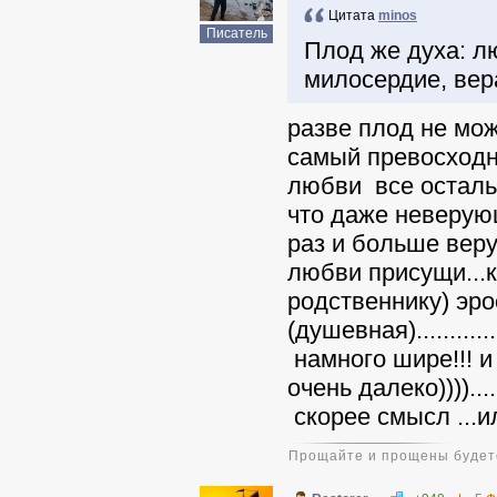
Цитата
minos
Писатель
Плод же духа: лю
милосердие, вер
разве плод не мо
самый превосходн
любви все остальн
что даже неверую
раз и больше вер
любви присущи...
родственнику) эро
(душевная).......
намного шире!!! 
очень далеко))))..
скорее смысл ...и
Прощайте и прощены будете