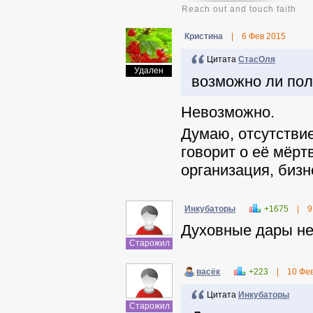
Reach out and touch faith
Кристина
|
6 Фев 2015
Цитата
СтасОля
Удален
возможно ли пол
Невозможно.
Думаю, отсутстви
говорит о её мёртв
организация, бизн
Инкубаторы
+1675
|
9
Духовные дары не
Старожил
васёк
+223
|
10 Фе
Цитата
Инкубаторы
Старожил