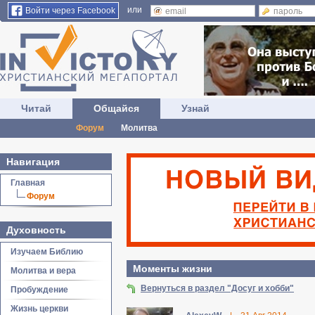
или
Войти через Facebook
Читай
Общайся
Узнай
Форум
Молитва
Навигация
Главная
Форум
Духовность
Изучаем Библию
Моменты жизни
Молитва и вера
Вернуться в раздел "Досуг и хобби"
Пробуждение
Жизнь церкви