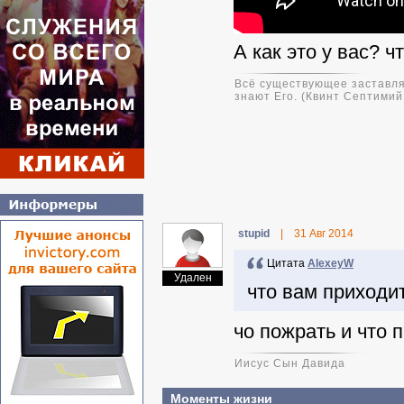
А как это у вас? 
Всё существующее заставляе
знают Его. (Квинт Септими
stupid
|
31 Авг 2014
Цитата
AlexeyW
Удален
что вам приходи
чо пожрать и что 
Иисус Сын Давида
Моменты жизни