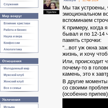
AlexeyW
|
31 Авг 2014
Служения
Мы так устроены,
Удален
эмоциональном во
Мир вокруг
вспоминаем строчк
Влияние христиан
К примеру, когда 
Работа и бизнес
бывал и по 12-14 
Наука и вера
память строчки:
Конфессии
"...вот уж окна з
Апологетика
жизнь, и хочу чтоб
Или, происходит ч
Отношения
почему-то в голов
Молодежный мир
камень, это к зав
Мужской клуб
В другие моменты,
Женский клуб
со своими пробле
Все о семье
(особенно припев)
Увлечения
Музыка