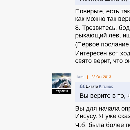
Поверьте, есть та
как можно так вер
8. Трезвитесь, бо
рыкающий лев, ища
(Первое послание 
Интересен вот ход
свято верит, что о
I am
|
23 Окт 2013
Цитата
Kifamax
Удален
Вы верите в то, 
Вы для начала опр
Иисусу. Я уже ска
Ч.б. была более п