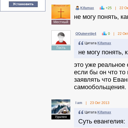
Kifamax
+25
|
22 О
не могу понять, к
Местный
QQuiwretije4
0
|
22 Ок
Цитата
Kifamax
Гость
не могу понять, 
это уже реальное
если бы он что то
заявлять что Еван
самообольщения.
I am
|
23 Окт 2013
Цитата
Kifamax
Удален
Суть евангелия: