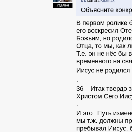
Цитата
Kifamax
Удален
Объясните конкр
В первом ролике б
его воскресил От
Божьим, но род
Отца, то мы, как 
Т.е. он не нёс б
временного на свя
Иисус не родился 
.
36 Итак твердо з
Христом Сего Иису
.
И этот Путь измен
мы т.ж. должны п
пребывал Иисус, б