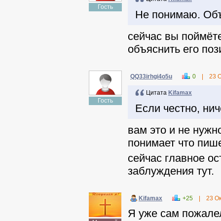
Гость
Не понимаю. Объ
сейчас вы поймёте,
объяснить его поз
QQ33irhgi4o5u
0
|
23 
Цитата
Kifamax
Гость
Если честно, нич
вам это и не нужн
понимает что пише
сейчас главное ос
заблуждения тут.
Kifamax
+25
|
23 О
Я уже сам пожалел