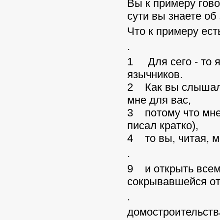
Вы к примеру говор
сути вы знаете об
Что к примеру ест
.
1 Для сего - то я
язычников.
2 Как вы слыша
мне для вас,
3 потому что мне
писал кратко),
4 то вы, читая, 
.
9 и открыть всем
сокрывавшейся от
.
домостроительств