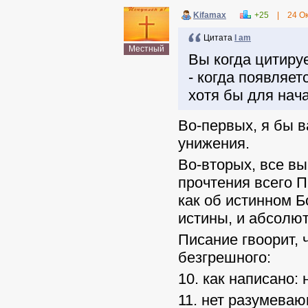
Kifamax
+25
|
24 О
Цитата
I am
Местный
Вы когда цитируе
- когда появляе
хотя бы для нача
Во-первых, я бы в
унижения.
Во-вторых, все вы
прочтения всего П
как об истинном Б
истины, и абсолют
Писание гвоорит, 
безгрешного:
10. как написано: 
11. нет разумеваю