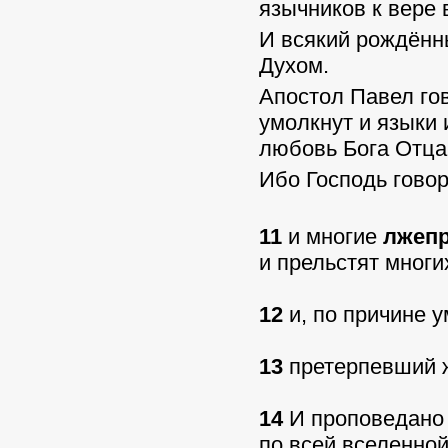
язычников к вере 
И всякий рождённ
Духом.
Апостол Павел гов
умолкнут и языки 
любовь Бога Отца
Ибо Господь говор
11
и многие
лжеп
и прельстят многи
12
и, по причине 
13
претерпевший ж
14
И проповедано
по всей вселенной