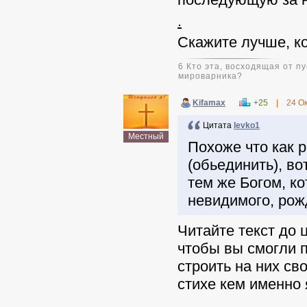
.
Скажите лучше, к
6 Кто эта, восходящая от 
мироварника?
Kifamax
+25
|
24 О
Цитата
levko1
Местный
Похоже что как р
(обьединить), во
тем же Богом, ко
невидимого, рож
Читайте текст до
чтобы вы смогли п
строить на них св
стихе кем именно 