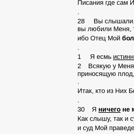
Писания где сам И
.
28 Вы слышали, чт
вы любили Меня, т
ибо Отец Мой
бол
.
1 Я есмь
истинн
2 Всякую у Меня 
приносящую плод,
.
Итак, кто из Них Б
.
30 Я
ничего
не 
Как слышу, так и с
и суд Мой правед