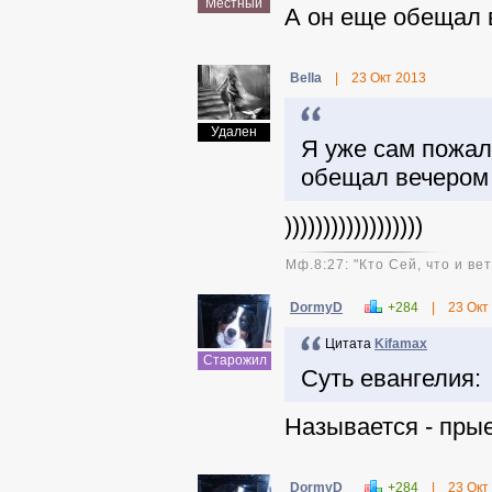
Местный
А он еще обещал 
Bella
|
23 Окт 2013
Цитата
Kifamax
Удален
Я уже сам пожале
обещал вечером 
))))))))))))))))))
Мф.8:27: "Кто Сей, что и в
DormyD
+284
|
23 Окт
Цитата
Kifamax
Старожил
Суть евангелия:
Называется - прыех
DormyD
+284
|
23 Окт