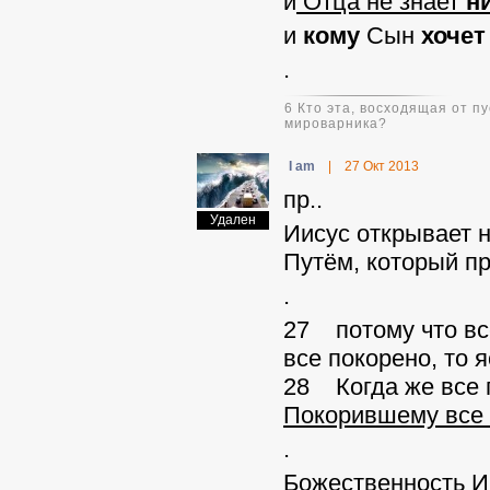
и
Отца не знает
ни
и
кому
Сын
хочет
.
6 Кто эта, восходящая от 
мироварника?
I am
|
27 Окт 2013
пр..
Удален
Иисус открывает 
Путём, который п
.
27 потому что все
все покорено, то 
28 Когда же все 
Покорившему все
.
Божественность И