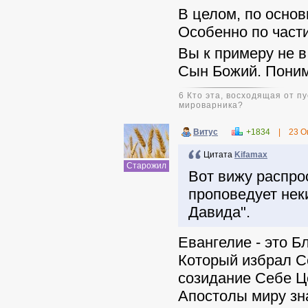
В целом, по основ
Особенно по части
Вы к примеру не в
Сын Божий. Поним
6 Кто эта, восходящая от 
мироварника?
Витус
+1834
|
23 О
Цитата
Kifamax
Старожил
Вот вижу распро
проповедует нек
Давида".
Евангелие - это Б
Который избрал С
созидание Себе Ц
Апостолы миру зн