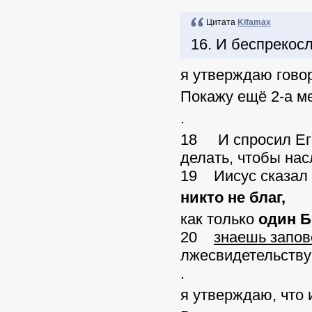
Цитата
Kifamax
16. И беспрекос
я утверждаю говор
Покажу ещё 2-а ме
.
18 И спросил Его
делать, чтобы на
19 Иисус сказал
никто не благ,
как только
один Б
20
знаешь запов
лжесвидетельствуй
.
я утверждаю, что 