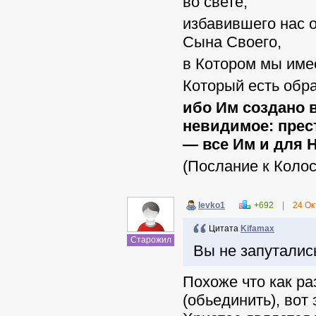
во свете,
избавившего нас 
Сына Своего,
в Котором мы име
Который есть обр
ибо Им создано в
невидимое: прест
— все Им и для 
(Послание к Колос
levko1
+692
|
24 Ок
Цитата
Kifamax
Старожил
Вы не запуталис
Похоже что как ра
(обьединить), вот