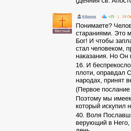
(Деяния св. Апост
Kifamax
+25
|
24 О
Понимаете? Челов
Местный
стараниями. Это м
Бог! И чтобы запл
стал человеком, 
наказания. Но Он 
16. И беспрекосло
плоти, оправдал С
народах, принят в
(Первое послание
Поэтому мы имее
который искупил н
40. Воля Пославш
верующий в Него, 
день.