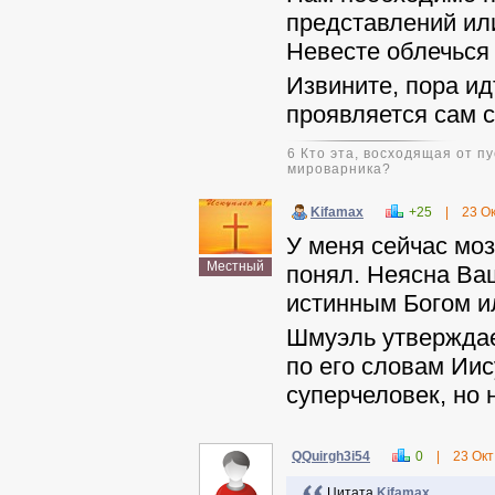
представлений ил
Невесте облечься
Извините, пора ид
проявляется сам 
6 Кто эта, восходящая от 
мироварника?
Kifamax
+25
|
23 О
У меня сейчас моз
Местный
понял. Неясна Ваш
истинным Богом и
Шмуэль утверждает,
по его словам Иис
суперчеловек, но 
QQuirgh3i54
0
|
23 Окт
Цитата
Kifamax