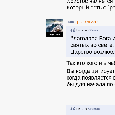
Христос является 
Который есть обр
I am
|
24 Окт 2013
Цитата
Kifamax
Удален
благодаря Бога 
святых во свете,
Царство возлюбл
Так кто кого и в 
Вы когда цитирует
когда появляется 
бы для начала по 
.
Цитата
Kifamax