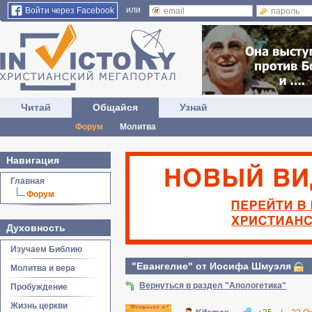
или
Войти через Facebook
Читай
Общайся
Узнай
Форум
Молитва
Навигация
Главная
Форум
Духовность
Изучаем Библию
"Евангелие" от Иосифа Шмуэля
Молитва и вера
Вернуться в раздел "Апологетика"
Пробуждение
Жизнь церкви