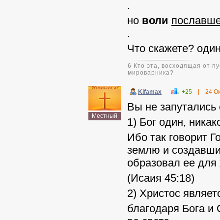
.
но
воли
пославше
.
Что скажете? один
6 Кто эта, восходящая от 
мироварника?
Kifamax
+25
|
24 О
Вы не запутались
Местный
1) Бог один, никак
Ибо так говорит Г
землю и создавший
образовал ее для
(Исаия 45:18)
2) Христос являет
благодаря Бога и 