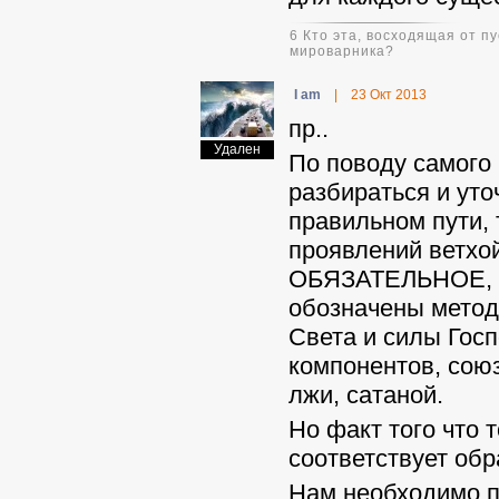
6 Кто эта, восходящая от 
мироварника?
I am
|
23 Окт 2013
пр..
Удален
По поводу самого
разбираться и уточ
правильном пути, 
проявлений ветхой
ОБЯЗАТЕЛЬНОЕ, пр
обозначены метод
Света и силы Госп
компонентов, союз
лжи, сатаной.
Но факт того что 
соответствует обр
Нам необходимо п