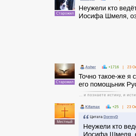
Неужели кто ведёт
Старожил
Иосифа Шмеля, оз
Asher
+1716
|
23 О
Точно такое-же я
Старожил
его помощьник Ру
... и познаете истину, и ис
Kifamax
+25
|
23 О
Цитата
DormyD
Местный
Неужели кто вед
Иосифа Шмеля, о