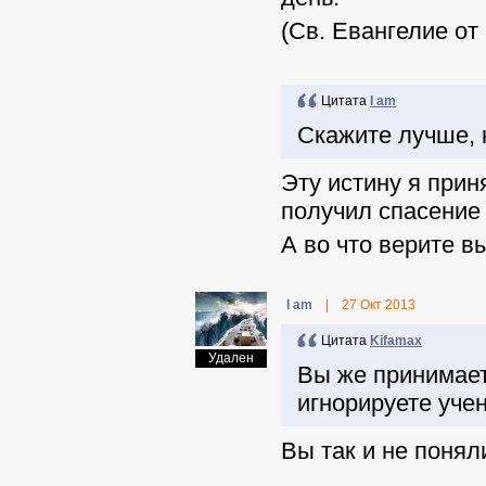
(Св. Евангелие от
Цитата
I am
Скажите лучше, 
Эту истину я прин
получил спасение
А во что верите в
I am
|
27 Окт 2013
Цитата
Kifamax
Удален
Вы же принимает
игнорируете уче
Вы так и не понял