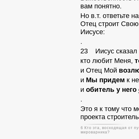
вам понятно.
Но в.т. ответьте н
Отец строит Свою
Иисусе:
.
23 Иисус сказал 
кто любит Меня,
т
и Отец Мой
возлю
и
Мы придем
к н
и
обитель у него
.
Это я к тому что 
проекта строитель
6 Кто эта, восходящая от 
мироварника?