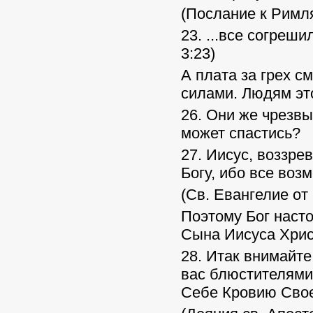
(Послание к Римля
23. ...все согре
3:23)
А плата за грех с
силами. Людям эт
26. Они же чрезвы
может спастись?
27. Иисус, воззре
Богу, ибо все возм
(Св. Евангелие от
Поэтому Бог насто
Сына Иисуса Хрис
28. Итак внимайте
вас блюстителями,
Себе Кровию Сво