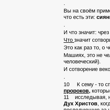
.
Вы на своём прим
что есть эти:
сиян
.
И что значит: чре
Что
значит сотвор
Это как раз то, о
Машиях, это не че
человеческий).
И сотворение веко
.
10 К сему - то с
пророков
,
которые
11 исследывая, н
Дух Христов
, ко
последующую за н