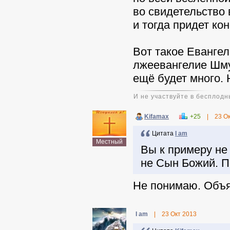
во свидетельство
и тогда придет кон
Вот такое Евангел
лжеевангелие Шму
ещё будет много.
И не участвуйте в бесплодн
Kifamax
+25
|
23 О
Цитата
I am
Местный
Вы к примеру не 
не Сын Божий. 
Не понимаю. Объя
I am
|
23 Окт 2013