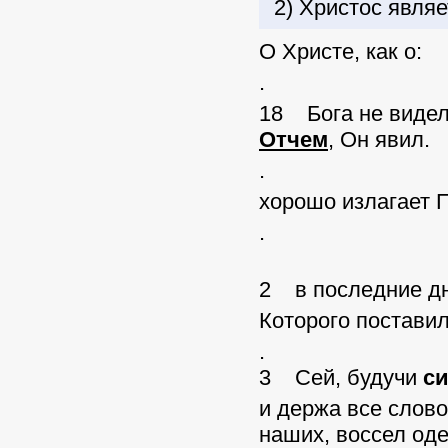
2) Христос явля
О Христе, как о:
.
18 Бога не видел
Отчем
, Он явил.
.
хорошо излагает 
.
2 в последние д
Которого поставил
.
3 Сей, будучи
с
и держа все слов
наших, воссел оде