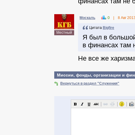
финансах там не б
Москаль
0
|
8 Авг 201
Цитата
Віgfire
Местный
Я был в большой
в финансах там н
Не все же харизма
Миссии, фонды, организации и фина
Вернуться в раздел "Служения"