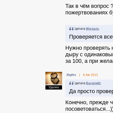
Так в чём вопрос 
пожертвованиях б
Цитата
Москаль
Проверяется все
Нужно проверять н
дыру с одинаковым
за 100, а при жела
Віgfire
|
6 Авг 2013
Цитата
Василий1
Удален
Да просто провер
Конечно, прежде ч
посоветоваться...)