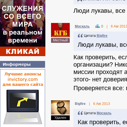
Люди лукавы, все 
Москаль
0
|
6 Авг 201
Цитата
Віgfire
Местный
Люди лукавы, все
Как проверить, ес
организации? Нико
миссии проходят а
этого- нет доверия
Проверяется все: 
Віgfire
|
6 Авг 2013
Цитата
Москаль
Удален
Как проверить, 