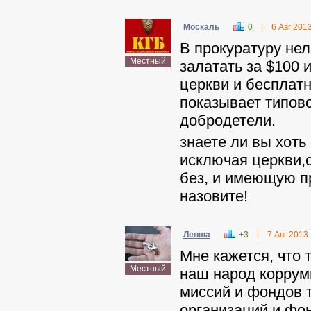
Москаль
0
|
6 Авг 201
В прокуратуру нел
Местный
залатать за $100 
церкви и бесплатно
показывает типов
добродетели.
знаете ли вы хот
исключая церкви,
без, и имеющую п
назовите!
Левша
+3
|
7 Авг 2013
Мне кажется, что 
Местный
наш народ коррум
миссий и фондов 
организаций и фон