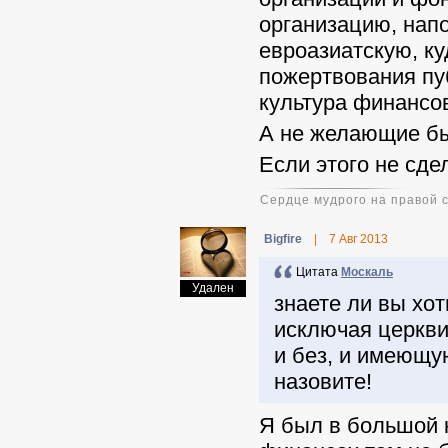
организацию, нап
евроазиатскую, к
пожертвования пу
культура финансо
А не желающие быт
Если этого не сде
Сердце мудрого на правой 
Віgfire
|
7 Авг 2013
Цитата
Москаль
Удален
знаете ли вы хо
исключая церкви
и без, и имеющу
назовите!
Я был в большой к