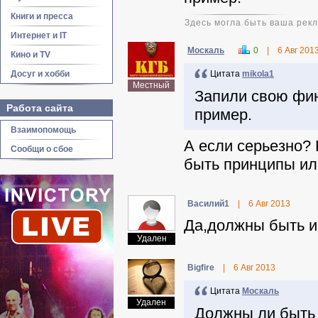
Книги и пресса
Здесь могла быть ваша рек
Интернет и IT
Москаль
0
|
6 Авг 201
Кино и TV
Досуг и хобби
Цитата
mikola1
Местный
Запили свою фин
Работа сайта
пример.
Взаимопомощь
А если серьезно? 
Сообщи о сбое
быть принципы ил
Василий1
|
6 Авг 2013
Да,должны быть и 
Удален
Віgfire
|
6 Авг 2013
Цитата
Москаль
Удален
Должны ли быть 