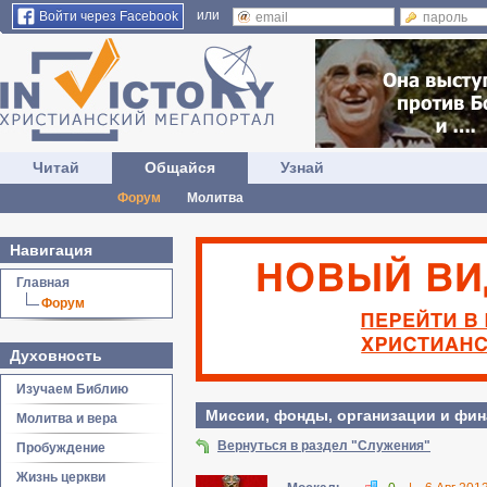
или
Войти через Facebook
Читай
Общайся
Узнай
Форум
Молитва
Навигация
Главная
Форум
Духовность
Изучаем Библию
Миссии, фонды, организации и фина
Молитва и вера
Вернуться в раздел "Служения"
Пробуждение
Жизнь церкви