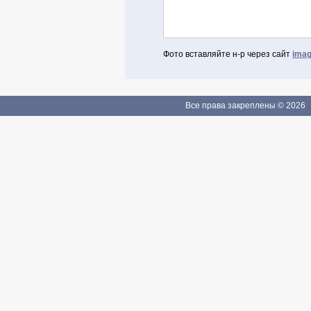
Фото вставляйте н-р через сайт
imag
Авторизоваться через Facebook
Если Вы зарегистрированы
Все права закреплены © 2026