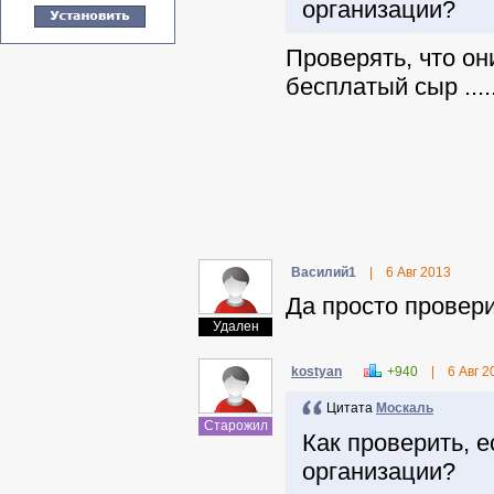
организации?
Проверять, что он
бесплатый сыр ....
Василий1
|
6 Авг 2013
Да просто проверит
Удален
kostyan
+940
|
6 Авг 2
Цитата
Москаль
Старожил
Как проверить, 
организации?