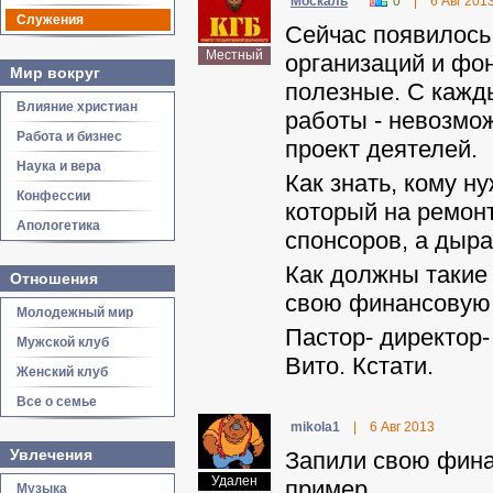
Москаль
0
|
6 Авг 201
Служения
Сейчас появилось
Местный
организаций и фо
Мир вокруг
полезные. С кажды
Влияние христиан
работы - невозмож
Работа и бизнес
проект деятелей.
Наука и вера
Как знать, кому н
Конфессии
который на ремон
Апологетика
спонсоров, а дыра 
Как должны такие
Отношения
свою финансовую 
Молодежный мир
Пастор- директор
Мужской клуб
Вито. Кстати.
Женский клуб
Все о семье
mikola1
|
6 Авг 2013
Увлечения
Запили свою фина
Удален
пример.
Музыка