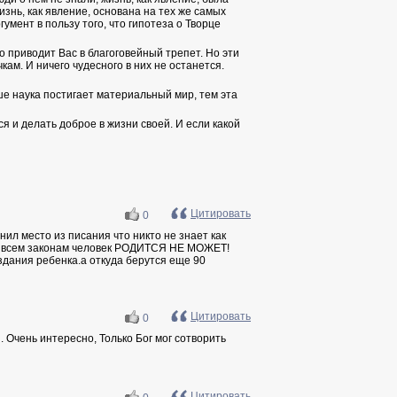
знь, как явление, основана на тех же самых
умент в пользу того, что гипотеза о Творце
 приводит Вас в благоговейный трепет. Но эти
м. И ничего чудесного в них не останется.
ше наука постигает материальный мир, тем эта
ься и делать доброе в жизни своей.
И если какой
Цитировать
0
ил место из писания что никто не знает как
 по всем законам человек РОДИТСЯ НЕ МОЖЕТ!
здания ребенка.а откуда берутся еще 90
Цитировать
0
. Очень интересно, Только Бог мог сотворить
Цитировать