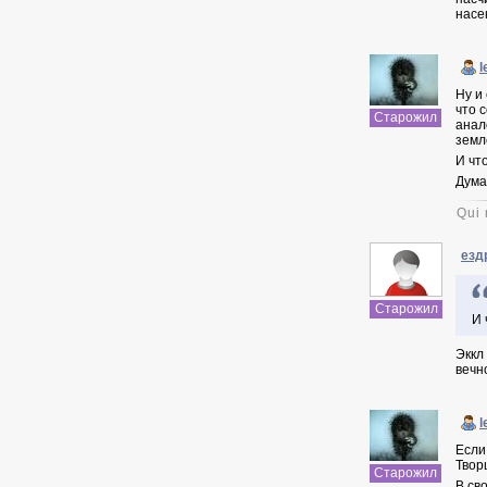
насе
l
Ну и
что 
Старожил
анал
земл
И чт
Дума
Qui 
езд
Старожил
И 
Эккл
вечн
l
Если
Твор
Старожил
В св