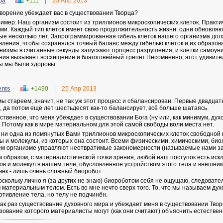
ра
+111
|
25 Апр 2013
творение убеждает вас в существовании Творца?
имер:
Наш организм состоит из триллионов микроскопических клеток. Практи
ми. Каждый тип клеток имеет свою продолжительность жизни: одни обновляю
ые несколько лет. Запрограммированная гибель клеток нашего
организма дол
вления, чтобы сохранялся точный баланс между гибелью клеток и их образо
низмы в считанные секунды запускают процесс разрушения, и клетки самоун
ния вызывает восхищение и благоговейный трепет.
Несомненно, этот удивител
ы мы были здоровы.
ents
+1490
|
25 Апр 2013
мы стареем, значит, не так уж этот процесс и сбалансирован. Первые двадцат
), да потом ещё лет шестьдесят как-то балансирует, всё больше шатаясь.
ственное, что меня убеждает в существовании Бога (ну или, как минимум, дух
. Потому как в мире материальном для этой самой свободы воли места нет.
 ни одна из помянутых Вами триллионов микроскопических клеток свободной в
ы и молекулы, из которых она состоит. Всеми физическими, химическими, би
м организме управляют неотвратимые закономерности (называемые нами за
м образом, с материалистической точки зрения, любой наш поступок есть ис
ов и молекул в нашем теле, обусловленное устройством этого тела и внешним
век - лишь очень сложный биоробот.
оскольку лично я (за других не знаю) биороботом себя не ощущаю, следовате
 материальным телом. Есть во мне нечто сверх того. То, что мы называем ду
отивление тела, но телу не подчинён.
как раз существование духовного мира и убеждает меня в существовании Твор
зование которого материалисты могут (как они считают) объяснить естестве