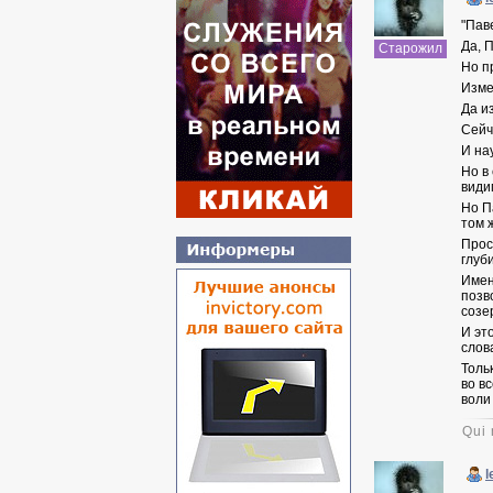
"
Паве
Да, 
Старожил
Но п
Изме
Да и
Сейч
И на
Но в
види
Но П
том 
Прос
глуб
Имен
позв
созе
И эт
слов
Толь
во в
воли 
Qui 
l