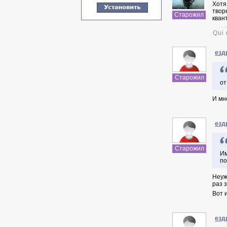
Хотя
твор
Старожил
кван
Qui 
езд
Старожил
от
И мн
езд
Старожил
Им
по
Неуж
раз 
Вот 
езд