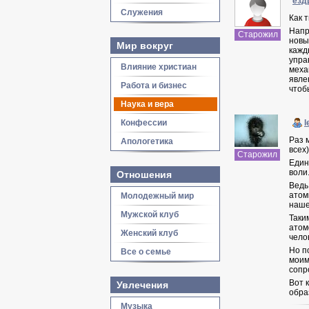
езд
Служения
Как 
Напр
Старожил
новы
Мир вокруг
кажд
упра
Влияние христиан
меха
явле
Работа и бизнес
чтоб
Наука и вера
Конфессии
l
Раз 
Апологетика
всех
Старожил
Един
воли
Отношения
Ведь
атом
Молодежный мир
наше
Мужской клуб
Таки
атом
Женский клуб
чело
Но п
Все о семье
моим
сопр
Вот 
Увлечения
обра
Музыка