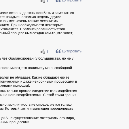
Цитировать
1
чески все они должны погибать и заменяться
тся каждые несколько недель, другие —
жна иметь очень тонкие механизмы
ванием.
При необходимости некоторые
ичтожаются. Сбалансированность этого
ьный процесс был создан кем-то, кто хочет,
Цитировать
1
ь лет сбалансирован (у большинства, но не у
овного мира), это наличие у меня свободной
олей не обладает. Как не обладают ею те
ологическими и даже нейронными процессами в
конами природы).
ключительно прямое следствие взаимодействия
и на него воздействиями. С этой точки зрения
льно, моя личность не определяется только
хом. Который, хотя и вынужден преодолевать
ца! А не существование материального мира,
нными процессами.