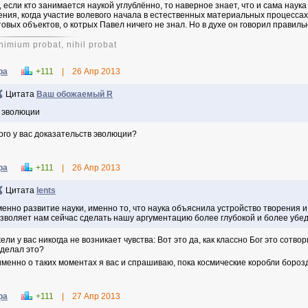
, если кто занимается наукой углублённо, то наверное знает, что и сама наук
ения, когда участие волевого начала в естественных материальных процессах
товых объектов, о котрых Павел ничего не знал. Но в духе он говорил правиль
nimium probat, nihil probat
ра
+111
|
26 Апр 2013
Цитата
Ваш обожаемый R
 эволюции
ого у вас доказательств эволюции?
ра
+111
|
26 Апр 2013
Цитата
lents
енно развитие науки, именно то, что наука объяснила устройство творения и
зволяет нам сейчас сделать нашу аргументацию более глубокой и более убе
ели у вас никогда не возникает чувства: Вот это да, как классно Бог это сотв
зделал это?
именно о таких моментах я вас и спрашиваю, пока космические коробли бороз
ра
+111
|
27 Апр 2013