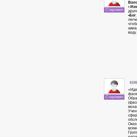
Вол
▪
Изо
Старожил
друг
▪
Бог
легч
чтоб
авиа
воду.
езд
«Иде
фасе
Старожил
Обра
(фас
моза
Учен
сфер
обсл
Оказ
всяк
Груп
насч