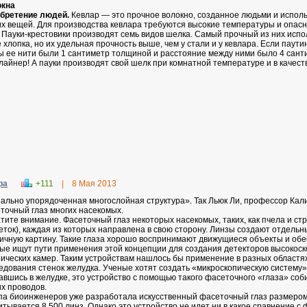
окна
бретение людей.
Кевлар — это прочное волокно, созданное людьми и испол
их вещей. Для производства кевлара требуются высокие температуры и опас
. Пауки-крестовики производят семь видов шелка. Самый прочный из них испо
е хлопка, но их удельная прочность выше, чем у стали и у кевлара. Если паут
ы ее нити были 1 сантиметр толщиной и расстояние между ними было 4 сант
лайнер! А пауки производят свой шелк при комнатной температуре и в качес
ра
+111
|
8 Мая 2013
ально упорядоченная многослойная структура». Так Льюк Ли, профессор Кал
точный глаз многих насекомых.
тите внимание. Фасеточный глаз некоторых насекомых, таких, как пчела и стр
еток), каждая из которых направлена в свою сторону. Линзы создают отдел
ичную картину. Такие глаза хорошо воспринимают движущиеся объекты и об
ые ищут пути применения этой концепции для создания детекторов высокоск
ических камер. Таким устройствам нашлось бы применение в разных областя
едования стенок желудка. Ученые хотят создать «микроскопическую систему»,
авшись в желудке, это устройство с помощью такого фасеточного «глаза» с
их проводов.
па биоинженеров уже разработала искусственный фасеточный глаз размером с
итывается 8 500 линз. Однако это устройство не идет ни в какое сравнение 