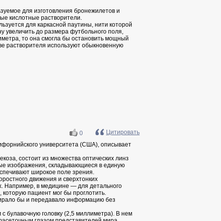
ьзуемое для изготовления бронежилетов и
ные кислотные растворители.
льзуется для каркасной паутины, нити которой
ину увеличить до размера футбольного поля,
иметра, то она смогла бы остановить мощный
тве растворителя используют обыкновенную
Цитировать
0
ифорнийского университета (США), описывает
екоза, состоит из множества оптических линз
ьные изображения, складывающиеся в единую
еспечивают широкое поле зрения.
оростного движения и сверхтонких
х. Например, в медицине — для детального
 которую пациент мог бы проглотить.
обирало бы и передавало информацию без
 булавочную головку (2,5 миллиметра). В нем
с фасеточным глазом представителей мира