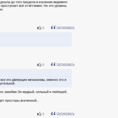
а дошла до того предела в изучении видимого
 проступает всё отчётливее. Но это уровень
но.
Цитировать
0
Цитировать
0
 все его движущие механизмы, именно это и
дительной.
орил, какойже Он мудрый, сильный и любящей,
дят просторы вселенной...
Цитировать
0