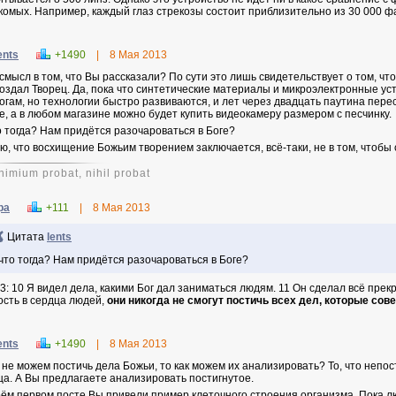
комых. Например, каждый глаз стрекозы состоит приблизительно из 30 000 ф
ents
+1490
|
8 Мая 2013
 смысл в том, что Вы рассказали? По сути это лишь свидетельствует о том, чт
создал Творец. Да, пока что синтетические материалы и микроэлектронные у
огам, но технологии быстро развиваются, и лет через двадцать паутина пе
е, а в любом магазине можно будет купить видеокамеру размером с песчинку.
о тогда? Нам придётся разочароваться в Боге?
ю, что восхищение Божьим творением заключается, всё-таки, не в том, чтобы
nimium probat, nihil probat
ра
+111
|
8 Мая 2013
Цитата
lents
что тогда? Нам придётся разочароваться в Боге?
 3: 10 Я видел дела, какими Бог дал заниматься людям. 11 Он сделал всё прек
ость в сердца людей,
они никогда не смогут постичь всех дел, которые сове
ents
+1490
|
8 Мая 2013
 не можем постичь дела Божьи, то как можем их анализировать? То, что непо
ца. А Вы предлагаете анализировать постигнутое.
оём первом посте Вы привели пример клеточного строения организма. Пока лю