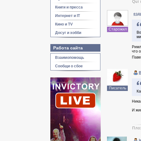
Qui 
Книги и пресса
езд
Интернет и IT
Кино и TV
Старожил
Во
Досуг и хобби
ми
Римл
Работа сайта
что 
Паве
Взаимопомощь
Сообщи о сбое
Писатель
Ка
Ника
И жи
Пло
l