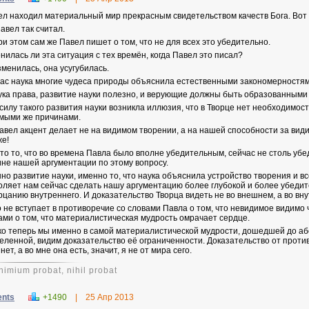
л находил материальный мир прекрасным свидетельством качеств Бога. Вот о
Павел так считал.
ри этом сам же Павел пишет о том, что не для всех это убедительно.
нилась ли эта ситуация с тех времён, когда Павел это писал?
зменилась, она усугубилась.
ас наука многие чудеса природы объяснила естественными закономерностям
ука права, развитие науки полезно, и верующие должны быть образованными
 силу такого развития науки возникла иллюзия, что в Творце нет необходимос
мыми же причинами.
авел акцент делает не на видимом творении, а на нашей способности за вид
же!
то то, что во времена Павла было вполне убедительным, сейчас не столь убед
ине нашей аргументации по этому вопросу.
но развитие науки, именно то, что наука объяснила устройство творения и в
оляет нам сейчас сделать нашу аргументацию более глубокой и более убедит
рцанию внутреннего. И доказательство Творца видеть не во внешнем, а во вн
о не вступает в противоречие со словами Павла о том, что невидимое видимо 
ами о том, что материалистическая мудрость омрачает сердце.
ко теперь мы именно в самой материалистической мудрости, дошедшей до аб
селенной, видим доказательство её ограниченности. Доказательство от противн
нет, а во мне она есть, значит, я не от мира сего.
nimium probat, nihil probat
ents
+1490
|
25 Апр 2013