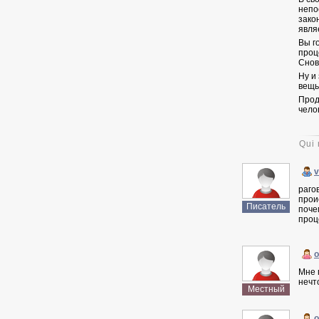
непо
зако
явля
Вы г
проц
Снов
Ну и
вещь
Прод
челов
Qui 
v
раго
прои
Писатель
поче
проц
o
Мне 
нечт
Местный
o