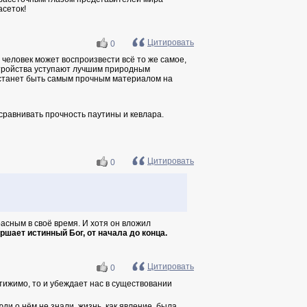
асеток!
Цитировать
0
о человек может воспроизвести всё то же самое,
стройства уступают лучшим природным
рестанет быть самым прочным материалом на
 сравнивать прочность паутины и кевлара.
Цитировать
0
расным в своё время. И хотя он вложил
ршает истинный Бог, от начала до конца.
Цитировать
0
стижимо, то и убеждает нас в существовании
ди о нём не знали, жизнь, как явление, была