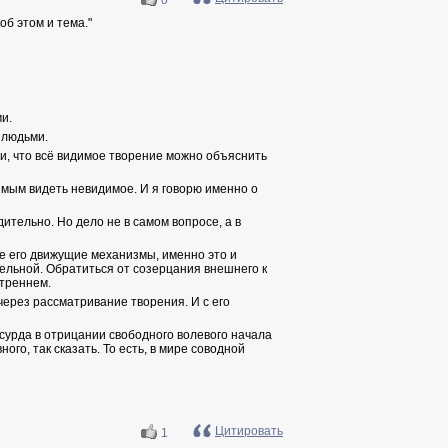
0
б этом и тема."
и.
 людьми.
ти, что всё видимое творение можно объяснить
имым видеть невидимое. И я говорю именно о
ительно. Но дело не в самом вопросе, а в
се его движущие механизмы, именно это и
ельной. Обратиться от созерцания внешнего к
утреннем.
через рассматривание творения. И с его
сурда в отрицании свободного волевого начала
ого, так сказать. То есть, в мире соводной
Цитировать
1