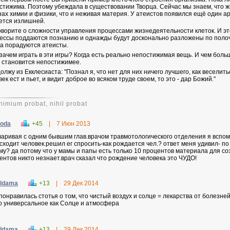
стижима. Поэтому убеждала в существовании Творца. Сейчас мы знаем, что жи
нах химии и физики, что и неживая материя. У атеистов появился ещё один арг
ется излишней.
оворите о сложности управления процессами жизнедеятельности клеток. И это
ессы поддаются познанию и однажды будут досконально разложены по полочка
а порадуются атеисты.
 зачем играть в эти игры? Когда есть реально непостижимая вещь. И чем боль
 становится непостижимее.
олжу из Екклесиаста: "
Познал я, что нет для них ничего лучшего, как веселит
ек ест и пьет, и видит доброе во всяком труде своем, то это - дар Божий."
nimium probat, nihil probat
oda
+45
|
7 Июн 2013
варивая с одним бывшим глав.врачом травмотологического отделения я вспомн
сходит человек.решил ег спросить-как рождается чел.? ответ меня удивил-
му? да потому что у мамы и папы есть только 10 процентов материала для со
ентов никто незнает.врач сказал что рождение человека это ЧУДО!
ldama
+13
|
29 Дек 2014
понравилась стотья о том, что чистый воздух и солце = лекарства от болезней
о универсальное как Солце и атмосфера
ldama
+13
|
29 Дек 2014