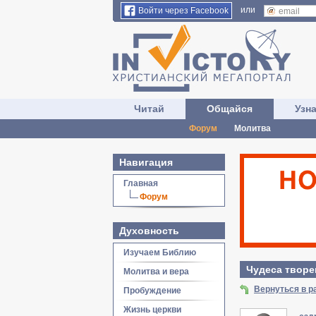
или
Войти через Facebook
Читай
Общайся
Узн
Форум
Молитва
Навигация
Главная
Форум
Духовность
Изучаем Библию
Чудеса творе
Молитва и вера
Вернуться в р
Пробуждение
Жизнь церкви