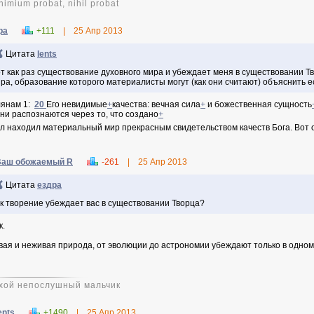
nimium probat, nihil probat
ра
+111
|
25 Апр 2013
Цитата
lents
т как раз существование духовного мира и убеждает меня в существовании Т
ра, образование которого материалисты могут (как они считают) объяснить 
янам 1:
20
Его невидимые
+
качества: вечная сила
+
и божественная сущность
они распознаются через то, что создано
+
л находил материальный мир прекрасным свидетельством качеств Бога. Вот о
Ваш обожаемый R
-261
|
25 Апр 2013
Цитата
ездра
к творение убеждает вас в существовании Творца?
к.
вая и неживая природа, от эволюции до астрономии убеждают только в одном: б
хой непослушный мальчик
ents
+1490
|
25 Апр 2013