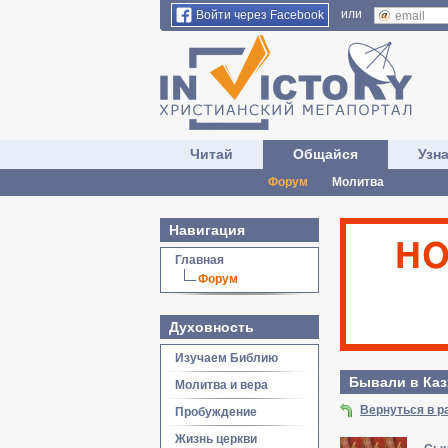
или
Войти через Facebook
Читай
Общайся
Узн
Форум
Молитва
Навигация
Главная
Форум
Духовность
Изучаем Библию
Бывали в Каз
Молитва и вера
Вернуться в р
Пробуждение
Жизнь церкви