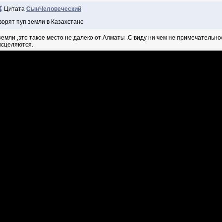
Цитата
СынЧеловеческий
ворят пуп земли в Казахстане
земли ,это такое место не далеко от Алматы .С виду ни чем не примечательно
исцеляются.