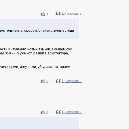
Цитировать
1
важительные, с юмором, оптимистичные люди
ности к изучению новых языков, в общем они
аз жизни, у уже кот. развита архитектура,
чеченцами, ингушами, уйгурами, татарами.
Цитировать
0
Цитировать
0