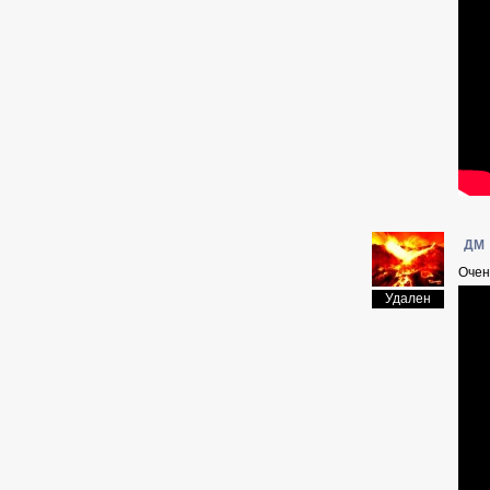
ДМ
Очен
Удален