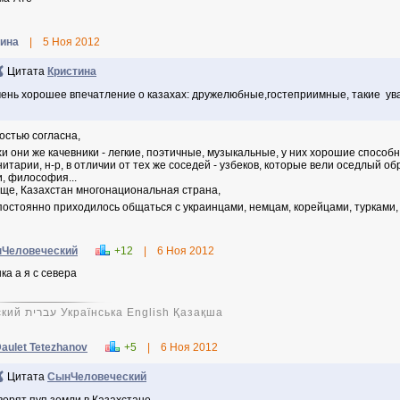
ина
|
5 Ноя 2012
Цитата
Кристина
ень хорошее впечатление о казахах: дружелюбные,гостеприимные, такие у
остью согласна,
хи они же качевники - легкие, поэтичные, музыкальные, у них хорошие способ
нитарии, н-р, в отличии от тех же соседей - узбеков, которые вели оседлый обр
и, философия...
ще, Казахстан многонациональная страна,
постоянно приходилось общаться с украинцами, немцам, корейцами, турками, 
Человеческий
+12
|
6 Ноя 2012
ка а я с севера
Русский עברית Українська English Қазақша
aulet Tetezhanov
+5
|
6 Ноя 2012
Цитата
СынЧеловеческий