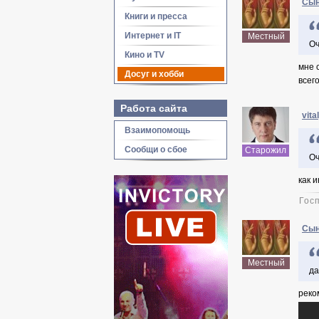
Сын
Книги и пресса
Интернет и IT
Местный
Оч
Кино и TV
мне 
Досуг и хобби
всег
Работа сайта
vita
Взаимопомощь
Сообщи о сбое
Старожил
Оч
как 
Госп
Сын
Местный
да
реко