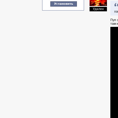
Удален
го
Пуп 
там 