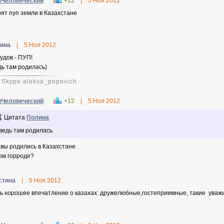
Человеческий
+12
|
5 Ноя 2012
рят пуп земли в Казахстане
ина
|
5 Ноя 2012
пудов - ПУП!
дь там родилась)
 Skype aleksa_popovich
Человеческий
+12
|
5 Ноя 2012
Цитата
Полина
ведь там родилась
е вы родились в Казахстане
ком горроде?
стина
|
5 Ноя 2012
ь хорошее впечатление о казахах: дружелюбные,гостеприимные, такие уважи