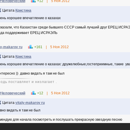
Человеческий
+12
|
5 Ноя 2012
Цитата
Кристина
ень хорошее впечатление о казахах
сказали, что Казахстан среди бывшего СССР самый лучший друг ЕРЕЦ ИСРА
ода поддерживает ЕРЕЦ ИСРАЭЛЬ
ly-makarov ru
+161
|
5 Ноя 2012
Цитата
Кристина
ень хорошее впечатление о казахах: дружелюбные,гостеприимные, такие у
интересно )) давно видать я там не был
одь поставляет и низлагает .
Человеческий
+12
|
5 Ноя 2012
Цитата
vitaly-makarov ru
вно видать я там не был
мендую для начала посмотреть и послушать прекрасную звездную песню