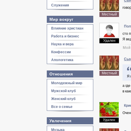
Сын
Служения
гово
Местный
Мир вокруг
Пол
Влияние христиан
сто 
Работа и бизнес
Я ве
Удален
Наука и вера
Мой
Конфессии
Сын
Апологетика
Местный
Отношения
Я 
Молодежный мир
а гд
Мужской клуб
в ка
Женский клуб
Кри
Все о семье
Очен
Удален
Увлечения
Музыка