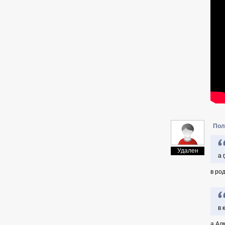
Пол
Удален
а 
в ро
в 
а Ал