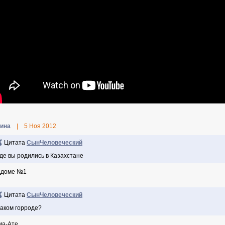
ина
|
5 Ноя 2012
Цитата
СынЧеловеческий
где вы родились в Казахстане
ддоме №1
Цитата
СынЧеловеческий
каком горроде?
ма-Ате