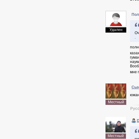
Пол
Удален
Оч
.
полн
каза
гума
наук
Вооб
мне 
Сын
южан
Местный
D
Местный