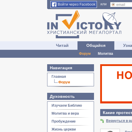
или
Войти через Facebook
Читай
Общайся
Узн
Форум
Молитва
Навигация
Главная
Форум
Духовность
Изучаем Библию
Какие протес
Молитва и вера
Вернуться в р
Пробуждение
Жизнь церкви