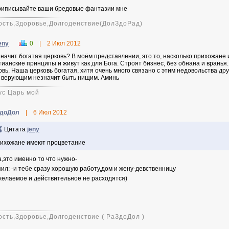
риписывайте ваши бредовые фантазии мне
ость,Здоровье,Долгоденствие(ДолЗдоРад)
eny
0
|
2 Июл 2012
значит богатая церковь? В моём представлении, это то, насколько прихожане
тианские принципы и живут как для Бога. Строят бизнес, без обнана и вранья. И
овь. Наша церковь богатая, хитя очень много связано с этим недовольства др
 верующим незначит быть нищим. Аминь
ус Царь мой
доДол
|
6 Июл 2012
Цитата
jeny
ихожане имеют процветание
а,это именно то что нужно-
пил: -и тебе сразу хорошую работу,дом и жену-девственницу
 желаемое и действительное не расходятся)
ость,Здоровье,Долгоденствие ( РаЗдоДол )