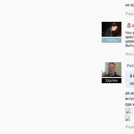
не п
Рад
j
Что 
хрис
Гость
церк
быть
Иис
РаЗ
Удален
пр
да-д
всту
(где
Рад