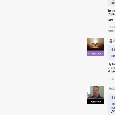
ве
Точн
США 
вам 
Как
мом
A
Старожил
не
Ну м
отст
И дв
... 
РаЗ
Удален
То
на
де