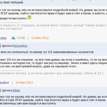
сь букет вобщем)
о топ не назову, ибо не интересовался подробной инфой. Но думаю, вы если 
ЛГБТ-церковь, найти там богатого мужа и будет вам и счёт в банке, и работа, 
придется выступить
ая радость от подарка, который могут забрать назад? Какая радост
ент потерять?
sher
+1716
|
13 Июн 2012
Цитата
РаЗдоДол
 могу не согласиться: по-моему тут 2/3 замаскированных сатанистов
ожет 2/3 это уж слишком.. но всё-таки думаю, вы если и ошиблись, то не на мно
упников и антихристов, то будет как раз по вашему.. Лично я имел здесь общен
а из них, на мой прямой вопрос, даже не скрывали этого..
и познаете истину, и истина сделает вас свободными. (Иоан.8:32;)
доДол
|
13 Июн 2012
Цитата
Elijah
чно топ не назову, ибо не интересовался подробной инфой. Но думаю, вы есл
йти в США ЛГБТ-церковь, найти там богатого мужа и будет вам и счёт в банке, и
вственницы уже вам придется выступить