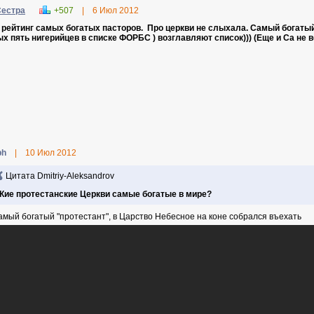
Cестра
+507
|
6 Июл 2012
 рейтинг самых богатых пасторов. Про церкви не слыхала. Самый богатый
х пять нигерийцев в списке ФОРБС ) возглавляют список))) (Еще и Са не 
ph
|
10 Июл 2012
Цитата Dmitriy-Aleksandrov
Кие протестанские Церкви самые богатые в мире?
амый богатый "протестант", в Царство Небесное на коне собрался въехать