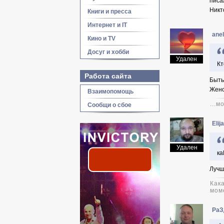
писал
Никто
Книги и пресса
Интернет и IT
ane
Кино и TV
Досуг и хобби
Удален
Кт
Работа сайта
Быть
Жено
Взаимопомощь
...м
Сообщи о сбое
Elij
Удален
ка
Лучш
Как
мом
РаЗ