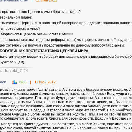
triy-Aleksandrov
|
11 Июн 2012
е протестанские Церкви самые богатые в мире?
атериальном плане)
атолическая Церковь-это понятно-ей наверное принадлежит половина плане
т в протестанском мире?
 Мормонская церковь очень богатая,Амиши
рное кальвинисты(методисты-реформаторы),чья церковь является "государст
ем хотелось бы получить представление по данному вопросу,так скажем:
 БОГАТЕЙШИХ ПРОТЕСТАНТСКИХ ЦЕРКВЕЙ МИРА
ипа-стал членом церкви-тебе сразу дом,машину,счёт в швейцарском банке,раб
 букет вобщем)
e: bazuki_7-24
och
+206
|
11 Июн 2012
акому принципу может "дать" сатана. А у Бога все в божьем мудром порядке. И
евано в духовном мире самим человеком, насколько он близок к Богу, мудр и т.
оящими верующими. Потом у вас будут другие вопросы. А так ваш вопрос похо
м последователям. Ваши вопросы плотские, такое впечатление, что Вы еще
только недавно покаялись. Или совсем мало читали библию. дети божьи такие
. Бога волнует ваше сердце, в котором много мирских страстей. Не обижайтесь
расное будущее с Богом, если вы захотите ходить с Ним, а не со своими плот
то собирается использовать Христа для своей корысти. Вряд ли у Вас здесь
 младенец во Христе думает не о богатстве, а о любви Христа, еще имея перв
духовно очень плохой симптом. Мотивы Ваши непонятны, зачем вы пришли к 