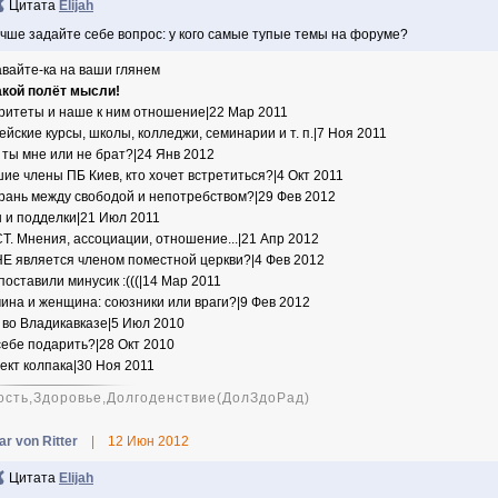
Цитата
Elijah
чше задайте себе вопрос: у кого самые тупые темы на форуме?
авайте-ка на ваши глянем
какой полёт мысли!
ритеты и наше к ним отношение|22 Мар 2011
ейские курсы, школы, колледжи, семинарии и т. п.|7 Ноя 2011
 ты мне или не брат?|24 Янв 2012
ие члены ПБ Киев, кто хочет встретиться?|4 Окт 2011
грань между свободой и непотребством?|29 Фев 2012
 и подделки|21 Июл 2011
Т. Мнения, ассоциации, отношение...|21 Апр 2012
НЕ является членом поместной церкви?|4 Фев 2012
поставили минусик :(((|14 Мар 2011
ина и женщина: союзники или враги?|9 Фев 2012
 во Владикавказе|5 Июл 2010
себе подарить?|28 Окт 2010
кт колпака|30 Ноя 2011
ость,Здоровье,Долгоденствие(ДолЗдоРад)
r von Ritter
|
12 Июн 2012
Цитата
Elijah