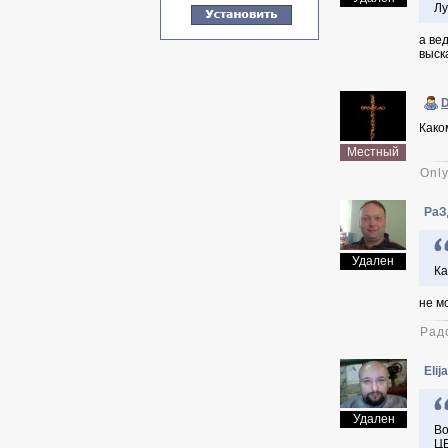
Лу
а ве
выск
D
Како
Местный
Only
РаЗ
Удален
Ка
не м
Рад
Elij
Удален
Во
ЦЕ