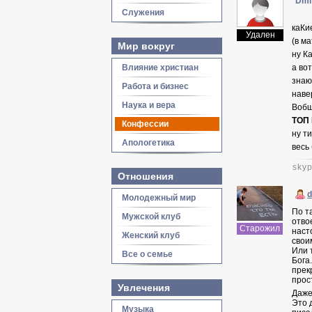
Dmi
Служения
каКи
Удален
(в м
Мир вокруг
ну К
Влияние христиан
а во
знаю
Работа и бизнес
наве
Наука и вера
Вобщ
ТОП
Конфессии
ну т
Апологетика
весь
skyp
Отношения
d
Молодежный мир
По т
Мужской клуб
отво
Старожил
наст
Женский клуб
свои
Или 
Все о семье
Бога
прек
прос
Увлечения
Даже
Это 
Музыка