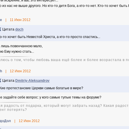
и искренне, и вас это интересует...
 из нас не выше другого. Но кто-то дитя Бога, а кто-то нет. Кто-то хочет быть
le
|
11 Июн 2012
Цитата
doch
о-то хочет быть Невестой Христа, а кто-то просто спастись...
 лишь повенчанною мало,
ю Ему нужно стать...
олюсь о том, чтобы любовь ваша ещё более и более возрастала в по
ah
|
12 Июн 2012
Цитата
Dmitriy-Aleksandrov
Кие протестанские Церкви самые богатые в мире?
е задайте себе вопрос: у кого самые тупые темы на форуме?
ая радость от подарка, который могут забрать назад? Какая радост
ент потерять?
доДол
|
12 Июн 2012