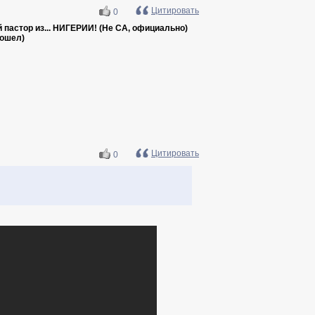
Цитировать
0
 пастор из... НИГЕРИИ! (Не СА, официально)
вошел)
Цитировать
0