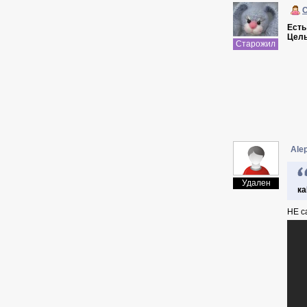
Есть
Целы
Старожил
Ale
Удален
ка
НЕ с