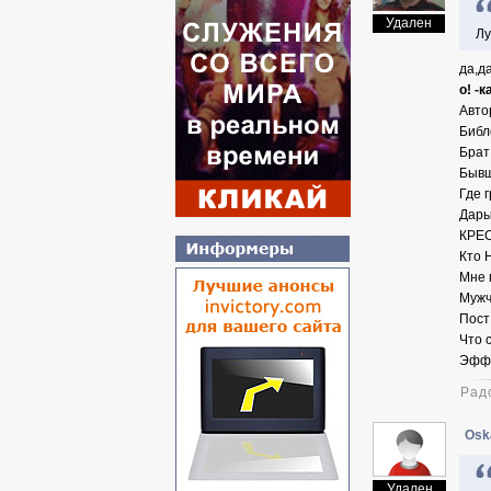
Удален
Лу
да,д
о! -
Авто
Библ
Брат
Бывш
Где 
Дары
КРЕС
Кто 
Мне 
Мужч
Пост
Что 
Эффе
Рад
Oska
Удален