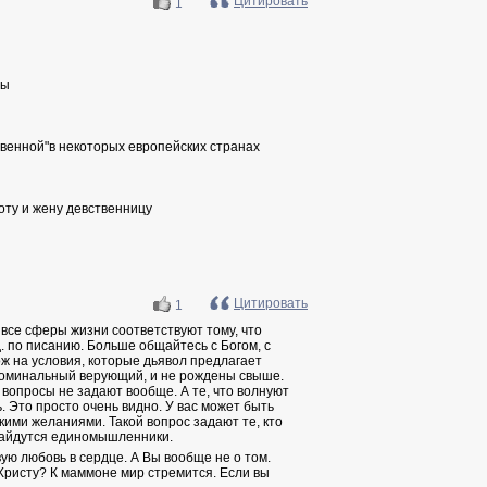
Цитировать
1
ты
венной"в некоторых европейских странах
оту и жену девственницу
Цитировать
1
 все сферы жизни соответствуют тому, что
д. по писанию. Больше общайтесь с Богом, с
ж на условия, которые дьявол предлагает
 номинальный верующий, и не рождены свыше.
 вопросы не задают вообще. А те, что волнуют
. Это просто очень видно. У вас может быть
скими желаниями. Такой вопрос задают те, кто
 найдутся единомышленники.
ую любовь в сердце. А Вы вообще не о том.
Христу? К маммоне мир стремится. Если вы