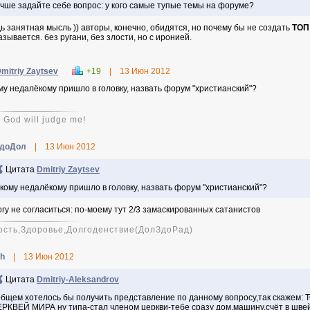
чше задайте себе вопрос: у кого самые тупые темы на форуме?
дь занятная мысль )) авторы, конечно, обидятся, но почему бы не создать
ТОП
азывается. без ругани, без злости, но с иронией.
mitriy Zaytsev
+19
|
13 Июн 2012
му недалёкому пришло в головку, назвать форум "христианский"?
 God will judge me!
доДол
|
13 Июн 2012
Цитата
Dmitriy Zaytsev
кому недалёкому пришло в головку, назвать форум "христианский"?
огу не согласиться: по-моему тут 2/3 замаскированных сатанистов
ость,Здоровье,Долгоденствие(ДолЗдоРад)
ah
|
13 Июн 2012
Цитата
Dmitriy-Aleksandrov
бщем хотелось бы получить представление по данному вопросу,так скаж
РКВЕЙ МИРА ну типа-стал членом церкви-тебе сразу дом,машину,счёт в швей