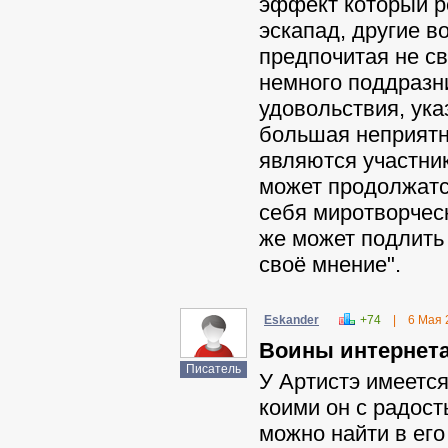
эффект который р
эскапад, другие в
предпочитая не с
немного поддразн
удовольствия, ука
большая неприятн
являются участник
может продолжатся
себя миротворчес
же может подлить 
своё мнение".
Eskander
+74
|
6 Мая 
Воины интернета 
Писатель
У Артистэ имеется
коими он с радос
можно найти в его