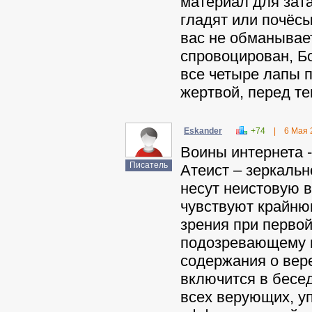
материал для зат
гладят или почёс
вас не обманывает
спровоцирован, Бо
все четыре лапы п
жертвой, перед те
Eskander
+74
|
6 Мая 
Воины интернета -
Писатель
Атеист – зеркаль
несут неистовую в
чувствуют крайню
зрения при первой
подозревающему п
содержания о вере
включится в бесе
всех верующих, у