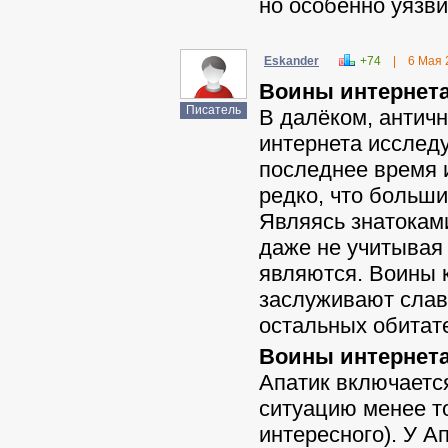
но особенно уязв
Eskander
+74
|
6 Мая 
Воины интернета
Писатель
В далёком, антич
интернета исслед
последнее время 
редко, что больш
Являясь знатокам
даже не учитывая 
являются. Воины 
заслуживают славы
остальных обитат
Воины интернета 
Апатик включается
ситуацию менее то
интересного). У 