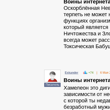
Воины интернета
Оскорблённая Нев
терпеть не может
функциях организ
который является
Ничтожества и Зл
всегда может расс
Токсическая Бабу
Eskander
+74
|
6 Мая 
Воины интернета
Писатель
Хамелеон это диг
зависимости от н
с которой ты неда
безработный мужи