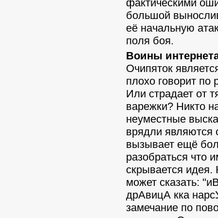
фактическими оши
большой вынослив
её начальную атак
поля боя.
Воины интернета
Очипяток является
плохо говорит по
Или страдает от 
варежки? Никто на
неуместные выска
врядли являются 
вызывает ещё боль
разобраться что и
скрывается идея. 
может сказать: "и
дрАвицА кка нарсУ
замечание по пов