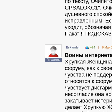
по тексту, Очипя
CPSALOKC1". Очип
душевного спокойс
исправленным. Ес
уходит, обознача
Пака" !! ПОДСКА
Eskander
+74
|
6 Мая 
Воины интернета
Писатель
Хрупкая Женщина н
форуму, как к сво
чувства не подде
относятся к форум
чувствует дисгар
несогласие она во
закатывает истери
делает Хрупкую Ж