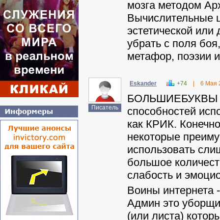
мозга методом Арх
Вычислительные ц
эстетической или
убрать с поля боя
метафор, поэзии и
Eskander
+74
|
6 Мая 
БОЛЬШИЕБУКВЫ пы
Писатель
способностей исп
как КРИК. Конечн
некоторые преимущ
использовать слиш
большое количес
слабость и эмо
Воины интернета 
Админ это уборщик
(или листа) кото