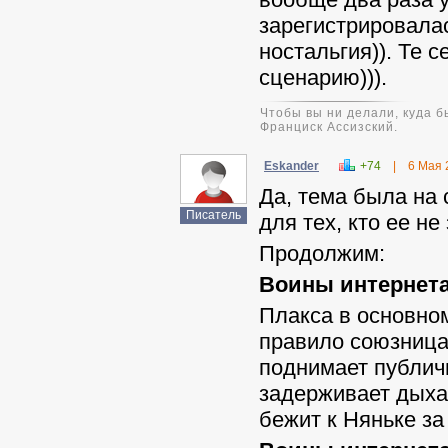
зарегистрировалас
ностальгия)). Те 
сценарию))).
Чтобы вы ни делали, куда б
Франциск Ассизский.
Eskander
+74
|
6 Мая 
Да, тема была на
Писатель
для тех, кто ее не
Продолжим:
Воины интернета 
Плакса в основном
правило союзница
поднимает публичн
задерживает дыхан
бежит к Няньке з