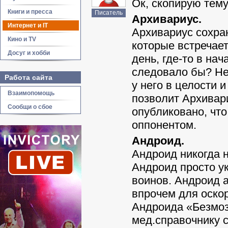
Ок, скопирую тему
Книги и пресса
Писатель
Архивариус.
Интернет и IT
Архивариус сохран
Кино и TV
которые встречает
Досуг и хобби
день, где-то в нач
следовало бы? Не
Работа сайта
у него в целости 
Взаимопомощь
позволит Архивари
Сообщи о сбое
опубликовано, чт
оппонентом.
Андроид.
Андроид никогда н
Андроид просто у
воинов. Андроид а
впрочем для оскор
Андроида «Безмоз
мед.справочнику 