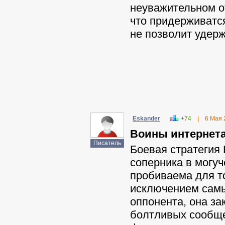
неуважительном о
что придерживатся
не позволит удерж
Eskander
+74
|
6 Мая 
Воины интернета
Писатель
Боевая стратегия 
соперника в могу
пробиваема для то
исключением самы
оппонента, она за
болтливых сообще