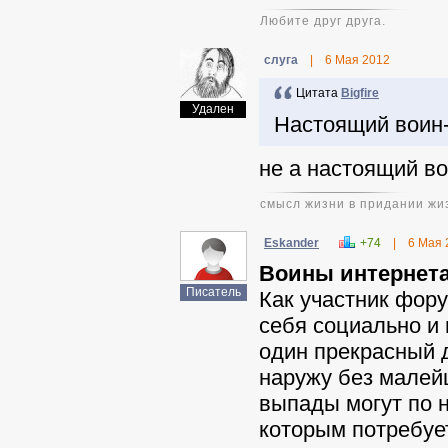
Любите друг друга.
слуга
|
6 Мая 2012
Цитата
Bigfire
Удален
Настоящий воин-
не а настоящий в
смысл жизни в придании жи
Eskander
+74
|
6 Мая 
Воины интернета
Писатель
Как участник фору
себя социально и
один прекрасный 
наружу без малей
выпады могут по 
которым потребуе