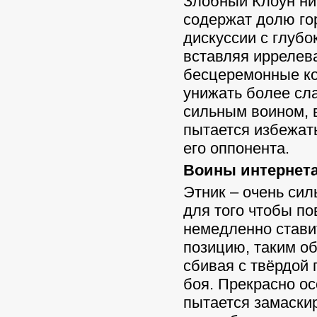
Злобный Клоун ник
содержат долю го
дискуссии с глубо
вставляя иррелев
бесцеремонные ко
унижать более сл
сильным воином, 
пытается избежат
его оппонента.
Воины интернета 
Этник – очень сил
для того чтобы по
немедленно стави
позицию, таким об
сбивая с твёрдой
боя. Прекрасно о
пытается замаски