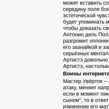
может вставить с
середину поля бо
эстетической чувс
будет упоминать 
чтобы доказать св
Антонио дель Полл
разгромит оппоне
его зазнайкой и 
серьёзных менталь
Артистэ довольно 
Артистэ, настольк
Воины интернета 
Мастер Увёрток – 
атаку, меняет нап
если в момент пи
сыном", то в отве
извинение его мат