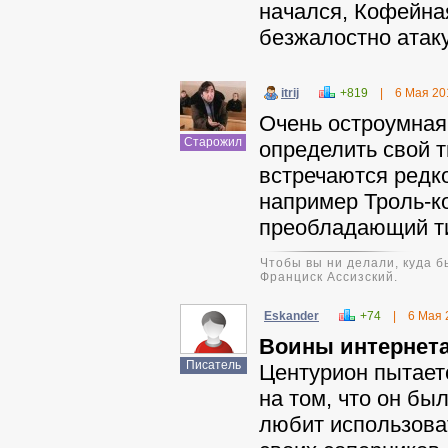
начался, Кофейна
безжалостно атаку
itrij
+819
|
6 Мая 20
Очень остроумная
Старожил
определить свой т
встречаются редк
например Троль-к
преобладающий ти
Чтобы вы ни делали, куда б
Франциск Ассизский.
Eskander
+74
|
6 Мая 
Воины интернета
Писатель
Центурион пытает
на том, что он бы
любит использова