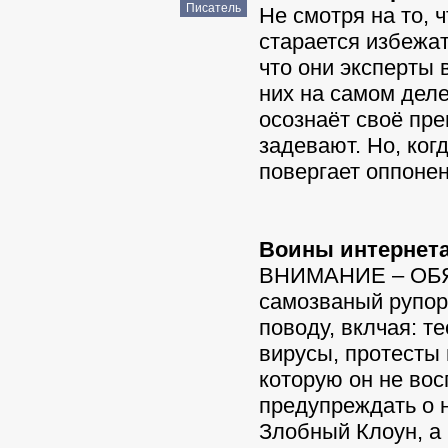
Писатель
Не смотря на то, 
старается избежа
что они эксперты 
них на самом дел
осознаёт своё пре
задевают. Но, ког
повергает оппоне
Воины интернета 
ВНИМАНИЕ – ОБЯ
самозваный рупор
поводу, вклчая: т
вирусы, протесты 
которую он не вос
предупреждать о 
Злобный Клоун, а 