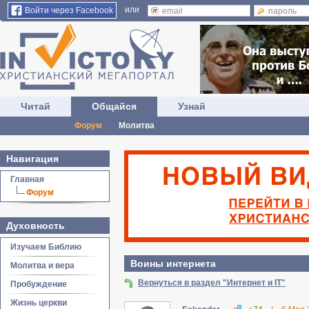
или
Войти через Facebook
Читай
Общайся
Узнай
Форум
Молитва
Навигация
Главная
Форум
Духовность
Изучаем Библию
Воины интернета
Молитва и вера
Вернуться в раздел "Интернет и IT"
Пробуждение
Жизнь церкви