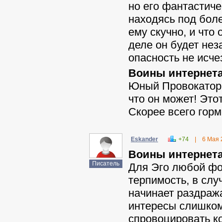
но его фантастиче
находясь под боле
ему скучно, и что
деле он будет нез
опасность не исчез
Воины интернета
Юный Провокатор 
что он может! Это
Скорее всего гор
Eskander
+74
|
6 Мая 
Воины интернета 
Писатель
Для Эго любой фор
терпимость, в слу
начинает раздража
интересы слишком
спровоцировать ко