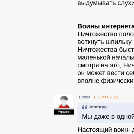
выдумывать слухи
Воины интернета
Ничтожество полон
воткнуть шпильку
Ничтожества быстр
маленькой начальн
смотря на это, Ни
он может вести се
вполне физически 
Bigfire
|
6 Мая 2012
Цитата
itrij
Удален
Мы даже в одной
Настоящий воин- д