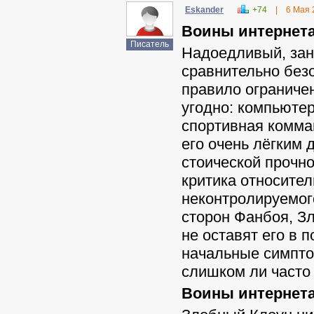
Eskander
+74
|
6 Мая 
Воины интернета
Писатель
Надоедливый, зан
сравнительно безо
правило ограниче
угодно: компьютер
спортивная комма
его очень лёгким 
стоической прочн
критика относител
неконтролируемог
сторон Фанбоя, З
не оставят его в
начальные симпто
слишком ли часто
Воины интернета