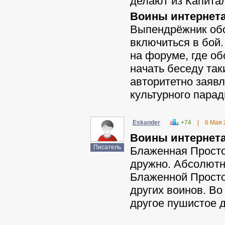
делают из Капитал
Воины интернета
Выпендрёжник обо
включиться в бой
на форуме, где о
начать беседу так
авторитетно заявл
культурного паради
Eskander
+74
|
6 Мая 
Воины интернета
Писатель
Блаженная Просто
дружно. Абсолютн
Блаженной Просто
других воинов. Во
другое пушистое 