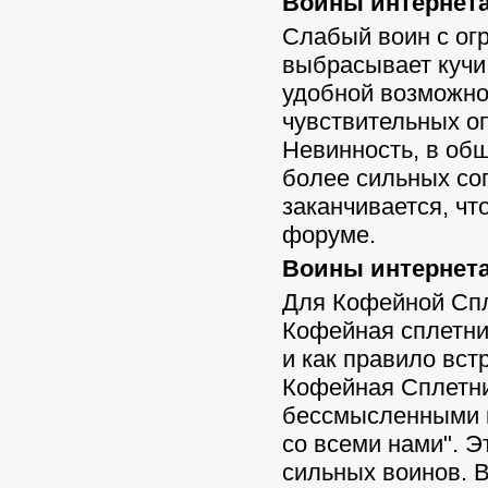
Воины интернета 
Слабый воин с ог
выбрасывает кучи
удобной возможнос
чувствительных о
Невинность, в об
более сильных со
заканчивается, чт
форуме.
Воины интернета
Для Кофейной Спл
Кофейная сплетни
и как правило вст
Кофейная Сплетни
бессмысленными к
со всеми нами". Э
сильных воинов. 