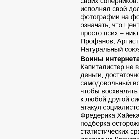
своих соперников.
исполнял свой дол
фотографии на фо
означать, что Цен
просто псих – никт
Профанов, Артист
Натуральный союз
Воины интернета
Капиталистер не 
деньги, достаточ
самодовольный во
чтобы восхвалять
к любой другой с
атакуя социалист
Фредерика Хайека.
подборка осторож
статистических ср