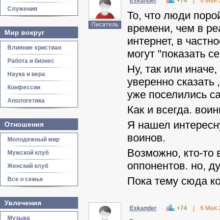
Eskander
+74
|
6 Мая 
Служения
То, что люди пор
Писатель
времени, чем в ре
Мир вокруг
интернет, в частн
Влияние христиан
могут "показать се
Работа и бизнес
Ну, так или иначе
Наука и вера
уверенно сказать 
Конфессии
уже поселились с
Апологетика
Как и всегда. вои
Я нашел интересн
Отношения
воинов.
Молодежный мир
Возможно, кто-то 
Мужской клуб
оппонентов. но, д
Женский клуб
Пока тему сюда ко
Все о семье
Увлечения
Eskander
+74
|
6 Мая 
Музыка