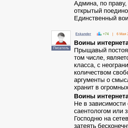
Админа, по праву,
открытый поедино
Единственный вои
Eskander
+74
|
6 Мая 
Воины интернет
Писатель
Прыщавый постоянн
том числе, являет
класса, с неогра
количеством своб
аргументы о смыс
хранит в огромных
Воины интернета
Не в зависимости 
саентологом или з
Господню на сетев
затеять бесконечн