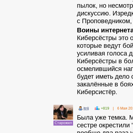
пылок, но несмотр
дискуссию. Изред
с Проповедником, 
Воины интернета
Киберсёстры это 
которые ведут бой
усиливая голоса др
Киберсёстры в бо
осмелившийся нап
будет иметь дело 
закалённые в боя
Киберсистёр.
itrij
+819
|
6 Мая 20
Была уже темка. 
Старожил
сестре окрестили 
вообще два раза у