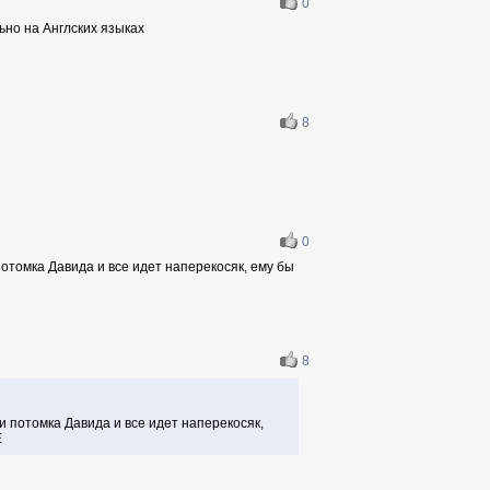
0
ьно на Англских языках
8
0
 потомка Давида и все идет наперекосяк, ему бы
8
 и потомка Давида и все идет наперекосяк,
Е