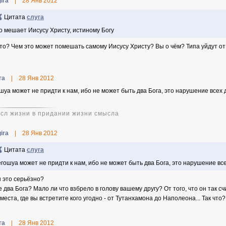
ira
|
28 Янв 2012
Цитата
слуга
о мешает Иисусу Христу, истиному Богу
это? Чем это может помешать самому Иисусу Христу? Вы о чём? Типа уйдут от
га
|
28 Янв 2012
шуа может не придти к нам, ибо не может быть два Бога, это нарушение всех
сл жизни в придании жизни смысла
ira
|
28 Янв 2012
Цитата
слуга
гошуа может не придти к нам, ибо не может быть два Бога, это нарушение вс
ы это серьёзно?
е два Бога? Мало ли что взбрело в голову вашему другу? От того, что он так с
места, где вы встретите кого угодно - от Тутанхамона до Наполеона... Так что? 
га
|
28 Янв 2012