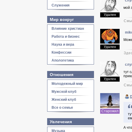
слу
Служения
мой 
Удален
Мир вокруг
Смы
Влияние христиан
mik
Работа и бизнес
Може
Наука и вера
Удален
Конфессии
Зде
Апологетика
слу
тут 
Отношения
прик
Удален
Молодежный мир
Смы
Мужской клуб
Женский клуб
Все о семье
Старожил
ту
ем
Увлечения
А чт
Музыка