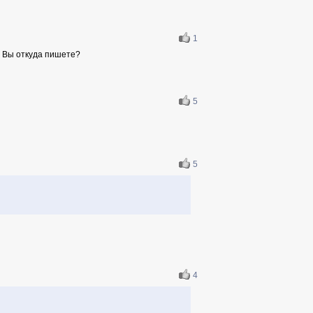
1
е? Вы откуда пишете?
5
5
4