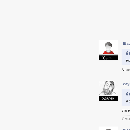
IBag
Удален
мо
А это
слу
Удален
А 
это 
Смы