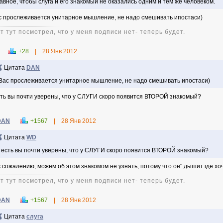
авное, чтобы слуга и его знакомый не оказались одним и тем же человеком.
с прослеживается унитарное мышление, не надо смешивать ипостаси)
т тут посмотрел, что у меня подписи нет- теперь будет.
+28
|
28 Янв 2012
Цитата
DAN
Вас прослеживается унитарное мышление, не надо смешивать ипостаси)
сть вы почти уверены, что у СЛУГИ скоро появится ВТОРОЙ знакомый?
DAN
+1567
|
28 Янв 2012
Цитата
WD
 есть вы почти уверены, что у СЛУГИ скоро появится ВТОРОЙ знакомый?
к сожалению, можем об этом знакомом не узнать, потому что он" дышит где хоч
т тут посмотрел, что у меня подписи нет- теперь будет.
DAN
+1567
|
28 Янв 2012
Цитата
слуга