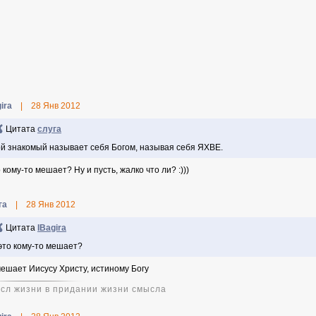
ira
|
28 Янв 2012
Цитата
слуга
й знакомый называет себя Богом, называя себя ЯХВЕ.
 кому-то мешает? Ну и пусть, жалко что ли? :)))
га
|
28 Янв 2012
Цитата
IBagira
это кому-то мешает?
мешает Иисусу Христу, истиному Богу
сл жизни в придании жизни смысла