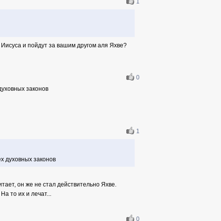
1
 Иисуса и пойдут за вашим другом аля Яхве?
0
 духовных законов
1
ех духовных законов
читает, он же не стал действительно Яхве.
На то их и лечат...
0