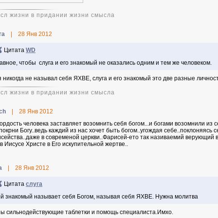
сл жизни в придании жизни смысла
га
|
28 Янв 2012
Цитата
WD
авное, чтобы слуга и его знакомый не оказались одним и тем же человеком.
 я никогда не называл себя ЯХВЕ, слуга и его знакомый это две разные личнос
сл жизни в придании жизни смысла
ch
|
28 Янв 2012
гордость человека заставляет возомнить себя богом...и богами возомнили из 
 покрни Богу..ведь каждий из нас хочет быть богом..угождая себе..поклоняясь с
сейства..даже в современой церкви..Фарисей-ето так називаемий верующий в
 в Иисусе Христе в Его искупительной жертве..
а
|
28 Янв 2012
Цитата
слуга
й знакомый называет себя Богом, называя себя ЯХВЕ. Нужна молитва
ы сильнодействующие таблетки и помощь специалиста.Имхо.