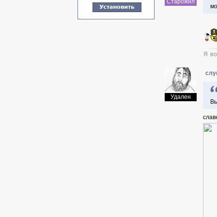
Старожил
мо
Я во
слу
Удален
Вы
слав