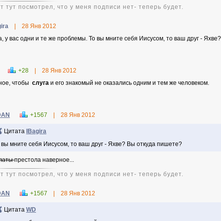
т тут посмотрел, что у меня подписи нет- теперь будет.
ira
|
28 Янв 2012
а, у вас одни и те же проблемы. То вы мните себя Иисусом, то ваш друг - Яхв
+28
|
28 Янв 2012
ное, чтобы
слуга
и его знакомый не оказались одним и тем же человеком.
DAN
+1567
|
28 Янв 2012
Цитата
IBagira
 вы мните себя Иисусом, то ваш друг - Яхве? Вы откуда пишете?
латы
престола наверное...
т тут посмотрел, что у меня подписи нет- теперь будет.
DAN
+1567
|
28 Янв 2012
Цитата
WD