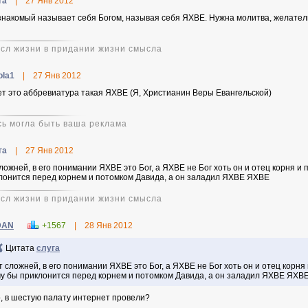
га
|
27 Янв 2012
знакомый называет себя Богом, называя себя ЯХВЕ. Нужна молитва, желател
сл жизни в придании жизни смысла
ola1
|
27 Янв 2012
т это аббревиатура такая ЯХВЕ (Я, Христианин Веры Евангельской)
сь могла быть ваша реклама
га
|
27 Янв 2012
сложней, в его понимании ЯХВЕ это Бог, а ЯХВЕ не Бог хоть он и отец корня и
лонится перед корнем и потомком Давида, а он заладил ЯХВЕ ЯХВЕ
сл жизни в придании жизни смысла
DAN
+1567
|
28 Янв 2012
Цитата
слуга
т сложней, в его понимании ЯХВЕ это Бог, а ЯХВЕ не Бог хоть он и отец корня
у бы приклонится перед корнем и потомком Давида, а он заладил ЯХВЕ ЯХВ
о, в шестую палату интернет провели?