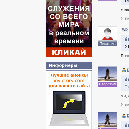
Гл
У Ва
Я во
WD
Писатель
У 
То е
Старожил
То
Мы, 
Я во