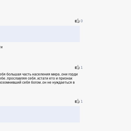
0
ти
1
себя большая часть населения мира..они горди
ебе..прославляя себя..кстати ето и признак
озомнивший себя богом..он не нуждаеться в
1