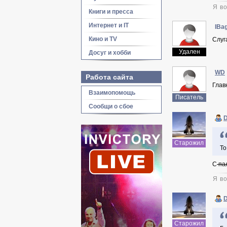
Я во
Книги и пресса
Интернет и IT
IBag
Кино и TV
Слуг
Удален
Досуг и хобби
WD
Работа сайта
Глав
Взаимопомощь
Писатель
Сообщи о сбое
Старожил
То
С
па
Я во
Старожил