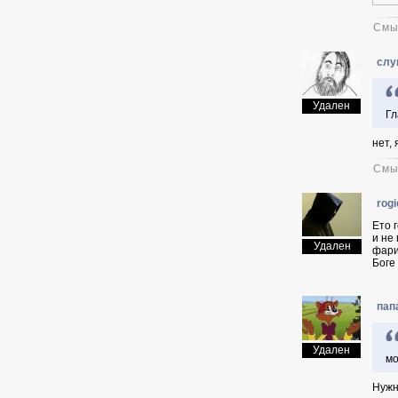
Смы
слу
Удален
Гл
нет,
Смы
rogi
Ето 
и не
Удален
фари
Боге
пап
Удален
мо
Нужн