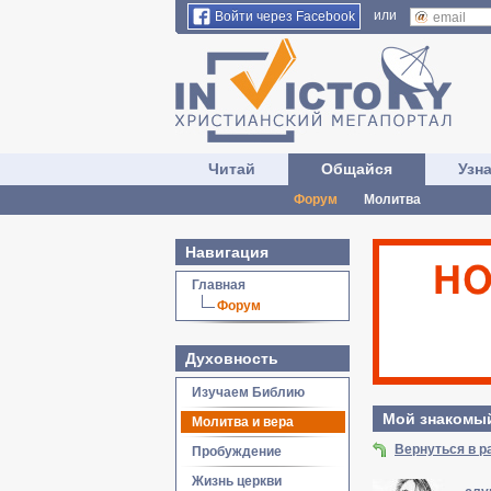
или
Войти через Facebook
Читай
Общайся
Узн
Форум
Молитва
Навигация
Главная
Форум
Духовность
Изучаем Библию
Мой знакомый
Молитва и вера
Вернуться в р
Пробуждение
Жизнь церкви