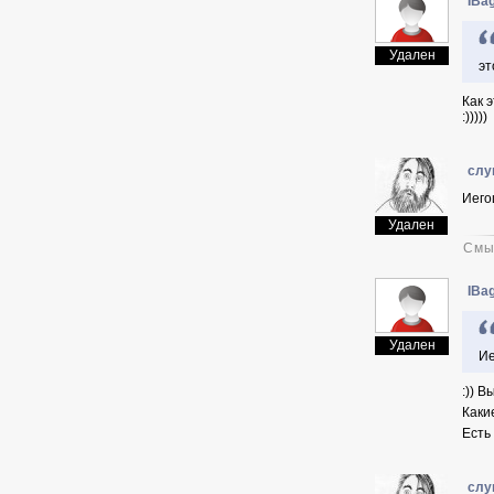
IBag
Удален
эт
Как 
:)))))
слу
Иего
Удален
Смы
IBag
Удален
Ие
:)) В
Каки
Есть 
слу