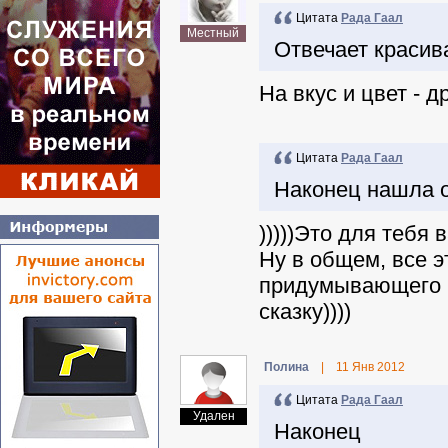
Цитата
Рада Гаал
Местный
Отвечает красив
На вкус и цвет - др
Цитата
Рада Гаал
Наконец нашла о
)))))Это для тебя 
Ну в общем, все э
придумывающего их
сказку))))
Полина
|
11 Янв 2012
Цитата
Рада Гаал
Удален
Наконец