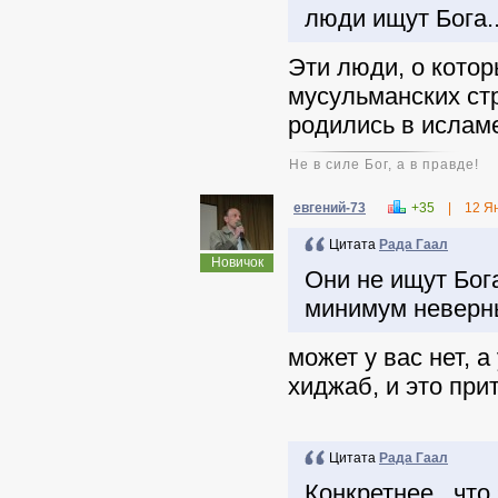
люди ищут Бога..
Эти люди, о котор
мусульманских стр
родились в исламе
Не в силе Бог, а в правде!
евгений-73
+35
|
12 Я
Цитата
Рада Гаал
Новичок
Они не ищут Бога
минимум неверн
может у вас нет, 
хиджаб, и это при
Цитата
Рада Гаал
Конкретнее...что