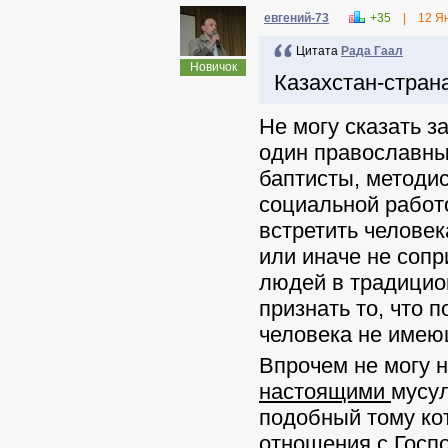
евгений-73
+35
|
12 Я
Цитата
Рада Гаал
Новичок
Казахстан-стран
Не могу сказать за
один православный
баптисты, методис
социальной работ
встретить человек
или иначе не сопр
людей в традицио
признать то, что 
человека не имею
Впрочем не могу н
настоящими
мусул
подобный тому ко
отношения с Госп