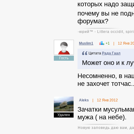
которых надо защ
почему вы не под
форумах?
-юpий™ - Littera occidit, spiri
Muslim1
+1
|
12 Янв 2
Цитата
Рада Гаал
Гость
Может оно и к л
Несомненно, в наш
не захочет тотчас..
Aleks
|
12 Янв 2012
Зачатки мусульма
Удален
мужа ( на небе).
Новую заповедь даю вам, да