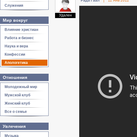
Рада Гаал
|
11 Янв 2012
Служения
Удален
Мир вокруг
Влияние христиан
Работа и бизнес
Наука и вера
Конфессии
Апологетика
Отношения
Молодежный мир
Мужской клуб
Женский клуб
Все о семье
Увлечения
Музыка