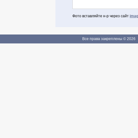
Фото вставляйте н-р через сайт
imag
Авторизоваться через Facebook
Если Вы зарегистрированы
Все права закреплены © 2026