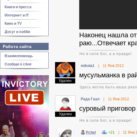
Книги и пресса
Интернет и IT
Кино и TV
Досуг и хобби
Наконец нашла от
раю...Отвечает кр
Работа сайта
Не в силе Бог, а в правде!
Взаимопомощь
Сообщи о сбое
mikola1
|
11 Янв 2012
мусульманка в рай
Удален
Здесь могла быть ваша рек
Рада Гаал
|
11 Янв 2012
суровый приговор
Удален
Не в силе Бог, а в правде!
Pchel
+21
|
11 Янв 