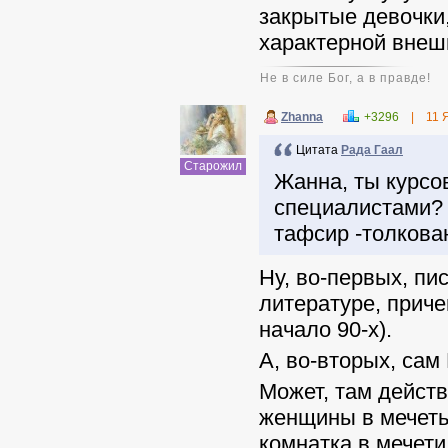
закрытые девочки
характерной внешн
Не в силе Бог, а в правде!
Zhanna
+3296
|
11 
Цитата
Рада Гаал
Старожил
Жанна, ты курсо
специалистами? 
тафсир -толкован
Ну, во-первых, пи
литературе, приче
начало 90-х).
А, во-вторых, сам
Может, там действ
женщины в мечеть
комнатка в мечети,