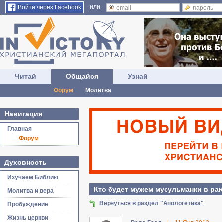
или
Войти через Facebook
Читай
Общайся
Узнай
Форум
Молитва
Навигация
Главная
Форум
Духовность
Изучаем Библию
Кто будет мужем мусульманки в раю
Молитва и вера
Вернуться в раздел "Апологетика"
Пробуждение
Жизнь церкви