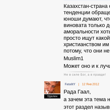
Казахстан-страна
тенденции обраще
юноши думают, что
виновата только д
аморальности хоть
просто ищут какой
христианством им
потому, что они не
Muslim1
Может оно и к лу
Не в силе Бог, а в правде!
FatalitY
|
12 Янв 2012
Рада Гаал,
Удален
а зачем эта тема
этот раздел назыв