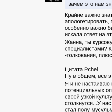
Удален
зачем это нам зн
Крайне важно зна
апологетировать, 
особенно важно бы
искала ответ на эт
Жанна, ты курсов
специалистами? К
-толкования, плюс
Цитата Pchel
Ну в общем, все э
Я и не настаиваю 
потенциальных оп
своей узкой культ
столкнутся...У на
стал полу-мусульм