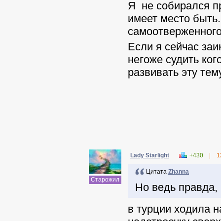
Я не собирался пр
имеет место быть.
самоотверженного 
Если я сейчас заи
негоже судить ког
развивать эту тему
Lady Starlight
+430
|
1
Цитата
Zhanna
Старожил
Но ведь правда,
в турции ходила н