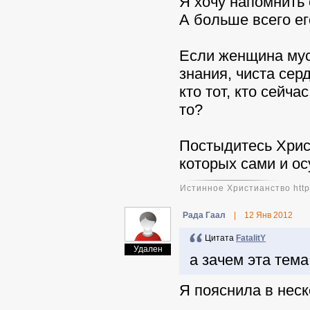
Я хочу напомнить 
А больше всего ег
Если женщина мусу
знания, чиста се
кто тот, кто сейча
то?
Постыдитесь Хрис
которых сами и ос
Истинное Христианство http:
Рада Гаал
|
12 Янв 2012
Цитата
FatalitY
Удален
а зачем эта тем
Я пояснила в неск