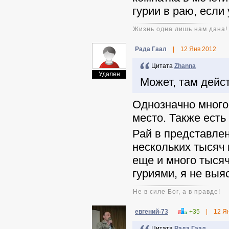
гурии в раю, если
Жизнь одна лишь нам дана!
Рада Гаал
|
12 Янв 2012
Цитата
Zhanna
Удален
Может, там дейс
Однозначно много
место. Также есть
Рай в представлен
нескольких тысяч 
еще и много тысяч
гуриями, я не выя
Не в силе Бог, а в правде!
евгений-73
+35
|
12 Я
Цитата
Рада Гаал