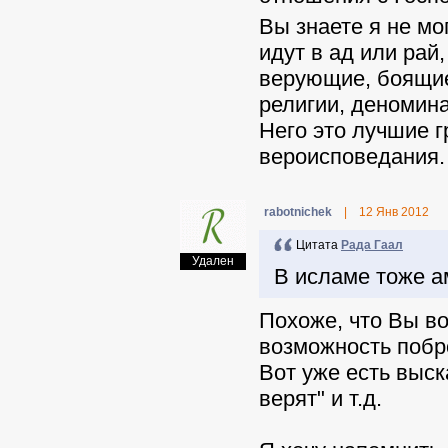
Вы знаете я не мо
идут в ад или рай
верующие, боящиес
религии, деномина
Него это лучшие 
вероисповедания.
rabotnichek
|
12 Янв 2012
Цитата
Рада Гаал
Удален
В исламе тоже а
Похоже, что Вы во
возможность побр
Вот уже есть выска
верят" и т.д.