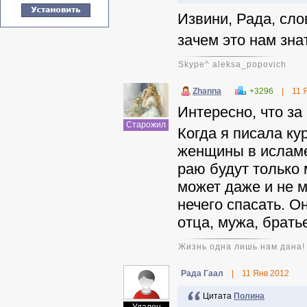
Извини, Рада, слов
зачем это нам зна
Skype^ aleksa_popovich
Zhanna
+3296
|
11 
Интересно, что за
Старожил
Когда я писала ку
женщины в исламе 
раю будут только
может даже и не м
нечего спасать. О
отца, мужа, братьев, 
Жизнь одна лишь нам дана!
Рада Гаал
|
11 Янв 2012
Цитата
Полина