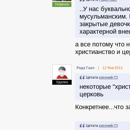
Новичок
..У нас буквальн
мусульманским. 
закрытые девочк
характерной внеш
а все потому что 
христианство и цер
Рада Гаал
|
12 Янв 2012
Цитата
евгений-73
Удален
некоторые "хрис
церковь
Конкретнее...что 
Цитата
евгений-73