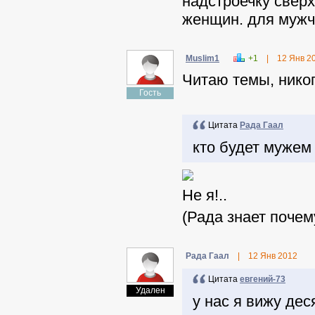
надстроечку сверх
женщин. для мужчи
Muslim1
+1
|
12 Янв 2
Читаю темы, никог
Гость
Цитата
Рада Гаал
кто будет мужем 
Не я!..
(Рада знает почем
Рада Гаал
|
12 Янв 2012
Цитата
евгений-73
Удален
у нас я вижу де