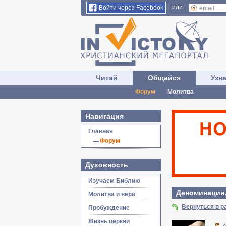
или
Войти через Facebook
Читай
Общайся
Узн
Форум
Молитва
Навигация
Главная
Форум
Духовность
Изучаем Библию
Деноминации,
Молитва и вера
Вернуться в р
Пробуждение
Жизнь церкви