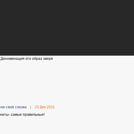
:Деноминация-это образ зверя
еня своя сказка
|
23 Дек 2011
ниты- самые правильные!