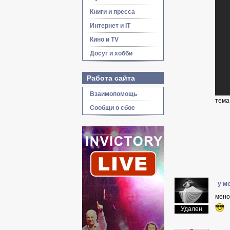
Книги и пресса
Интернет и IT
Кино и TV
Досуг и хобби
Работа сайта
Взаимопомощь
тема
Сообщи о сбое
у м
мено
Удален