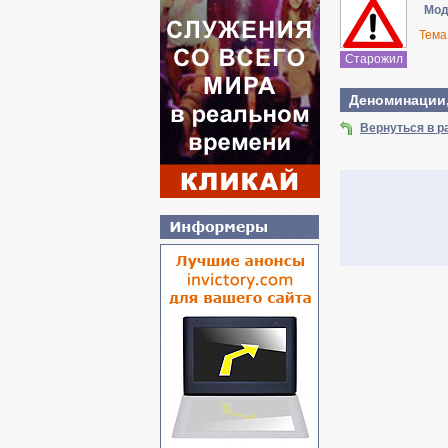
Мод
Тема
Старожил
Деноминации,
Вернуться в р