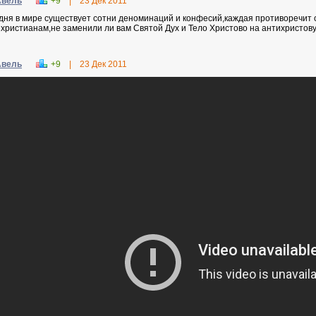
Авель
+9
|
23 Дек 2011
дня в мире существует сотни деноминаций и конфесий,каждая противоречит 
 христианам,не заменили ли вам Святой Дух и Тело Христово на антихристов
Авель
+9
|
23 Дек 2011