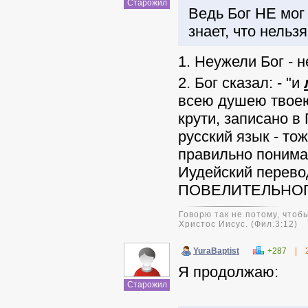
Старожил
Ведь Бог НЕ мог
знает, что нельз
1. Неужели Бог -
2. Бог сказал: - "и
всею душею твоею 
крути, записано 
русский язык - тож
правильно понимат
Иудейский перево
ПОВЕЛИТЕЛЬНОГО
Говорю так не потому, чтобы
Христос Иисус. (Фил.3:12)
YuraBaptist
+287
|
Я продолжаю:
Старожил