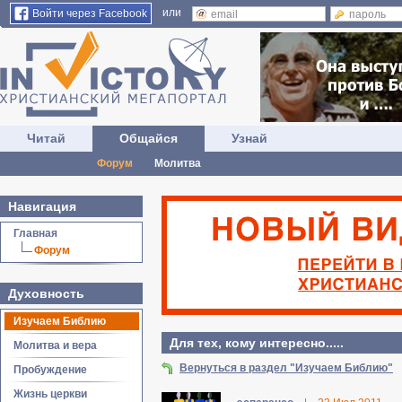
или
Войти через Facebook
Читай
Общайся
Узнай
Форум
Молитва
Навигация
Главная
Форум
Духовность
Изучаем Библию
Для тех, кому интересно.....
Молитва и вера
Вернуться в раздел "Изучаем Библию"
Пробуждение
Жизнь церкви