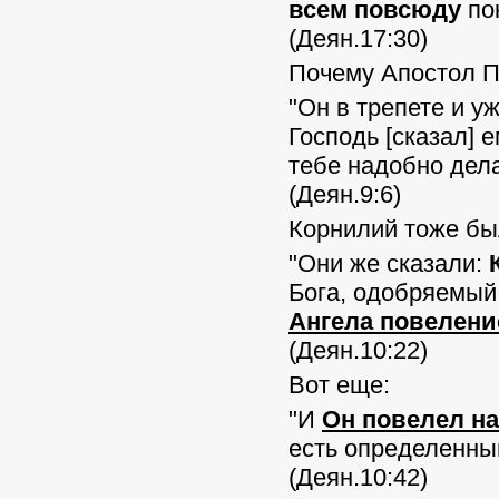
всем повсюду
по
(Деян.17:30)
Почему Апостол П
"Он в трепете и у
Господь [сказал] е
тебе надобно дела
(Деян.9:6)
Корнилий тоже бы
"Они же сказали:
Бога, одобряемый
Ангела повелени
(Деян.10:22)
Вот еще:
"И
Он повелел н
есть определенны
(Деян.10:42)