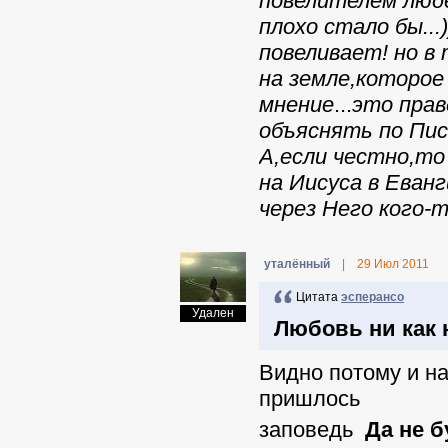
повелителем люде
плохо стало бы...
повеливает! но в
на земле,которое
мнение
...
это прав
объяснять по Пис
А,если честно,то
на Иисуса в Еван
через Него кого-
уталённый
|
29 Июл 2011
Цитата
эсперансо
Удален
Любовь ни как 
Видно потому и н
пришлось
заповедь
Да не б