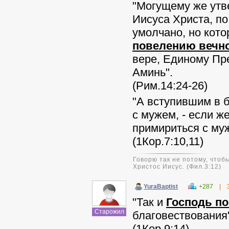
"Могущему же утв
Иисуса Христа, по
умолчано, но кото
повелению вечно
вере, Единому Пре
Аминь".
(Рим.14:24-26)
"А вступившим в 
с мужем, - если ж
примириться с муж
(1Кор.7:10,11)
Говорю так не потому, чтобы
Христос Иисус. (Фил.3:12)
YuraBaptist
+287
|
"Так и
Господь п
Старожил
благовествования"
(1Кор.9:14)