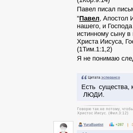
Павел писал пись
"
Павел
, Апостол
нашего, и Господ
истинному сыну в 
Христа Иисуса, Го
(1Тим.1:1,2)
Я не понимаю сле
Цитата
эсперансо
Есть существа,
ЛЮДИ.
Говорю так не потому, чтобы
Христос Иисус. (Фил.3:12)
YuraBaptist
+287
|