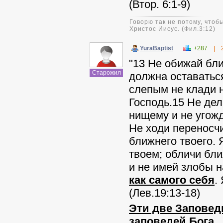
(Втор. 6:1-9)
Говорю так не потому, чтобы
Христос Иисус. (Фил.3:12)
YuraBaptist
+287
|
"13 Не обижай бли
Старожил
должна оставаться
слепым не клади н
Господь.15 Не дел
нищему и не угожд
Не ходи переносчи
ближнего твоего. 
твоем; обличи бли
и не имей злобы н
как самого себя
.
(Лев.19:13-18)
Эти две Заповеди
заповедей Бога.