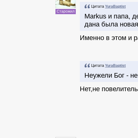
Цитата
YuraBaptist
Старожил
Markus и папа, д
дана была новая
Именно в этом и р
Цитата
YuraBaptist
Неужели Бог - 
Нет,не повелитель