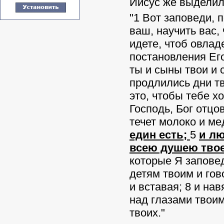
Иисус же выделил
"1 Вот заповеди, 
ваш, научить вас,
идете, чтоб овлад
постановления Ег
ты и сыны твои и 
продлились дни тв
это, чтобы тебе х
Господь, Бог отцов
течет молоко и ме
един есть;
5
и лю
всею душею твое
которые Я заповед
детям твоим и гов
и вставая; 8 и нав
над глазами твоим
твоих."