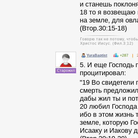
и станешь поклон
18 то я возвещаю 
на земле, для ов
(Втор.30:15-18)
Говорю так не потому, чтобы
Христос Иисус. (Фил.3:12)
YuraBaptist
+287
|
5. И еще Господь 
Старожил
процитировал:
"19 Во свидетели 
смерть предложил
дабы жил ты и пот
20 любил Господа 
ибо в этом жизнь 
земле, которую Г
Исааку и Иакову д