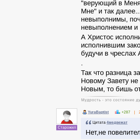
"верующий в Меня"
Мне" и так далее.
невыполнимы, поч
невыполнением и 
А Христос исполни
исполнившим закон
будучи в чреслах 
.
Так что разница з
Новому Завету не
Новым, то бишь от
Мудрость - это состояние ду
YuraBaptist
+287
|
Цитата
4медвежат
Старожил
Нет,не повелите