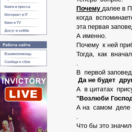
Книги и пресса
Почему
далее в П
Интернет и IT
когда вспоминает
Кино и TV
эта первая запов
Досуг и хобби
А именно.
Почему к ней при
Работа сайта
Тогда, как вначал
Взаимопомощь
.
Сообщи о сбое
В первой заповед
Да не будет друг
А в цитатах прис
"Возлюби Господа
А на самом дел
.
Что бы это значил