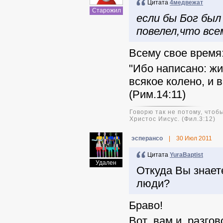
Цитата
4медвежат
Старожил
если бы Бог был
повелел,что всем
Всему свое время
"Ибо написано: жи
всякое колено, и 
(Рим.14:11)
Говорю так не потому, чтобы
Христос Иисус. (Фил.3:12)
эсперансо
|
30 Июл 2011
Цитата
YuraBaptist
Удален
Откуда Вы знает
люди?
Браво!
Вот вам и разгов