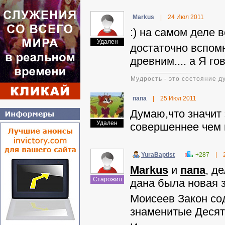
Markus
|
24 Июл 2011
:) на самом деле в
Удален
достаточно вспом
древним.... а Я го
Мудрость - это состояние ду
папа
|
25 Июл 2011
Думаю,что значит 
Удален
совершеннее чем 
YuraBaptist
+287
|
Markus
и
папа
, д
Старожил
дана была новая з
Моисеев Закон со
знаменитые Десят