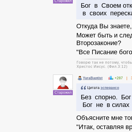
Старожил
Бог в Своем от
в своих переска
Откуда Вы знаете,
Может быть и сле
Второзаконие?
"Все Писание богод
Говорю так не потому, чтобы
Христос Иисус. (Фил.3:12)
YuraBaptist
+287
|
Цитата
эсперансо
Старожил
Без спорно. Бог
Бог не в силах
Объясните мне тог
"Итак, оставляя 