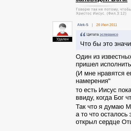
Говорю так не потому, чтобы
Христос Иисус. (Фил.3:12)
Alek-S
|
26 Июл 2011
Цитата
эсперансо
Удален
Что бы это знач
Один из известны
пришел исполнить
(И мне нравятся е
намерения"
то есть Иисус пок
ввиду, когда Бог ч
Так что я думаю М
а то что осталось
открыл сердце От