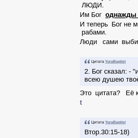
ЛЮДИ.
Им Бог
однажды
И теперь Бог не 
рабами.
Люди сами выбира
Цитата
YuraBaptist
2. Бог сказал: -
всею душею твое
Это цитата? Её 
t
Цитата
YuraBaptist
Втор.30:15-18)