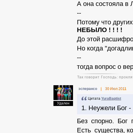
А она состояла в 
--
Потому что других
НЕБЫЛО ! ! ! !
До этой расшифро
Но когда "догад
--
тогда вопрос о ве
Так говорит Господь: прокл
эсперансо
|
30 Июл 2011
Цитата
YuraBaptist
Удален
1. Неужели Бог
Без спорно. Бог п
Есть существа, к