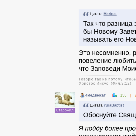
Цитата
Markus
Так что разница
бы Новому Завет
называть его Нов
Это несомненно, р
повеление любить 
что Заповеди Мои
Говорю так не потому, чтобы
Христос Иисус. (Фил.3:12)
4медвежат
+153
|
Цитата
YuraBaptist
Старожил
Обоснуйте Свящ
Я пойду более про