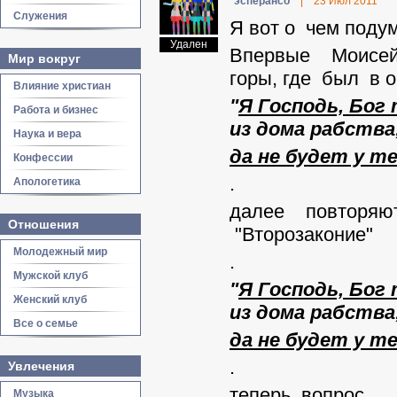
эсперансо
|
23 Июл 2011
Служения
Я вот о чем поду
Удален
Впервые Моисей п
Мир вокруг
горы, где был в 
Влияние христиан
"
Я Господь, Бог 
Работа и бизнес
из дома рабства
Наука и вера
да не будет у т
Конфессии
.
Апологетика
далее повторяютс
Отношения
"Второзаконие"
Молодежный мир
.
Мужской клуб
"
Я Господь, Бог
Женский клуб
из дома рабства
Все о семье
да не будет у т
.
Увлечения
теперь вопрос.
Музыка