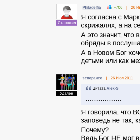
Philadelfia
+706
|
26 И
Я согласна с Мар
Старожил
скрижалях, а на с
А это значит, что
обряды в послуша
А в Новом Бог хо
детьми или как м
эсперансо
|
26 Июл 2011
Цитата
Alek-S
Удален
...................
Я говорила, что 
заповедь не так,
к
Почему?
Ведь Бог НЕ мог 