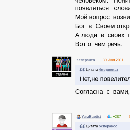
человеком. Пони
появляться слова
Мой вопрос возни
Бог в Своем отк
А люди в своих п
Вот о чем речь.
эсперансо
|
30 Июл 2011
Цитата
4медвежат
Удален
Нет,не повелите
Согласна с вам
YuraBaptist
+287
|
Цитата
эсперансо