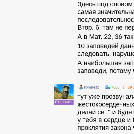
Здесь под словом
самая значительна
последовательност
Втор. 6, там не п
А в Мат. 22, 36 та
10 заповедей дан
следовать, наруше
А наибольшая зап
заповеди, потому 
romirezz
+600
|
29 
тут уже прозвучал
Старожил
жестокосердечных
делай се.." и буде
у тебя в сердце и
проклятия закона