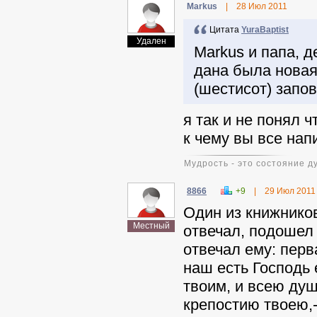
Markus
|
28 Июл 2011
Цитата
YuraBaptist
Удален
Markus и папа, д
дана была новая
(шестисот) запо
я так и не понял 
к чему вы все нап
Мудрость - это состояние ду
8866
+9
|
29 Июл 2011
Один из книжников
Местный
отвечал, подошел 
отвечал ему: перв
наш есть Господь
твоим, и всею ду
крепостию твоею,-