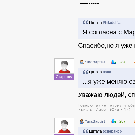
---------
Цитата
Philadelfia
Я согласна с Ма
Спасибо,но я уже
YuraBaptist
+287
|
Цитата
папа
Старожил
...я уже меняю с
Уважаю людей, сп
Говорю так не потому, чтобы
Христос Иисус. (Фил.3:12)
YuraBaptist
+287
|
Цитата
эсперансо