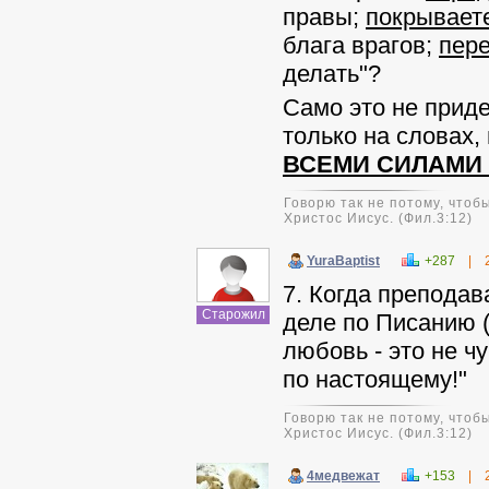
правы;
покрывает
блага врагов;
пере
делать"?
Само это не приде
только на словах, 
ВСЕМИ СИЛАМИ 
Говорю так не потому, чтобы
Христос Иисус. (Фил.3:12)
YuraBaptist
+287
|
7. Когда препода
Старожил
деле по Писанию (1
любовь - это не ч
по настоящему!"
Говорю так не потому, чтобы
Христос Иисус. (Фил.3:12)
4медвежат
+153
|