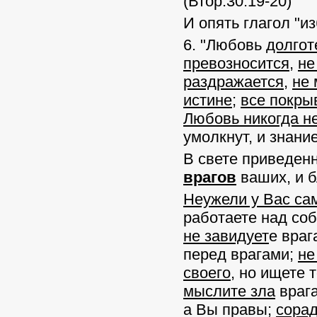
(Втор.30:19-20)
И опять глагол "
6.
"Любовь
долгот
превозносится
,
не
раздражается
,
не 
истине
;
все покры
Любовь никогда не
умолкнут, и знание
В свете приведенн
врагов
ваших, и бл
Неужели у Вас са
работаете над собо
не завидует
е враг
перед врагами;
не
своего
, но ищете 
мыслите зла
враг
а Вы правы;
сорад