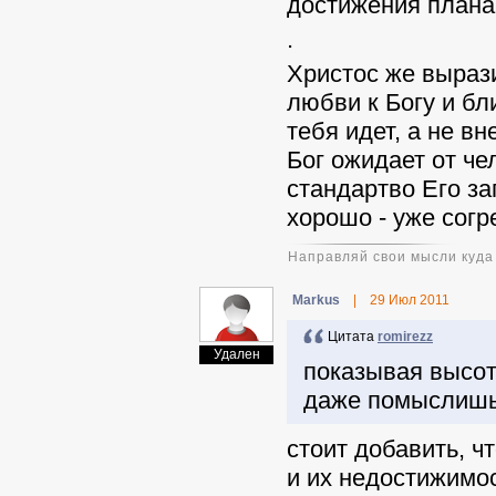
достижения плана 
.
Христос же вырази
любви к Богу и бл
тебя идет, а не в
Бог ожидает от че
стандартво Его з
хорошо - уже согр
Направляй свои мысли куда 
Markus
|
29 Июл 2011
Цитата
romirezz
Удален
показывая высот
даже помыслишь 
стоит добавить, ч
и их недостижимо