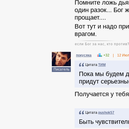
Помните ложь дьяв
один разок... Бог
прощает....
Вот тут и надо пр
врагом.
если Бог за нас, кто против
покусяка
+32
|
12 Июл
Цитата
ТИМ
Писатель
Пока мы будем дру
придут серьезны
Получается у тебя
Цитата
pushok57
Быть чувствител