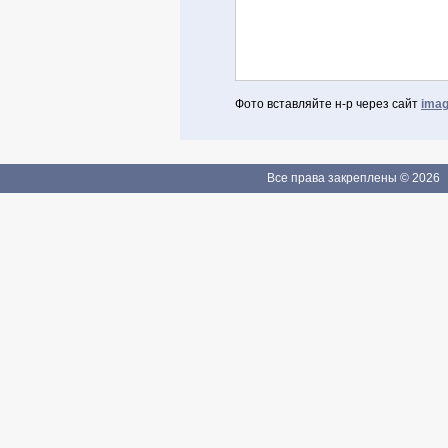
Фото вставляйте н-р через сайт
imag
Авторизоваться через Facebook
Если Вы зарегистрированы
Все права закреплены © 2026