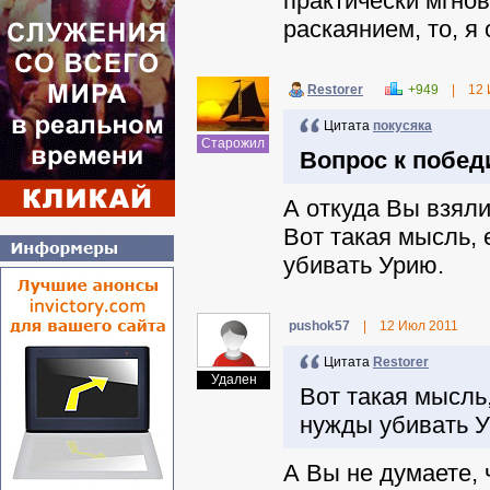
практически мгнов
раскаянием, то, я
Restorer
+949
|
12 
Цитата
покусяка
Старожил
Вопрос к побе
А откуда Вы взял
Вот такая мысль,
убивать Урию.
pushok57
|
12 Июл 2011
Цитата
Restorer
Удален
Вот такая мысль
нужды убивать 
А Вы не думаете,