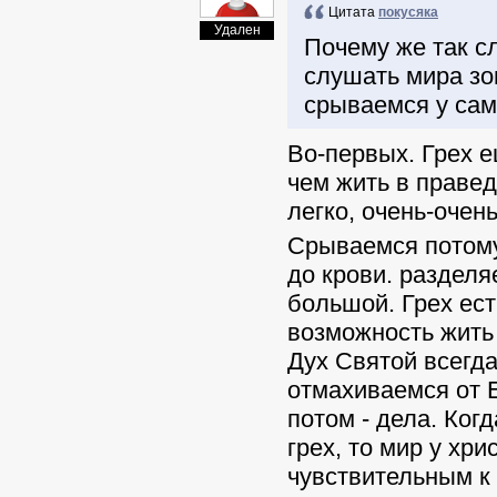
Цитата
покусяка
Удален
Почему же так с
слушать мира зо
срываемся у са
Во-первых. Грех е
чем жить в правед
легко, очень-очен
Срываемся потому,
до крови. разделя
большой. Грех ест
возможность жить 
Дух Святой всегда
отмахиваемся от Е
потом - дела. Ког
грех, то мир у хр
чувствительным к