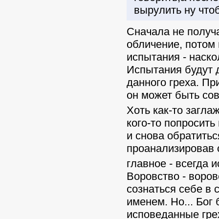
вырулить ну чтоб
Сначала не получа
обличение, потом 
испытания - наскол
Испытания будут д
данного греха. Пр
он может быть со
Хоть как-то загла
кого-то попросить
и снова обратитьс
проанализировав 
главное - всегда 
Воровство - воров
сознаться себе в 
именем. Но... Бог
исповеданные гре