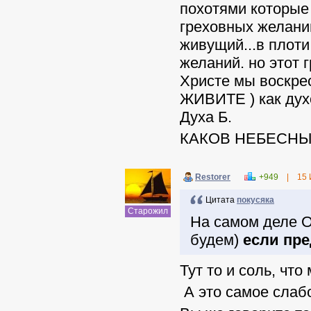
похотями которые 
греховных желаний
живущий...в плоти
желаний. но этот 
Христе мы воскр
ЖИВИТЕ ) как духо
Духа Б.
КАКОВ НЕБЕСНЫ
Restorer
+949
|
15 
Цитата
покусяка
Старожил
На самом деле 
будем)
если пр
Тут то и соль, чт
А это самое слаб