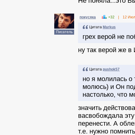
Не поняла...это В
покусяка
+32
|
12 Июл
Цитата
Markus
Писатель
грех верой не п
ну так верой же в 
Цитата
pushok57
но я молилась о 
молюсь) и Он по
настолько, что 
значить действова
васвобождала эту
перенести. А обл
т.е. нужно помнит