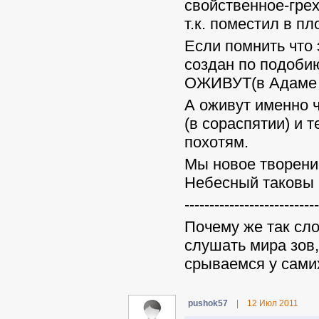
свойственное-грех
т.к. поместил в п
Если помнить что 
создан по подобию
ОЖИВУТ(в Адаме 
А оживут именно ч
(в сораспятии) и 
похотям.
Мы новое творени
Небесный таковы 
---------------------------
Почему же так сл
слушать мира зов,
срываемся у сами
pushok57
|
12 Июл 2011