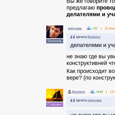
Вы же говорите т
предлагаю
провод
делателями и уча
покусяка
+32
|
15 Июл
Цитата
Restorer
Писатель
делателями и уч
не знаю где вы ув
конструктивней чт
Как происходит во
вере? (по констру
Restorer
+949
|
15 
Цитата
покусяка
Старожил