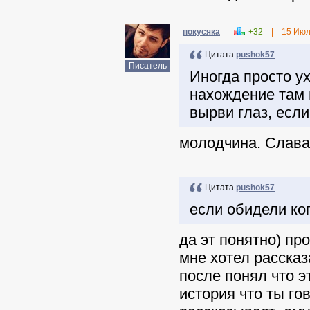
покусяка
+32
|
15 Июл
Цитата
pushok57
Писатель
Иногда просто у
нахождение там м
вырви глаз, если
молодчина. Слава 
Цитата
pushok57
если обидели ко
да эт понятно) пр
мне хотел рассказ
после понял что э
история что ты го