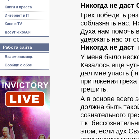
Никогда не даст
Книги и пресса
Грех победить раз
Интернет и IT
соблазнять нас. Н
Кино и TV
Духа нам помочь в
Досуг и хобби
удержать нас от с
Никогда не даст
Работа сайта
У меня было неско
Взаимопомощь
Казалось еще чуть-
Сообщи о сбое
дал мне упасть ( 
притяжения греха 
грешить.
А в основе всего 
должна быть тако
сознательного гре
т.к. бессознатель
этом, если дух Св