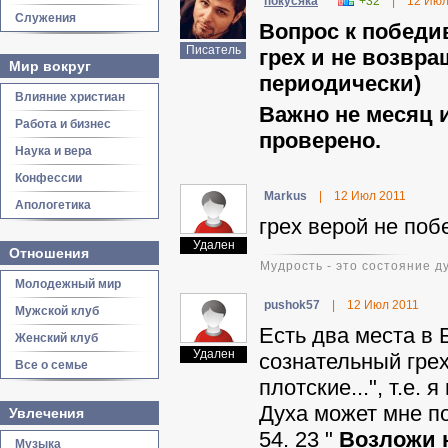
покусяка
+32
|
12 Июл
Служения
Вопрос к победи
Писатель
грех и не возвр
Мир вокруг
периодически)
Влияние христиан
Важно не месяц и
Работа и бизнес
проверено.
Наука и вера
Конфессии
Markus
|
12 Июл 2011
Апологетика
грех верой не поб
Удален
Отношения
Мудрость - это состояние ду
Молодежный мир
pushok57
|
12 Июл 2011
Мужской клуб
Есть два места в
Женский клуб
Удален
сознательный грех
Все о семье
плотские...", т.е.
Духа может мне по
Увлечения
54. 23 "
Возложи н
Музыка