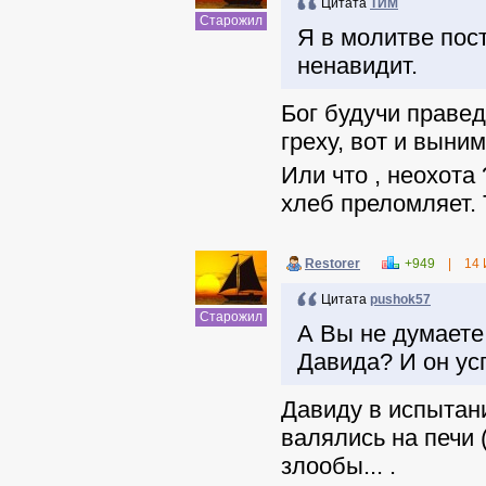
Цитата
ТИМ
Старожил
Я в молитве пост
ненавидит.
Бог будучи праве
греху, вот и выним
Или что , неохота
хлеб преломляет. 
Restorer
+949
|
14 
Цитата
pushok57
Старожил
А Вы не думаете
Давида? И он ус
Давиду в испытани
валялись на печи 
злообы... .