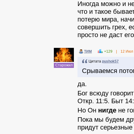
Иногда можно и н
что и такое бывае
потерю мира, начи
совершить грех, е
просто не даст ег
ТИМ
+129
|
12 Июл
Цитата
pushok57
Старожил
Срываемся потом
да.
Бог всюду говорит 
Откр. 11:5. Быт 14:
Но Он
нигде
не го
Пока мы будем друж
придут серьезные