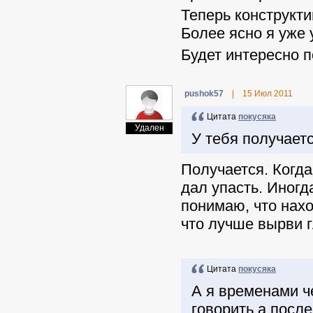
Теперь конструкти
Более ясно я уже 
Будет интересно 
pushok57
|
15 Июл 2011
Цитата
покусяка
Удален
У тебя получаетс
Получается. Когда
дал упасть. Иногд
понимаю, что нахо
что лучше вырви гл
Цитата
покусяка
А я временами ч
говорить,а посл