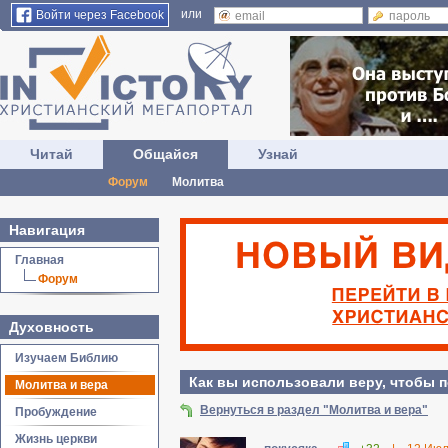
или
Войти через Facebook
Читай
Общайся
Узнай
Форум
Молитва
Навигация
Главная
Форум
Духовность
Изучаем Библию
Как вы использовали веру, чтобы 
Молитва и вера
Вернуться в раздел "Молитва и вера"
Пробуждение
Жизнь церкви