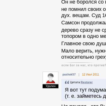
Он не боролся со
не помнил своих о
дух. вещам. Суд 1
Самсон продолжал
дерево сразу не с
топором в одно ме
Главное свою душу
Мало верить, нужн
относительно грех
если Бог за нас, кто против
pushok57
|
12 Июл 2011
Цитата
Restorer
Удален
Я вот тут подума
(т. е. займетесь 