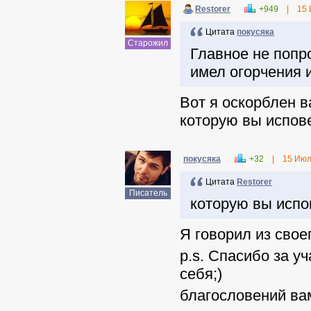
Restorer
+949
|
15 
Цитата
покусяка
Старожил
Главное не попр
имел огорчения 
Вот я оскорблен в
которую вы испов
покусяка
+32
|
15 Июл
Цитата
Restorer
Писатель
которую вы исп
Я говорил из свое
p.s. Спасибо за у
себя;)
благословений ва