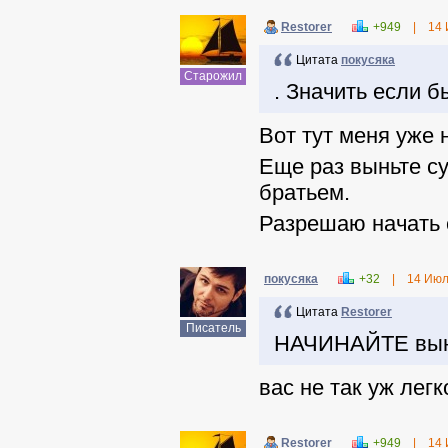
Restorer
+949
|
14 
Цитата
покусяка
Старожил
. Значить если 
Вот тут меня уже 
Еще раз выньте с
братьем.
Разрешаю начать с
покусяка
+32
|
14 Июл
Цитата
Restorer
Писатель
НАЧИНАЙТЕ выни
вас не так уж легк
Restorer
+949
|
14 