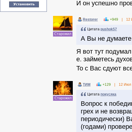
И он успешно пров
Restorer
+949
|
12 
Цитата
pushok57
Старожил
А Вы не думаете
Я вот тут подумал
е. займетесь духо
То с Вас сдуют все
ТИМ
+129
|
12 Июл
Цитата
покусяка
Старожил
Вопрос к победи
грех и не возвр
периодически) В
(годами) провер