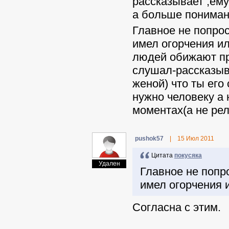
рассказывает ,ему
а больше пониман
Главное не попро
имел огорчения и
людей обижают про
слушал-рассказыва
женой) что ты его 
нужно человеку а 
моментах(а не рел
pushok57
|
15 Июл 2011
Цитата
покусяка
Удален
Главное не попр
имел огорчения 
Согласна с этим.