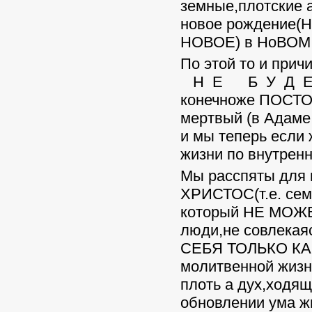
земные,плотские 
новое рождени
НОВОЕ) в НоВОМ
По этой то и при
Н Е Б У Д Е T
конечноже ПОСТОЯ
мертвый (в Адам
и мы теперь если 
жизни по внутрен
Мы расспяты для 
ХРИСТОС(т.е. сем
который НЕ МОЖЕ
люди,не совлека
СЕБЯ ТОЛЬКО КАК
молитвенной жизн
плоть а дух,ходящ
обновлении ума жи