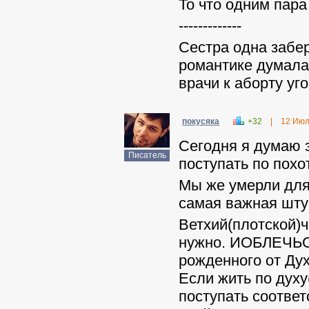
То что одним пара
-------------
Сестра одна забер
романтике думала
врачи к аборту уг
покусяка
+32
|
12 Июл
Сегодня я думаю 
Писатель
поступать по похо
Мы же умерли дл
самая важная штук
Ветхий(плотской)
нужно. ИОБЛЕЧЬСЯ
рожденного от Дух
Если жить по духу(
поступать соответ