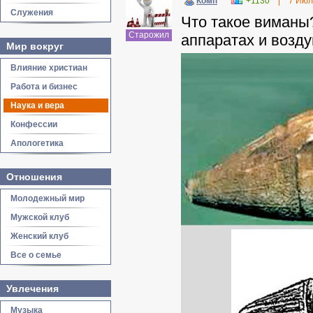
Комп
+1130
|
7 Июл
Служения
Что такое виманы
Старожил
аппаратах и возд
Мир вокруг
Влияние христиан
Работа и бизнес
Наука и вера
Конфессии
Апологетика
Отношения
Молодежный мир
Мужской клуб
Женский клуб
Все о семье
Увлечения
Музыка