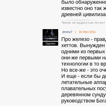
было обнаруженн
известно оно так
древней цивилиза
Твоею ли мудростью летает
jimmy7
|
16 Июл 2011
Про железо - прав
Удален
хеттов. Вынужден 
одними из первых
они-же первыми на
технологии в то в
Но все-же - это о
И еще - если бы д
летательные аппар
плавательных посуд
деревянном сундук
руководством Бога