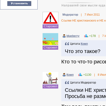
Направляй свои мысли куда 
Модератор
|
7 Июл 2011
Ссылки НЕ христианского и НЕ 
Старожил
blueberry
+178
|
7 
Цитата
Комп
Старожил
Что это такое?
Кто то что-то рис
Комп
+1130
|
8 Июл
Цитата Модератор
Старожил
Ссылки НЕ христ
Просьба не раз