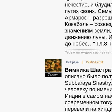
нечестие, и блудил
путях своих. Семь
Армарос – разреше
Кокабэль – созвез
знамениям земли,
движению луны. И 
до небес…" Гл.8 Т
Твоею ли мудростью летает
Кн Грека
|
15 Июл 2011
Вимника Шастра
Удален
описано было пол
Subbaraya Shastry
человеку по имени
Индии в самом на
современном тогда
перевели на хинди