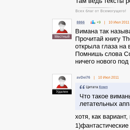
Там ведь тексты р
Всех благ от Всемогущего!
8866
+9
|
10 Июл 2011
Вимана так называ
Местный
Прочитай книгу Th
открыла глаза на 
Помнишь слова Со
ничего нового под
avDei76
|
10 Июл 2011
Цитата
Комп
Удален
Что такое виман
летательных апп
хотя, как вариант,
1)фантастические 