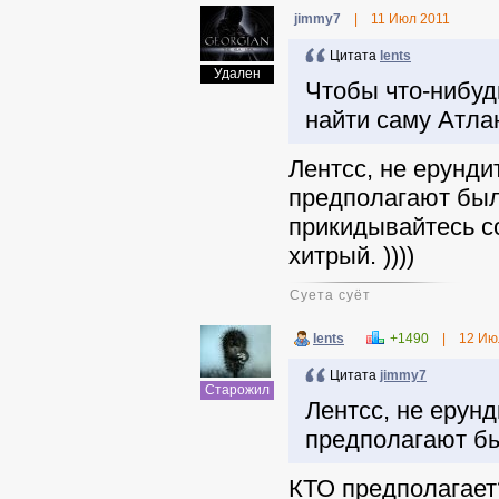
jimmy7
|
11 Июл 2011
Цитата
lents
Удален
Чтобы что-нибуд
найти саму Атла
Лентсс, не ерундит
предполагают была
прикидывайтесь со
хитрый. ))))
Суета суёт
lents
+1490
|
12 Ию
Цитата
jimmy7
Старожил
Лентсс, не ерунд
предполагают б
КТО предполагае