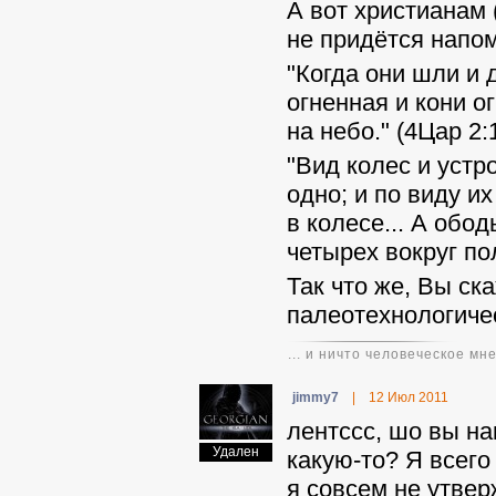
А вот христианам 
не придётся напо
"Когда они шли и 
огненная и кони о
на небо." (4Цар 2:
"Вид колес и устро
одно; и по виду и
в колесе... А обо
четырех вокруг по
Так что же, Вы ска
палеотехнологиче
... и ничто человеческое мн
jimmy7
|
12 Июл 2011
лентссс, шо вы на
Удален
какую-то? Я всего
я совсем не утвер