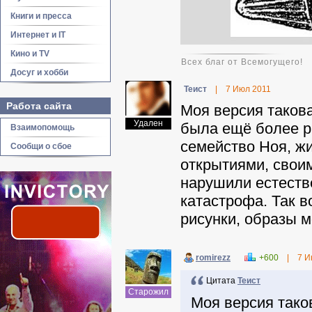
Книги и пресса
Интернет и IT
Кино и TV
Всех благ от Всемогущего!
Досуг и хобби
Теист
|
7 Июл 2011
Работа сайта
Моя версия такова
Удален
была ещё более р
Взаимопомощь
семейство Ноя, жи
Сообщи о сбое
открытиями, свои
нарушили естеств
катастрофа. Так в
рисунки, образы 
romirezz
+600
|
7 И
Цитата
Теист
Старожил
Моя версия тако