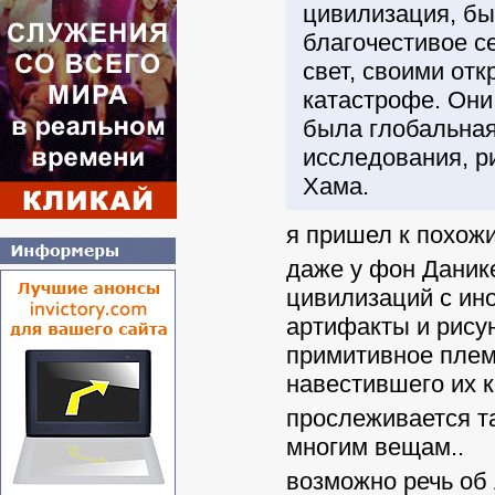
цивилизация, бы
благочестивое с
свет, своими от
катастрофе. Они
была глобальная
исследования, р
Хама.
я пришел к похож
даже у фон Даник
цивилизаций с ин
артифакты и рису
примитивное плем
навестившего их к
прослеживается та
многим вещам..
возможно речь об