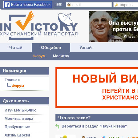
или
Войти через Facebook
Читай
Общайся
Узнай
Форум
Молитва
Навигация
Главная
Форум
Духовность
Изучаем Библию
Что это такое?
Молитва и вера
Вернуться в раздел "Наука и вера"
Пробуждение
Жизнь церкви