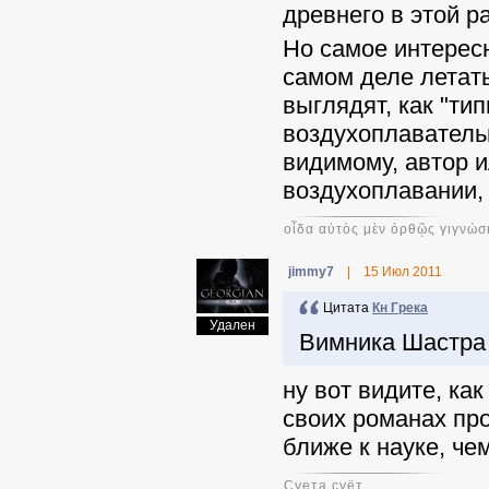
древнего в этой р
Но самое интересн
самом деле летат
выглядят, как "ти
воздухоплаватель
видимому, автор и
воздухоплавании, 
οἶδα αὐτὸς μὲν ὀρθῷς γιγνώσ
jimmy7
|
15 Июл 2011
Цитата
Кн Грека
Удален
Вимника Шастра -
ну вот видите, ка
своих романах про
ближе к науке, чем
Суета суёт