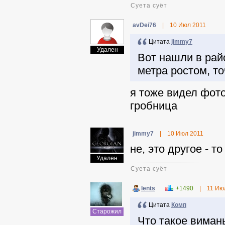
Суета суёт
avDei76
|
10 Июл 2011
Цитата
jimmy7
Удален
Вот нашли в рай
метра ростом, точ
я тоже видел фото
гробница
jimmy7
|
10 Июл 2011
не, это другое - т
Удален
Суета суёт
lents
+1490
|
11 Ию
Цитата
Комп
Старожил
Что такое виман