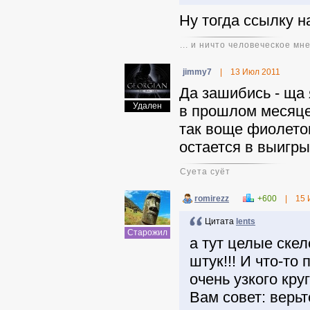
Ну тогда ссылку н
... и ничто человеческое мн
jimmy7
|
13 Июл 2011
Да зашибись - ща 
Удален
в прошлом месяце 
так воще фиолетов
остается в выигры
Суета суёт
romirezz
+600
|
15 
Цитата
lents
Старожил
а тут целые ске
штук!!! И что-то
очень узкого кру
Вам совет: верьт