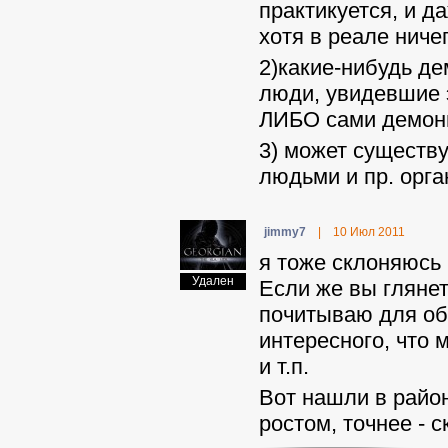
практикуется, и д
хотя в реале ниче
2)какие-нибудь де
люди, увидевшие э
ЛИБО сами демоны
3) может существ
людьми и пр. орга
jimmy7
|
10 Июл 2011
я тоже склоняюсь 
Удален
Если же вы глянет
почитываю для об
интересного, что 
и т.п.
Вот нашли в район
ростом, точнее - с