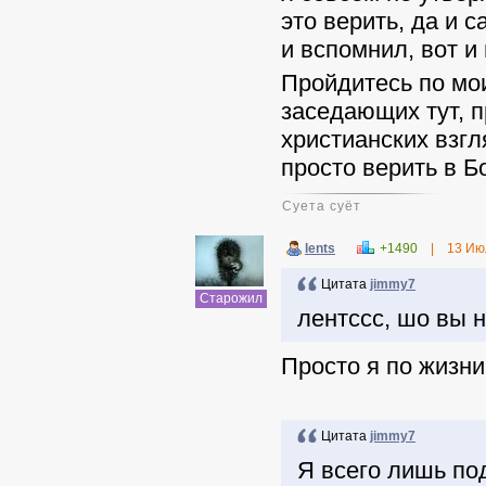
это верить, да и с
и вспомнил, вот и
Пройдитесь по мои
заседающих тут, 
христианских взгл
просто верить в Бог
Суета суёт
lents
+1490
|
13 Ию
Цитата
jimmy7
Старожил
лентссс, шо вы 
Просто я по жизни
Цитата
jimmy7
Я всего лишь по