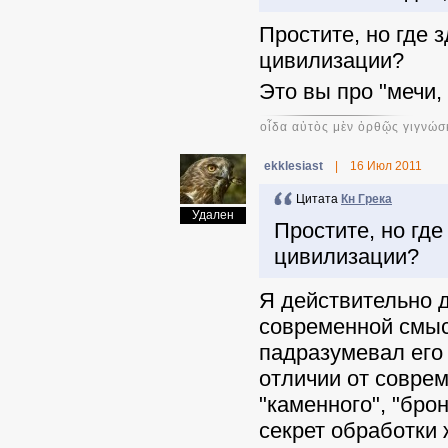
Простите, но где 
цивилизации?
Это вы про "мечи,
οἶδα αὐτὸς μὲν ὀρθῷς γιγνώσ
ekklesiast
|
16 Июл 2011
Цитата
Кн Грека
Удален
Простите, но гд
цивилизации?
Я действительно д
современной смысл
падразумевал его
отличии от соврем
"каменного", "бро
секрет обработки 