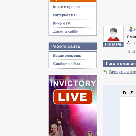
Книги и пресса
Интернет и IT
Кино и TV
r
Досуг и хобби
Благ
А на
Писатель
Работа сайта
God 
Взаимопомощь
Гигантомания
Сообщи о сбое
Вернуться в р