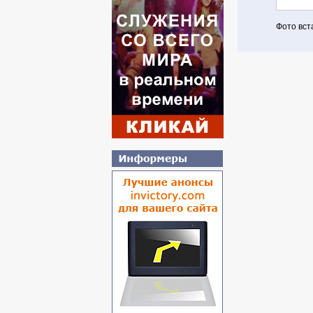
Фото вст
Авториз
Если Вы