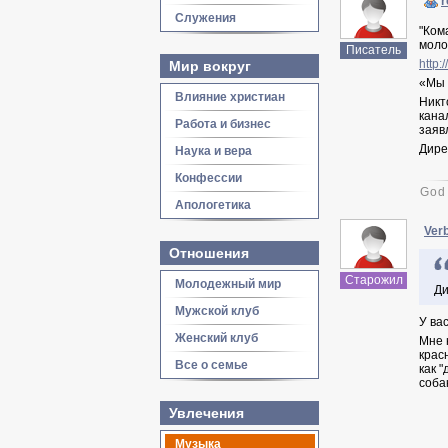
r
Служения
"Ком
моло
Писатель
http:
Мир вокруг
«Мы 
Влияние христиан
Никт
кана
Работа и бизнес
заяв
Дире
Наука и вера
Конфессии
God 
Апологетика
Ver
Отношения
Старожил
Молодежный мир
Ди
Мужской клуб
У ва
Женский клуб
Мне 
крас
Все о семье
как "
соба
Увлечения
Музыка