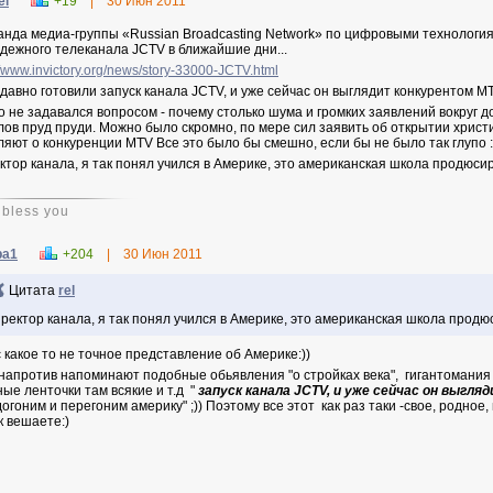
el
+19
|
30 Июн 2011
анда
медиа-группы «Russian Broadcasting Network» по
цифровыми технология
дежного телеканала JCTV в ближайшие дни...
//www.invictory.org/news/story-33000-JCTV.html
давно готовили запуск канала JCTV, и уже сейчас он выглядит конкурентом
M
о не задавался вопросом - почему столько шума и громких заявлений вокруг 
лов пруд пруди. Можно было скромно, по мере сил заявить об открытии христи
ляют о конкуренции MTV Все это было бы смешно, если бы не было так глупо :
ктор канала, я так понял учился в Америке, это американская школа продюс
bless you
ba1
+204
|
30 Июн 2011
Цитата
rel
ректор канала, я так понял учился в Америке, это американская школа прод
с какое то не точное представление об Америке:))
напротив напоминают подобные обьявления "о стройках века", гигантомания б
ные ленточки там всякие и т.д "
запуск канала JCTV, и уже сейчас он выгл
догоним и перегоним америку" ;)) Поэтому все этот как раз таки -свое, родное,
к вешаете:)