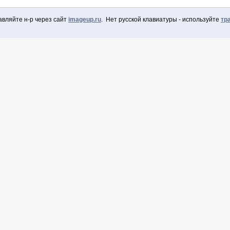
авляйте н-р через сайт
imageup.ru
. Нет русской клавиатуры - используйте
тр
оваться через Facebook
 зарегистрированы
Запомнить