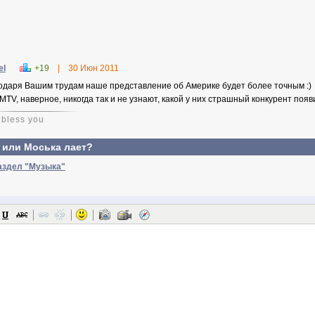
el
+19
|
30 Июн 2011
одаря Вашим трудам наше представление об Америке будет более точным :)
 MTV, наверное, никогда так и не узнают, какой у них страшный конкурент появ
bless you
 или Моська лает?
аздел "Музыка"