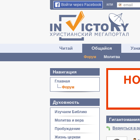
или
Войти через Facebook
Читай
Общайся
Узн
Форум
Молитва
Навигация
Главная
Форум
Духовность
Изучаем Библию
Гигантомания
Молитва и вера
Вернуться в р
Пробуждение
Жизнь церкви