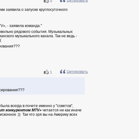
Цитировать
0
ми заявила о запуске
круглосуточного
TV
», - заявила команда."
довольно рядового события. Музыкальных
анского музыкального канала. Так не ведь -
(
ирования???
Цитировать
1
юсирования???
ыла всегда в почете именно у "советов",
ядит конкурентом
MTV
»
читается ни как иначе
 исконное :)) Так что зря вы на Америку всех