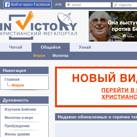
или
Войти через Facebook
Читай
Общайся
Узнай
Форум
Молитва
Навигация
Главная
Форум
Духовность
Изучаем Библию
Недавно обновленные и горячие т
Молитва и вера
Пробуждение
Жизнь церкви