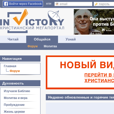
или
Войти через Facebook
Читай
Общайся
Узнай
Форум
Молитва
Навигация
Главная
Форум
Духовность
Изучаем Библию
Недавно обновленные и горячие т
Молитва и вера
Пробуждение
Жизнь церкви