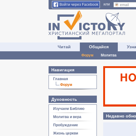
или
Войти через Facebook
Читай
Общайся
Узн
Форум
Молитва
Навигация
Главная
Форум
Духовность
Изучаем Библию
Недавно обно
Молитва и вера
Пробуждение
Жизнь церкви