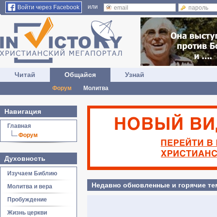
или
Войти через Facebook
Читай
Общайся
Узнай
Форум
Молитва
Навигация
Главная
Форум
Духовность
Изучаем Библию
Недавно обновленные и горячие т
Молитва и вера
Пробуждение
Жизнь церкви