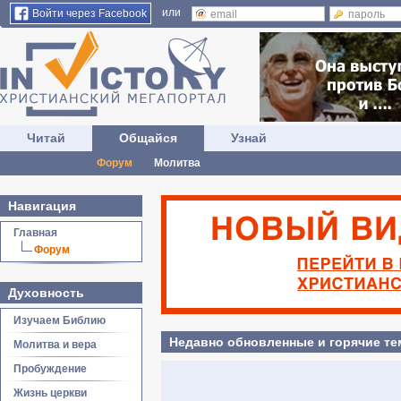
или
Войти через Facebook
Читай
Общайся
Узнай
Форум
Молитва
Навигация
Главная
Форум
Духовность
Изучаем Библию
Недавно обновленные и горячие т
Молитва и вера
Пробуждение
Жизнь церкви