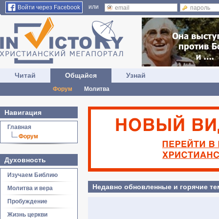
или
Войти через Facebook
Читай
Общайся
Узнай
Форум
Молитва
Навигация
Главная
Форум
Духовность
Изучаем Библию
Недавно обновленные и горячие т
Молитва и вера
Пробуждение
Жизнь церкви