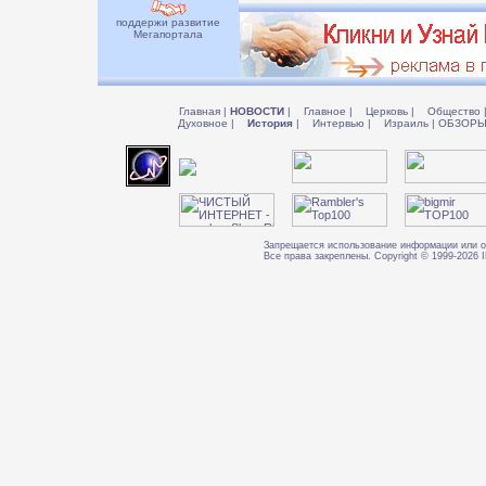
поддержи развитие
Мегапортала
Главная
|
НОВОСТИ
|
Главное
|
Церковь
|
Общество
Духовное
|
История
|
Интервью
|
Израиль
|
ОБЗОР
Запрещается использование информации или о
Все права закреплены. Copyright © 1999-202