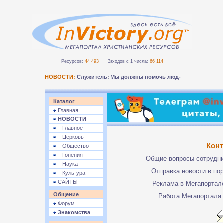
Ресурсов:
44 493
Заходов с 1 числа:
66 114
НОВОСТИ:
Служитель: Мы должны помочь людям бе_
Каталог
Главная
НОВОСТИ
Главное
Церковь
Кон
Общество
Гонения
Общие вопросы сотрудн
Наука
Отправка новости в по
Культура
САЙТЫ
Реклама в Мегапорта
Общение
Работа Мегапортала
Форум
Знакомства