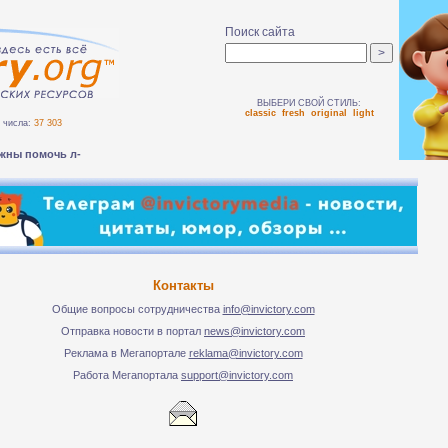
Поиск сайта
ВЫБЕРИ СВОЙ СТИЛЬ:
classic
fresh
original
light
числа:
37 303
жны помочь людям б-
Контакты
Общие вопросы сотрудничества
info@invictory.com
Отправка новости в портал
news@invictory.com
Реклама в Мегапортале
reklama@invictory.com
Работа Мегапортала
support@invictory.com