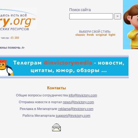
Поиск сайта
ВЫБЕРИ СВОЙ СТИЛЬ:
classic
fresh
original
light
числа:
45 388
жны помочь людям _
Контакты
Общие вопросы сотрудничества
info@invictory.com
Отправка новости в портал
news@invictory.com
Реклама в Мегапортале
reklama@invictory.com
Работа Мегапортала
support@invictory.com