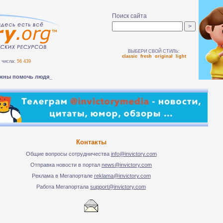
Поиск сайта
ВЫБЕРИ СВОЙ СТИЛЬ:
classic
fresh
original
light
числа:
56 439
жны помочь людям безоп-
Контакты
Общие вопросы сотрудничества
info@invictory.com
Отправка новости в портал
news@invictory.com
Реклама в Мегапортале
reklama@invictory.com
Работа Мегапортала
support@invictory.com