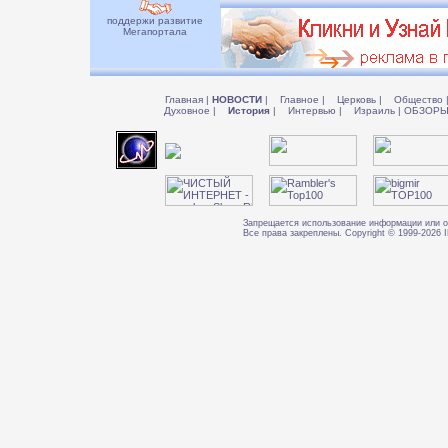
поддержи развитие
Мегапортала
Главная
|
НОВОСТИ
|
Главное
|
Церковь
|
Общество
Духовное
|
История
|
Интервью
|
Израиль
|
ОБЗОР
Запрещается использование информации или о
Все права закреплены. Copyright © 1999-202