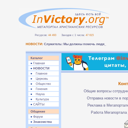
Ресурсов:
44 493
Заходов с 1 числа:
47 615
НОВОСТИ:
Служитель: Мы должны помочь людям безо_
Каталог
Главная
НОВОСТИ
Главное
Церковь
Кон
Общество
Гонения
Общие вопросы сотрудн
Наука
Отправка новости в по
Культура
САЙТЫ
Реклама в Мегапорта
Общение
Работа Мегапортала
Форум
Знакомства