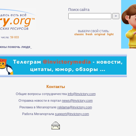
Поиск сайта
ВЫБЕРИ СВОЙ СТИЛЬ:
classic
fresh
original
light
числа:
59 833
жны помочь людям безоп-
Контакты
Общие вопросы сотрудничества
info@invictory.com
Отправка новости в портал
news@invictory.com
Реклама в Мегапортале
reklama@invictory.com
Работа Мегапортала
support@invictory.com