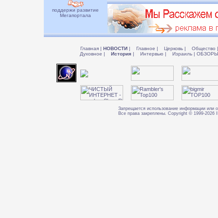
поддержи развитие
Мегапортала
Главная
|
НОВОСТИ
|
Главное
|
Церковь
|
Общество
Духовное
|
История
|
Интервью
|
Израиль
|
ОБЗОР
Запрещается использование информации или о
Все права закреплены. Copyright © 1999-202