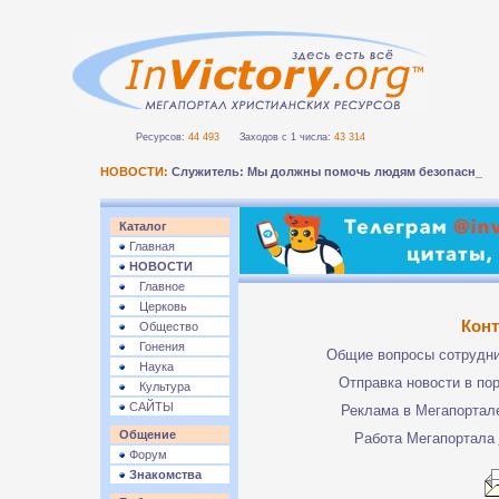
Ресурсов:
44 493
Заходов с 1 числа:
43 314
НОВОСТИ:
Служитель: Мы должны помочь людям безопасно п
Каталог
Главная
НОВОСТИ
Главное
Церковь
Кон
Общество
Гонения
Общие вопросы сотрудн
Наука
Отправка новости в по
Культура
САЙТЫ
Реклама в Мегапорта
Общение
Работа Мегапортала
Форум
Знакомства