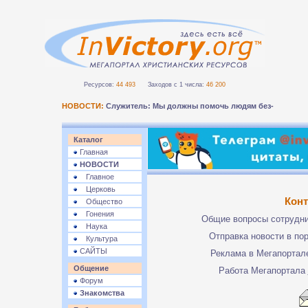
Ресурсов:
44 493
Заходов с 1 числа:
46 200
НОВОСТИ:
Служитель: Мы должны помочь людям безопасн_
Каталог
Главная
НОВОСТИ
Главное
Церковь
Кон
Общество
Гонения
Общие вопросы сотрудн
Наука
Отправка новости в по
Культура
САЙТЫ
Реклама в Мегапорта
Общение
Работа Мегапортала
Форум
Знакомства