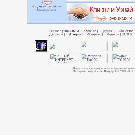
поддержи развитие
Мегапортала
Главная
|
НОВОСТИ
|
Главное
|
Церковь
|
Общество
Духовное
|
История
|
Интервью
|
Израиль
|
ОБЗОР
Запрещается использование информации или о
Все права закреплены. Copyright © 1999-202