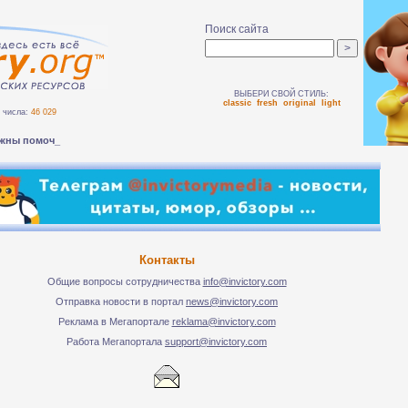
Поиск сайта
ВЫБЕРИ СВОЙ СТИЛЬ:
classic
fresh
original
light
числа:
46 029
жны помочь люд-
Контакты
Общие вопросы сотрудничества
info@invictory.com
Отправка новости в портал
news@invictory.com
Реклама в Мегапортале
reklama@invictory.com
Работа Мегапортала
support@invictory.com